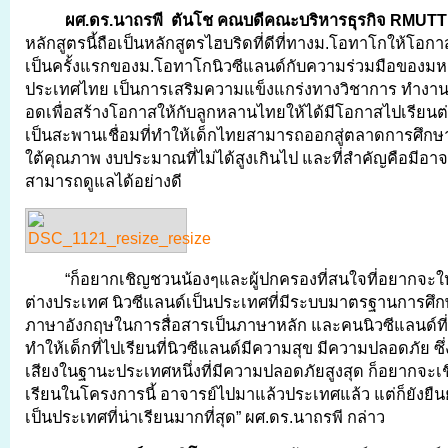
ผศ.ดร.นาถรพี ตันโช คณบดีคณะบริหารธุรกิจ
RMUTT
หลักสูตรนี้ถือเป็นหลักสูตรไฮบริดที่ดีที่ทางม.โอทาโกให้โอกาส
เป็นครั้งแรกของม.โอทาโกนิวซีแลนด์กับความร่วมมือของมห
ประเทศไทย เป็นการเสริมความแข็งแกร่งทางวิชาการ ทำงาน
อดเพื่อสร้างโอกาสให้กับลูกหลานไทยให้ได้มีโอกาสไปเรียน
เป็นสะพานเชื่อมที่ทำให้เด็กไทยสามารถออกสู่ตลาดการศึก
ใต้คุณภาพ งบประมาณที่ไม่ได้สูงเกินไป และที่สำคัญคือมีอาจาร
สามารถดูแลได้อย่างดี
“ก็อยากเชิญชวนน้องๆและผู้ปกครองที่สนใจที่อยากจะให
ต่างประเทศ นิวซีแลนด์เป็นประเทศที่มีระบบมาตรฐานการศึกษา
ภาษาอังกฤษในการสื่อสารเป็นภาษาหลัก และคนนิวซีแลนด์ที่เ
ทำให้เด็กที่ไปเรียนที่นิวซีแลนด์มีความสุข มีความปลอดภัย ซึ่ง
เสียงในฐานะประเทศหนึ่งที่มีความปลอดภัยสูงสุด ก็อยากจะเช
เรียนในโครงการนี้ อาจารย์ไปมาแล้วประเทศแล้ว แต่ก็ยังยืนย
เป็นประเทศที่น่าเรียนมากที่สุด” ผศ.ดร.นาถรพี กล่าว