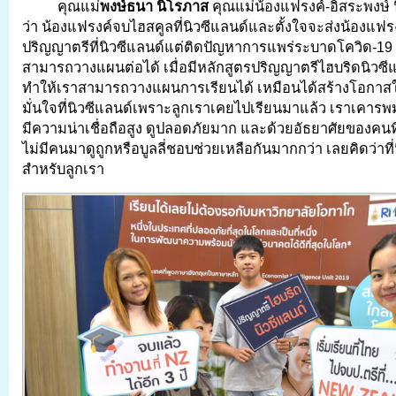
คุณแม่
พงษ์ธนา นิโรภาส
คุณแม่น้องแฟรงค์-อิสระพงษ์ 
ว่า น้องแฟรงค์จบไฮสคูลที่นิวซีแลนด์และตั้งใจจะส่งน้องแฟร
ปริญญาตรีที่นิวซีแลนด์แต่ติดปัญหาการแพร่ระบาดโควิด-19 
สามารถวางแผนต่อได้ เมื่อมีหลักสูตรปริญญาตรีไฮบริดนิวซีแล
ทำให้เราสามารถวางแผนการเรียนได้ เหมือนได้สร้างโอกาสให
มั่นใจที่นิวซีแลนด์เพราะลูกเราเคยไปเรียนมาแล้ว เราเคา
มีความน่าเชื่อถือสูง ดูปลอดภัยมาก และด้วยอัธยาศัยของคนที
ไม่มีคนมาดูถูกหรือบูลลี่ชอบช่วยเหลือกันมากกว่า เลยคิดว่าที่
สำหรับลูกเรา