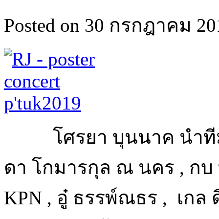
Posted on 30 กรกฎาคม 201
โศรยา บุนนาค นำทีมเห
ดา โกมารกุล ณ นคร , กบ ทรงส
KPN , อู๋ ธรรพ์ณธร , เกล ด