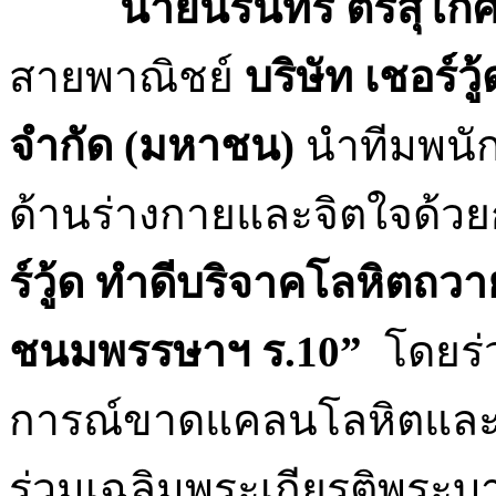
นายนรินทร์ ตรีสุโก
สายพาณิชย์
บริษัท เชอร์ว
จำกัด (มหาชน)
นำทีมพนัก
ด้านร่างกายและจิตใจด้วยก
ร์วู้ด ทำดีบริจาคโลหิตถ
ชนมพรรษาฯ ร.
10”
โดยร่
การณ์ขาดแคลนโลหิตและเพ
ร่วมเฉลิมพระเกียรติพระบาท