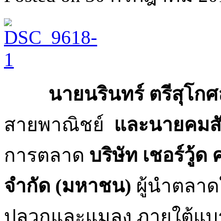
นายนรินทร์ ตรีสุโก
สายพาณิชย์
และนายคมสั
การตลาด
บริษัท เชอร์วู้
จำกัด (มหาชน)
ผู้นำตลาด
ปลวกและแมลง ภายใต้แบ