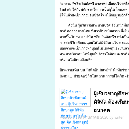
กิจกรรม
“
ชลิต อินดัสทรี อาสาพาเพื่อนบริจาคโลห
จิตสำนึกให้กับพนักงานในการเป็นผู้ให้ โดยเฉพ
ผู้ให้แล้วยังเป็นการมอบชีวิตใหม่ให้กับผู้รับอีกด้
ดังนั้น ผู้บริหารอย่างนายชวิศ จึงได้นำท
ชาติ สภากาชาดไทย ซึ่งเราก็ขอเป็นส่วนหนึ่ง
มากขึ้น โดยทาง บริษัท ชลิต อินดัสทรีฯ หวังเป็
การต่อชีวิตเพื่อนมนุษย์ให้ได้มีชีวิตต่อไป 
นอกจากจะเป็นการทำบุญที่ไม่ได้ลงทุนอะไรแล้ว 
ทางมาบริจาคฯ ได้ที่ศูนย์บริการโลหิตแห่งชาต
บริจาคโลหิตเคลื่อนที่ฯ
ปิดความเห็น
บน “ชลิตอินดัสทรีฯ” นำทีมร่วม
สังคม… ช่วยต่อชีวิตในสถานการณ์โควิด -1
ผู้เชี่ยวชาญศึก
ดิจิทัล ต้องเรียน
อนาคต
Posted on 08 พฤษภาคม 2020 by writer