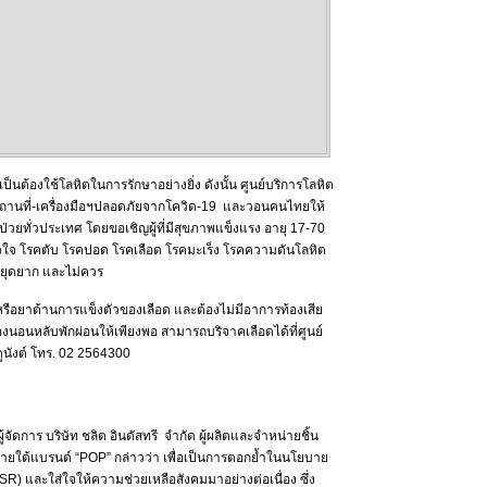
เป็นต้องใช้โลหิตในการรักษาอย่างยิ่ง ดังนั้น ศูนย์บริการโลหิต
สถานที่-เครื่องมือฯปลอดภัยจากโควิด-19 และวอนคนไทยให้
ู้ป่วยทั่วประเทศ โดยขอเชิญผู้ที่มีสุขภาพแข็งแรง อายุ 17-70
รคหัวใจ โรคตับ โรคปอด โรคเลือด โรคมะเร็ง โรคความดันโลหิต
หยุดยาก และไม่ควร
อยาต้านการแข็งตัวของเลือด และต้องไม่มีอาการท้องเสีย
องนอนหลับพักผ่อนให้เพียงพอ สามารถบริจาคเลือดได้ที่ศูนย์
นังต์ โทร. 02 2564300
จัดการ บริษัท ชลิต อินดัสทรี จำกัด ผู้ผลิตและจำหน่ายชิ้น
ยใต้แบรนด์ “POP” กล่าวว่า เพื่อเป็นการตอกย้ำในนโยบาย
R) และใส่ใจให้ความช่วยเหลือสังคมมาอย่างต่อเนื่อง ซึ่ง