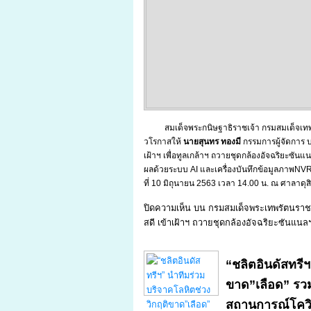
สมเด็จพระกนิษฐาธิราชเจ้า กรมสมเด็จเ
วโรกาสให้
นายสุนทร ทองมี
กรรมการผู้จัดการ บร
เฝ้าฯ เพื่อทูลเกล้าฯ ถวายชุดกล้องอัจฉริยะซั
ผลด้วยระบบ AI และเครื่องบันทึกข้อมูลภาพNV
ที่ 10 มิถุนายน 2563 เวลา 14.00 น. ณ ศาลาดุ
ปิดความเห็น
บน กรมสมเด็จพระเทพรัตนราช
สดี เข้าเฝ้าฯ ถวายชุดกล้องอัจฉริยะซันแนล
“ชลิตอินดัสทรี
ขาด”เลือด” รวม
สถานการณ์โควิ