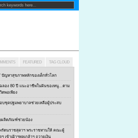
MMENTS
FEATURED
TAG CLOUD
ปัญหาสุขภาพหลักของเด็กทั่วโลก
ฯ ฉลอง 80 ปี แนะอาชีพในฝันของหนู...ตาม
ีวิตพอเพียง
 มอบชุดปฐมพยาบาลช่วยเหลือผู้ประสบ
บผลิตภัณฑ์ช่วยน้อง
พรัตนราชสุดาฯ พระราชทานให้ คณะผู้
้ดฯ เข้าเฝ้าฯทูลเกล้าฯ ถวายเงิน