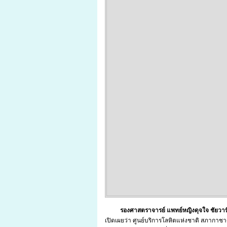
รองศาสตราจารย์ แพทย์หญิงดุจใจ ชัยวาน
เปิดเผยว่า ศูนย์บริการโลหิตแห่งชาติ สภากา