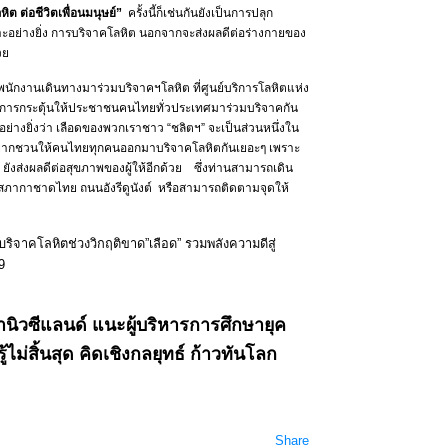
ิต ต่อชีวิตเพื่อนมนุษย์
”
ครั้งนี้ก็เช่นกันยังเป็นการปลุก
าะอย่างยิ่ง การบริจาคโลหิต นอกจากจะส่งผลดีต่อร่างกายของ
วย
ีมพนักงานเดินทางมาร่วมบริจาคฯโลหิต ที่ศูนย์บริการโลหิตแห่ง
ในการกระตุ้นให้ประชาชนคนไทยทั่วประเทศมาร่วมบริจาคกัน
นอย่างยิ่งว่า เลือดของพวกเราชาว “ชลิตฯ” จะเป็นส่วนหนึ่งใน
และอยากชวนให้คนไทยทุกคนออกมาบริจาคโลหิตกันเยอะๆ เพราะ
ยังส่งผลดีต่อสุขภาพของผู้ให้อีกด้วย ซึ่งท่านสามารถเดิน
ิ สภากาชาดไทย ถนนอังรีดูนังต์ หรือสามารถติดตามจุดให้
บริจาคโลหิตช่วงวิกฤติขาด”เลือด” รวมพลังความดีสู่
9
ษานิวซีแลนด์ แนะผู้บริหารการศึกษายุค
รู้ไม่สิ้นสุด คิดเชิงกลยุทธ์ ก้าวทันโลก
Share