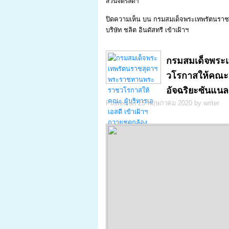
สวนจิตรลดา
ปิดความเห็น
บน กรมสมเด็จพระเทพรัตนราช
บริษัท ชลิต อินดัสทรี เข้าเฝ้าฯ
กรมสมเด็จพระ
วโรกาสให้คณะ ผ
อัจฉริยะซันแน
Posted on 25 พฤษภาคม 2020 by writer