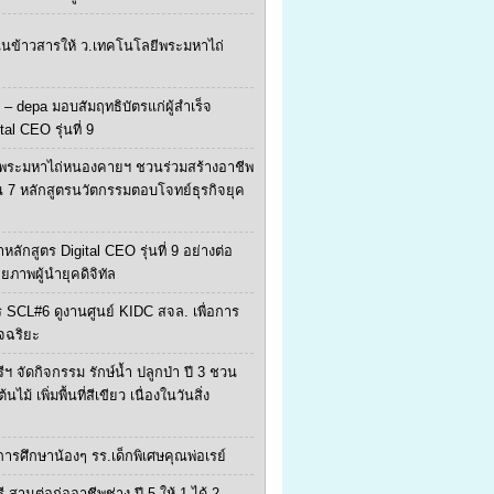
ุนข้าวสารให้ ว.เทคโนโลยีพระมหาไถ่
 – depa มอบสัมฤทธิบัตรแก่ผู้สำเร็จ
tal CEO รุ่นที่ 9
พระมหาไถ่หนองคายฯ ชวนร่วมสร้างอาชีพ
น 7 หลักสูตรนวัตกรรมตอบโจทย์ธุรกิจยุค
หลักสูตร Digital CEO รุ่นที่ 9 อย่างต่อ
ักยภาพผู้นำยุคดิจิทัล
 SCL#6 ดูงานศูนย์ KIDC สจล. เพื่อการ
จฉริยะ
ีฯ จัดกิจกรรม รักษ์น้ำ ปลูกป่า ปี 3 ชวน
ไม้ เพิ่มพื้นที่สีเขียว เนื่องในวันสิ่ง
ยการศึกษาน้องๆ รร.เด็กพิเศษคุณพ่อเรย์
ี สานต่อก่ออาชีพช่าง ปี 5 ให้ 1 ได้ 2