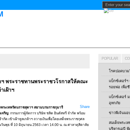
POPULAR
CO
โรคปอดบวม” 
ดาฯ พระราชทานพระราชวโรกาสให้คณะ
แบ็กซ์เตอร์
รอยพ่อ เพื่อช
้าเฝ้าฯ
แบ็กซ์เตอร์
อุทกภัย
Share
ะเทพรัตนราชสุดาฯ สยามบรมราชกุมารี
ข่าวพีเจ้นมอ
นเจริญ
กรรมการผู้จัดการ บริษัท ชลิต อินดัสทรี จำกัด พร้อม
ำกัด เข้าเฝ้าทูลเกล้าฯ ถวายเงินเพื่อโดยเสด็จพระราชกุศล
สมเด็จพระเท
วันพุธ ที่ 10 มิถุนายน 2563 เวลา 14.00 น. ณ ศาลาดุสิดาลัย
บริหารเอบี ฟู