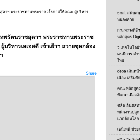
สุดาฯ พระราชทานพระราชวโรกาสให้คณะ ผู้บริหาร
ธกส. สนับสน
หนองคาย
กระทรวงดีอีฯ
เทพรัตนราชสุดาฯ พระราชทานพระราช
หลักสูตร Digi
ู้บริหารเอเอสดี เข้าเฝ้าฯ ถวายชุดกล้อง
ว.เทคโนโลยี
คนพิการ ผ่า
ลฯ
ใหม่
depa เดินหน้า
Share
เนื่อง เสริมศ
คณะหลักสูตร
พัฒนาเมืองอั
ชลิต อินดัสทร
พนักงานปลูกต้น
แวดล้อมโลก
เอนี่เพย์ ช่ว
ชลิต อินดัสทร