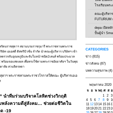
โรงเรียนพระ
คณะผู้บริหาร 
FUTURIUM ศ
depa เปิดหลัก
ปั้นผู้นำ Sma
ทพรัตนราชสุดาฯ สยามบรมราชกุมารี พระราชทานพระราช
CATEGORIES
ิษัท เอเอสดี ดิสทริบิวชั่น จำกัด นำคณะผู้บริหาร บริษัทฯ เข้า
ข่าว
(815)
นแนลตรวจจับอุณหภูมิและจับใบหน้าชนิด2เลนส์ พร้อมประมวล
R พร้อมจอแสดงผล เพื่อทรงใช้ตามพระราชอัธยาศัยฯ ในวันพุธ
ข่าวสังคม
(87)
สิดาลัย สวนจิตรลดา
บทความสุขภาพ
(4)
สุดาฯ พระราชทานพระราชวโรกาสให้คณะ ผู้บริหารเอเอ
ฯ
พฤษภาคม 2020
จ
อ
พ
พฤ
ศ
ส
อ
ฯ” นำทีมร่วมบริจาคโลหิตช่วงวิกฤติ
1
2
3
4
5
6
7
8
9
1
พลังความดีสู่สังคม… ช่วยต่อชีวิตใน
11
12
13
14
15
16
1
18
19
20
21
22
23
2
ด -19
25
26
27
28
29
30
3