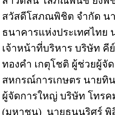
สาวดลิน โสภณพนิช ยังพิช
สวัสดีโสภณพิชิต จำกัด นายเ
ธนาคารแห่งประเทศไทย นาย
เจ้าหน้าที่บริหาร บริษัท คี
ทองคำ เกตุโชติ ผู้ช่วยผู
สหกรณ์การเกษตร นายทิน
ผู้จัดการใหญ่ บริษัท โทร
(มหาชน) นายธนนริศร์ พิส