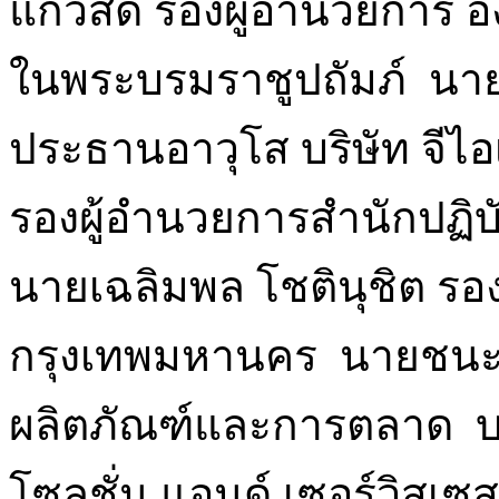
แก้วสด รองผู้อำนวยการ 
ในพระบรมราชูปถัมภ์ นาย
ประธานอาวุโส บริษัท จีไ
รองผู้อำนวยการสำนักปฏิ
นายเฉลิมพล โชตินุชิต ร
กรุงเทพมหานคร นายชนะพล
ผลิตภัณฑ์และการตลาด บร
โซลูชั่น แอนด์ เซอร์วิสเ