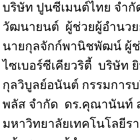
บริษัท ปูนซีเมนต์ไทย จำกั
วัฒนายนต์ ผู้ช่วยผู้อำน
นายกุลจักก์พานิชพัฒน์ ผู
ไซเบอร์ซีเคียวริตี้ บริษั
กุลวิบูลย์อนันต์ กรรมการบ
พลัส จำกัด ดร.คุณานันท์ 
มหาวิทยาลัยเทคโนโลยีร