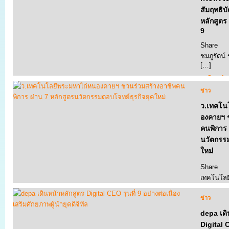
สัมฤทธิบั
หลักสูตร 
9
Share 
ชมภูรัตน์
[…]
Contin
ข่าว
ว.เทคโน
องคายฯ 
คนพิการ 
นวัตกรรม
ใหม่
Share 
เทคโนโลย
หนองคาย
ข่าว
Contin
depa เดิ
Digital C