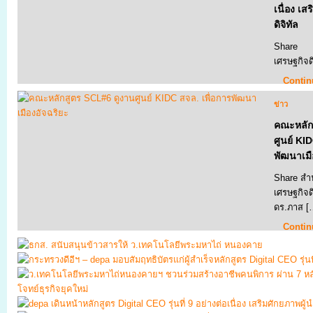
เนื่อง เส
ดิจิทัล
Share ส
เศรษฐกิจด
Contin
ข่าว
คณะหลัก
ศูนย์ KID
พัฒนาเมื
Share สำน
เศรษฐกิจด
ดร.ภาส [
Contin