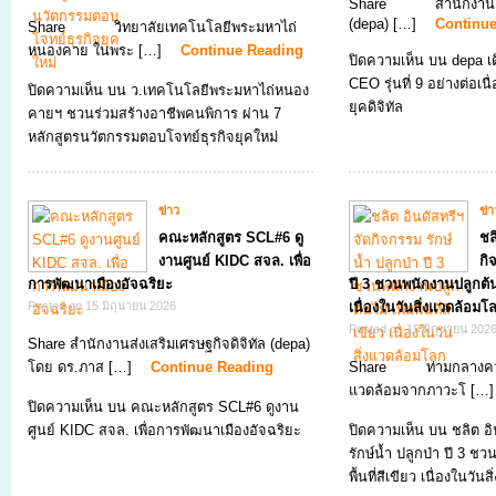
Share สำนักงานส่งเส
(depa) […]
Continu
Share วิทยาลัยเทคโนโลยีพระมหาไถ่
หนองคาย ในพระ […]
Continue Reading
ปิดความเห็น
บน depa เด
CEO รุ่นที่ 9 อย่างต่อเน
ปิดความเห็น
บน ว.เทคโนโลยีพระมหาไถ่หนอง
ยุคดิจิทัล
คายฯ ชวนร่วมสร้างอาชีพคนพิการ ผ่าน 7
หลักสูตรนวัตกรรมตอบโจทย์ธุรกิจยุคใหม่
ข่าว
ข่า
คณะหลักสูตร SCL#6 ดู
ชล
งานศูนย์ KIDC สจล. เพื่อ
กิ
การพัฒนาเมืองอัจฉริยะ
ปี 3 ชวนพนักงานปลูกต้นไม้
Posted on 15 มิถุนายน 2026
เนื่องในวันสิ่งแวดล้อมโ
Posted on 15 มิถุนายน 202
Share สำนักงานส่งเสริมเศรษฐกิจดิจิทัล (depa)
โดย ดร.ภาส […]
Continue Reading
Share ท่ามกลางความ
แวดล้อมจากภาวะโ […
ปิดความเห็น
บน คณะหลักสูตร SCL#6 ดูงาน
ศูนย์ KIDC สจล. เพื่อการพัฒนาเมืองอัจฉริยะ
ปิดความเห็น
บน ชลิต อิ
รักษ์น้ำ ปลูกป่า ปี 3 ชว
พื้นที่สีเขียว เนื่องในวั