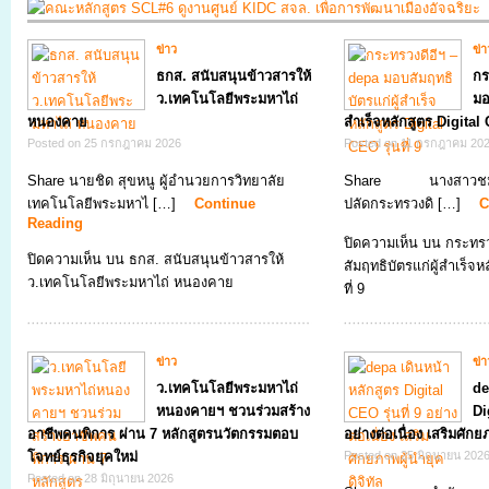
ข่าว
ข่า
ธกส. สนับสนุนข้าวสารให้
กร
ว.เทคโนโลยีพระมหาไถ่
มอ
หนองคาย
สำเร็จหลักสูตร Digital C
Posted on 25 กรกฎาคม 2026
Posted on 11 กรกฎาคม 20
Share นายชิด สุขหนู ผู้อำนวยการวิทยาลัย
Share นางสาวชมภาร
เทคโนโลยีพระมหาไ […]
Continue
ปลัดกระทรวงดิ […]
C
Reading
ปิดความเห็น
บน กระทรว
ปิดความเห็น
บน ธกส. สนับสนุนข้าวสารให้
สัมฤทธิบัตรแก่ผู้สำเร็จห
ว.เทคโนโลยีพระมหาไถ่ หนองคาย
ที่ 9
ข่าว
ข่า
ว.เทคโนโลยีพระมหาไถ่
de
หนองคายฯ ชวนร่วมสร้าง
Di
อาชีพคนพิการ ผ่าน 7 หลักสูตรนวัตกรรมตอบ
อย่างต่อเนื่อง เสริมศักยภ
โจทย์ธุรกิจยุคใหม่
Posted on 25 มิถุนายน 202
Posted on 28 มิถุนายน 2026