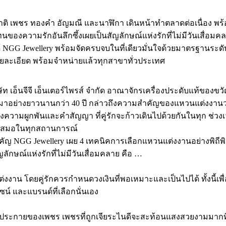
พชร ทองคำ อัญมณี และนาฬิกา เดินหน้าทำตลาดต่อเนื่อง พร้อมเ
ัวแทนของความรักอันลึกซึ้งเผยเป็นสัญลักษณ์แห่งรักที่ไม่มีวันเสื
อได้ NGG Jewellery พร้อมจัดครบจบในที่เดียวมั่นใจด้วยมาตรฐานระด
ายละเอียด พร้อมจำหน่ายแล้วทุกสาขาทั่วประเทศ
ิษัท เอ็นจีจี เอ็นเตอร์ไพรส์ จำกัด อาณาจักรเครื่องประดับแท้ของ
าอย่างยาวนานกว่า 40 ปี กล่าวถึงความสำคัญของแหวนแต่งงานว่าเ
นของความผูกพันและคำสัญญา ที่คู่รักจะก้าวเดินไปด้วยกันในทุก ช
ยู่เสมอในทุกสถานการณ์
ำคัญ NGG Jewellery เผย 4 เทคนิคการเลือกแหวนแต่งงานอย่างพิถีพิถ
ลักษณ์แห่งรักที่ไม่มีวันเสื่อมคลาย คือ …
โดยคู่รักควรกำหนดวงเงินที่พอเหมาะและเป็นไปได้ ทั้งนี้เพื่อหล
ซน์ และแบรนด์ที่เลือกนั่นเอง
ยของเพชร เพชรที่ถูกเจียระไนดีจะสะท้อนแสงสวยงามมากที่สุด ซึ่ง