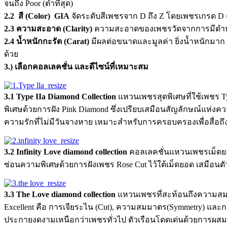
จนถึง Poor (ต่ำที่สุด)
2.2 สี (Color) GIA
จัดระดับสีเพชรจาก D ถึง Z โดยเพชรเกรด D คือเพชร
2.3 ความสะอาด (Clarity)
ความสะอาดของเพชรวัดจากการมีตำหนิภา
2.4 น้ำหนักกะรัต (Carat)
มีผลต่อขนาดและมูลค่า ยิ่งน้ำหนักมาก 
ด้วย
3.) เลือกคอลเลคชั่น และดีไซน์ที่เหมาะสม
3.1 Type IIa Diamond Collection
แหวนเพชรสุดพิเศษที่ใช้เพชร Ty
พิเศษด้วยการฝัง Pink Diamond ซึ่งเปรียบเสมือนสัญลักษณ์แห่งค
ความรักที่ไม่มีวันจางหาย เหมาะสำหรับการครอบครองเพื่อสื่อ
3.2 Infinity Love diamond collection
คอลเลคชั่นแหวนเพชรเม็ดยอดท
ซ่อนความพิเศษด้วยการฝังเพชร Rose Cut ไว้ใต้เม็ดยอด เสมือนตัว
3.3 The Love diamond collection
แหวนเพชรที่สะท้อนถึงความสมบู
Excellent คือ การเจียระไน (Cut), ความสมมาตร(Symmetry) และการข
ประกายงดงามเหนือกว่าเพชรทั่วไป ตัวเรือนโดดเด่นด้วยการผสมผส