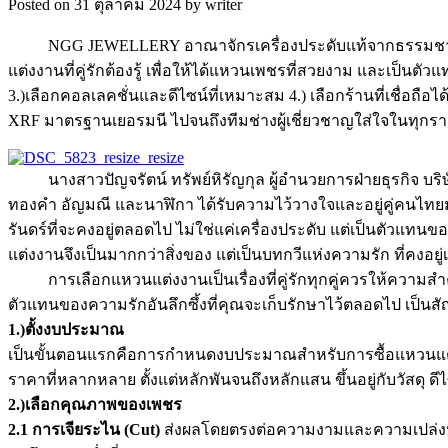
Posted on 31 ตุลาคม 2024 by writer
NGG JEWELLERY อาณาจักรเครื่องประดับแท้จากธรรมชาติ เ
แต่งงานที่คู่รักต้องรู้ เพื่อให้ได้แหวนเพชรที่สวยงาม และเป็นต
3.)เลือกคอลเลคชั่นและดีไซน์ที่เหมาะสม 4.) เลือกร้านที่เชื่อถื
XRF มาตรฐานเยอรมนี ไปจนถึงทีมช่างผู้เชี่ยวชาญใส่ใจในทุกร
นางสาวปัญจรัตน์ ทรัพย์หิรัญกุล ผู้อำนวยการฝ่ายธุรกิจ บร
ทองคำ อัญมณี และนาฬิกา ได้รับความไว้วางใจและอยู่คู่คนไทยม
รันดร์ที่จะคงอยู่ตลอดไป ไม่ใช่แค่เครื่องประดับ แต่เป็นตัวแท
แต่งงานจึงเป็นมากกว่าสิ่งของ แต่เป็นบทกวีแห่งความรัก ที่คงอ
การเลือกแหวนแต่งงานเป็นเรื่องที่คู่รักทุกคู่ควรให้ความส
ตัวแทนของความรักอันลึกซึ้งที่คุณจะเก็บรักษาไว้ตลอดไป เป็นสัญ
1.)ตั้งงบประมาณ
เป็นขั้นตอนแรกคือการกำหนดงบประมาณสำหรับการซื้อแหวนแต่งงาน 
ราคาที่หลากหลาย ตั้งแต่หลักพันจนถึงหลักแสน ขึ้นอยู่กับวัสดุ ดีไ
2.)เลือกคุณภาพของเพชร
2.1 การเจียระไน (Cut)
ส่งผลโดยตรงต่อความงามและความเปล่งประกา