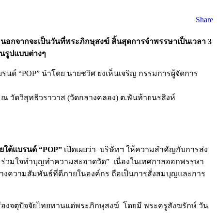
Share
ากจะเป็นวันที่พระภิกษุสงฆ์ สิ้นสุดการจำพรรษาเป็นเวลา
3
ลในรูปแบบต่างๆ
แบรนด์ “POP” นำโดย นายชวิศ ยงเห็นเจริญ กรรมการผู้จัดการ
 วัดวิสุทธิวราวาส (วัดกลางคลอง) ต.พันท้ายนรสิงห์
ายใต้แบรนด์
“POP”
เปิดเผยว่า บริษัทฯ ให้ความสำคัญกับการส่ง
นา ร่วมใจทำบุญทำความสะอาดวัด” เนื่องในเทศกาลออกพรรษา
ความสัมพันธ์ที่ดีภายในองค์กร ถือเป็นการสั่งสมบุญและการ
งจตุปัจจัยไทยทานแด่พระภิกษุสงฆ์ โดยมี พระครูสังฆรักษ์ วัน