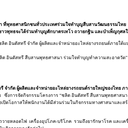
ุทธศาสนิกชนทั่วประเทศร่วมใจทำบุญสืบสานวัฒนธรรมไทย นอกจ
ี่ชาวพุทธจะได้ร่วมทำบุญตักบาตรเทโว ถวายกฐิน และบำเพ็ญกุศ
 ชลิต อินดัสทรี จำกัด ผู้ผลิตและจำหน่ายอะไหล่ยางรถยนต์ภายใต้
ชลิต อินดัสทรี สืบสานพุทธศาสนา ร่วมใจทำบุญทำความสะอาดวัด” ณ
ทรี จำกัด ผู้ผลิตและจำหน่ายอะไหล่ยางรถยนต์รายใหญ่ของไทย ภ
ซึ่งการจัดกิจกรรมโครงการ “ชลิต อินดัสทรี สืบสานพุทธศาส
เปิดโอกาสให้พนักงานได้มีส่วนร่วมในกิจกรรมทางศาสนาและสร้าง
 ถวายหลอดไฟ เครื่องอุปโภค-บริโภค รวมถึงยารักษาโรค และเครื่อ