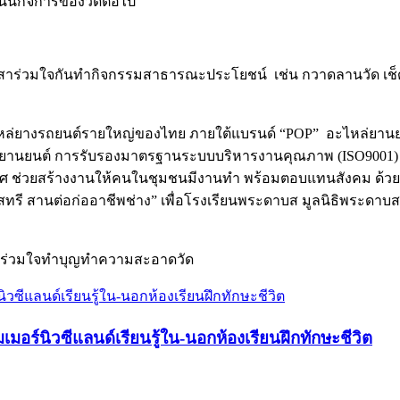
เนินกิจการของวัดต่อไป
าสาร่วมใจกันทำกิจกรรมสาธารณะประโยชน์ เช่น กวาดลานวัด เช็
หน่ายอะไหล่ยางรถยนต์รายใหญ่ของไทย ภายใต้แบรนด์ “POP” อะไหล่
นยนต์ การรับรองมาตรฐานระบบบริหารงานคุณภาพ (ISO9001) แล
ศ ช่วยสร้างงานให้คนในชุมชนมีงานทำ พร้อมตอบแทนสังคม ด้วยกา
สทรี สานต่อก่ออาชีพช่าง” เพื่อโรงเรียนพระดาบส มูลนิธิพระดาบ
านร่วมใจทำบุญทำความสะอาดวัด
อร์นิวซีแลนด์เรียนรู้ใน-นอกห้องเรียนฝึกทักษะชีวิต