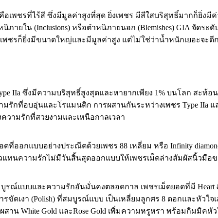
ที่ไร้สี ซึ่งมีมูลค่าสูงที่สุด ยิ่งเพชร มีสีใสบริสุทธิ์มากก็ยิ่งมีค
ยใน (Inclusions) หรือตำหนิภายนอก (Blemishes) GIA จัดระดับค
เพชรก็ยิ่งมีขนาดใหญ่และมีมูลค่าสูง แต่ไม่ใช่ว่าน้ำหนักเยอะจ
pe IIa ซึ่งมีความบริสุทธิ์สูงสุดและหายากเพียง 1% บนโลก สะท้อ
วามรักที่อบอุ่นและโรแมนติก การผสานกันระหว่างเพชร Type IIa และ
ถึงความรักที่สวยงามและเหนือกาลเวลา
ี่ออกแบบอย่างประณีตด้วยเพชร 88 เหลี่ยม หรือ Infinity diamon
แทนความรักไม่มีวันสิ้นสุดออกแบบให้เพชรเม็ดล่างสัมผัสนิ้วมือขอ
รณ์แบบและความรักอันมั่นคงตลอดกาล เพชรเม็ดยอดที่มี Heart & A
ัดเงา (Polish) ที่สมบูรณ์แบบ เป็นเหลี่ยมลูกศร 8 ดอกและหัวใจเสมื
าน White Gold และRose Gold เพิ่มความหรูหรา พร้อมกิมมิคหัวใจเ