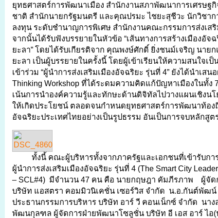
ยุทธศาสตร์การพัฒนาเมือง สำนักงานสภาพัฒนาการเศรษฐกิ
ชาติ สำนักนายกรัฐมนตรี และคุณปรมะ ไชยะสุชีวะ นักวิชาก
ลงทุน ระดับชำนาญการพิเศษ สำนักงานคณะกรรมการส่งเสริ
จากนั้นได้รับฟังบรรยายในหัวข้อ “เส้นทางการสร้างเมืองอั
ยะลา” โดยได้รับเกียรติจาก คุณพงษ์ศักดิ์ ยิ่งชนม์เจริญ นา
ยะลา เป็นผู้บรรยายในครั้งนี้ โดยผู้เข้าเรียนให้ความสนใจเป็นอย
เข้าร่วม “ผู้นำการส่งเสริมเมืองอัจฉริยะ รุ่นที่ 4” ยังได้นำเ
Thinking Workshop ที่ได้ระดมความคิดแก้ปัญหาเมืองในทั้ง 7
เน้นการนำองค์ความรู้และทักษะด้านดิจิทัลไปวางแผนเชิงนโย
ให้เกิดประโยชน์ ตลอดจนกำหนดยุทธศาสตร์การพัฒนาท้องถิ่
อัจฉริยะประเทศไทยอย่างเป็นรูปธรรม อันเป็นการจบหลักสูต
ทั้งนี้ คณะผู้บริหารทั้งจากภาครัฐและเอกชนที่เข้ารับ
ผู้นำการส่งเสริมเมืองอัจฉริยะ รุ่นที่ 4 (The Smart City Lead
– SCL#4) มีจำนวน 47 คน คือ นายกฤษฎา คัมภีรภาพ ผู้จัด
บริษัท แอสตรา คอมมิวนิเคชั่น เซอร์วิส จำกัด น.อ.กันต์พัฒน์
ประธานกรรมการบริหาร บริษัท อาร์ วี คอนเน็กซ์ จำกัด นาง
พัฒนกุลฑล ผู้จัดการฝ่ายพัฒนาโซลูชั่น บริษัท อี เอส อาร์ ไ