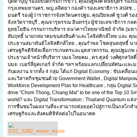
บุดดาบุญ รองอธิบดีกรมการข้าว, คุณณัฐพงศ์ ดิษยบุตร รองป
กรุงเทพมหานคร, พญ.ลลิตยา กองคำ รองเลขาธิการ สปสช. ,
มนตรี รองผู้ว่าราชการจังหวัดนครปฐม, คุณปิยพงศ์ ชูวงศ์ รอง
จังหวัดราชบุรี , คุณจารุพรรณ อินทรรุ่ง ผู้ช่วยเลขาธิการ กลต
ยุทธโยธิน กรรมการบริหาร ธนาคารไทยพาณิชย์ จำกัด (มหาชน
สัมฤทธิ์ นายกสมาคมขนส่งสินค้าและโลจิสติกส์ไทย และ คุณ
ประธานสมาพันธ์โลจิสติกส์ไทย , คุณกำพล โชคสุนทสุทธิ์ น
เศรษฐกิจดิจิทัลเพื่อการเกษตรและอุตสาหกรรม, คุณปฐมภพ ส
ประธานเจ้าหน้าที่บริหาร บมจ.ไทยคม , ดร.ตุลย์ วงศ์ศุภสวัสดิ์
บมจ. เบอร์ลี่ยุคเกอร์ จำกัด ฯลฯ พร้อมแลกเปลี่ยนทัศนะแล
กับผลงาน จากทั้ง 4 กลุ่ม ได้แก่ Digital Economy : ขับเคลื่
และวิสาหกิจชุมชนด้วย Government Wallet , Digital Manpower
Workforce Development Plan for Healthcare , กลุ่ม Digital S
drive “Chom Thong, Chiang Mai” to be one of the Top 10 Sma
world? และ Digital Transformation : Thailand Quantum แห่งชา
การชื่นชมในผลงานที่จะสามารถต่อยอดไปสู่การเป็นกลไกสำค
เศรษฐกิจและสังคมดิจิทัลต่อไปในอนาคต