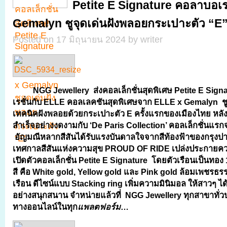
Petite E Signature คอลาบอเร
Gemalyn ชูจุดเด่นฝังพลอยกระเปาะตัว “E
Posted on 17 มิถุนายน 2024 by writer
NGG Jewellery ส่งคอลเล็กชั่นสุดพิเศษ Petite E Signa
เรชั่นกับ ELLE
คอลเลคชันสุดพิเศษจาก ELLE x Gemalyn
ช
เทคนิคฝังพลอยด้วยกระเปาะตัว
E ครั้งแรกของเมืองไทย หล
สำเร็จอย่างงดงามกับ ‘De Paris Collection’ คอลเล็กชั่นแ
อัญมณีหลากสีสันได้รับแรงบันดาลใจจากสีท้องฟ้าของกรุงปาร
เทศกาลสีสันแห่งความสุข
PROUD OF RIDE เปล่งประกายควา
เปิดตัวคอลเล็กชั่น
Petite E Signature โดยตัวเรือนเป็นทอง 1
สี คือ White gold, Yellow gold และ Pink gold ล้อมเพชรธร
เรือน ดีไซน์แบบ Stacking ring เพิ่มความมินิมอล ให้สาวๆ ไ
อย่างสนุกสนาน
จำหน่ายแล้วที่
NGG Jewellery ทุกสาขาทั่
ทางออนไลน์ในทุก
แพลตฟอร์ม
…