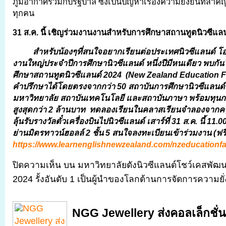
ภูมิอากาศร่วมกับรัฐบาล ซึ่งเป็นปัญหาเรื่องความยั่งยืนที่สำ
ทุกคน
31 ส.ค. นี้ เชิญร่วมงานงานสำหรับการศึกษาสถานทูตนิวซีแล
สำหรับน้องๆที่สนใจอยากเรียนต่อประเทศนิวซีแลนด์ โอ
งานใหญ่ประจำปีการศึกษานิวซีแลนด์ หนึ่งปีมีหนเดียว พบก
ศึกษาสถานทูตนิวซีแลนด์ 2024 (
New Zealand Education Fa
คำปรึกษาได้โดยตรงจากกว่า 50 สถาบันการศึกษานิวซีแลนด์ 
มหาวิทยาลัย สถาบันเทคโนโลยี และสถาบันภาษา พร้อมทุนก
สูงสุดกว่า 2 ล้านบาท ทดลองเรียนในคลาสเรียนจำลองจากคร
ลุ้นรับรางวัลตั๋วเครื่องบินไปนิวซีแลนด์ เสาร์ที่ 31 ส.ค. นี้ 11
ย่านมิตรทาวน์ฮอลล์ 2 ชั้น 5 สนใจลงทะเบียนเข้าร่วมงาน (ฟร
https://www.learnenglishnewzealand.com/nzeducationfa
ปิดความเห็น
บน มหาวิทยาลัยดังนิวซีแลนด์โชว์เคสพัฒน
2024 รั้งอันดับ 1 เป็นผู้นำของโลกด้านการจัดการความย
NGG Jewellery ส่งคอลเล็กชั่น