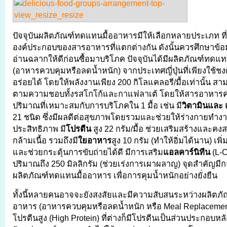
ปัจจุบันผลิตภัณฑ์ทดแทนมื้ออาหารมีให้เลือกหลายประเภท ท
องค์ประกอบของสารอาหารที่แตกต่างกัน ดังนั้นควรศึกษาข้อ
อ่านฉลากให้ดีก่อนซื้อมาบริโภค ปัจจุบันได้มีผลิตภัณฑ์ทดแ
(อาหารควบคุมหรือลดน้ำหนัก) จากประเทศญี่ปุ่นที่เพียงใช้ชงดื
อร่อยได้ โดยให้พลังงานเพียง 200 กิโลแคลอรี/มื้อเท่านั้น สาม
ตามความชอบทั้งรสโกโก้และกาแฟลาเต้ โดยให้สารอาหารครบ
ปริมาณที่เหมาะสมกับการบริโภคใน 1 มื้อ เช่น มี
วิตามินและ 
21 ชนิด ซึ่งมีผลดีต่อสุขภาพโดยรวมและช่วยให้ร่างกายทำงา
ประสิทธิภาพ มี
โปรตีน
สูง 22 กรัม/มื้อ ช่วยเสริมสร้างและ
กล้ามเนื้อ รวมถึงมี
ใยอาหาร
สูง 10 กรัม (ทำให้อิ่มได้นาน) เ
และช่วยกระตุ้นการขับถ่ายได้ดี มีการเสริม
แอลคาร์นิทีน
(L-C
ปริมาณถึง 250 มิลลิกรัม (ช่วยเร่งการเผาผลาญ) จุดสำคัญมีก
ผลิตภัณฑ์ทดแทนมื้ออาหาร เพื่อการคุมน้ำหนักอย่างยั่งยืน
ทั้งนี้หลายคนอาจจะยังสงสัยและมีความสับสนระหว่างผลิตภ
อาหาร (อาหารควบคุมหรือลดน้ำหนัก หรือ Meal Replacement
โปรตีนสูง (High Protein) ที่ต่างก็มีโปรตีนเป็นส่วนประกอบหลั