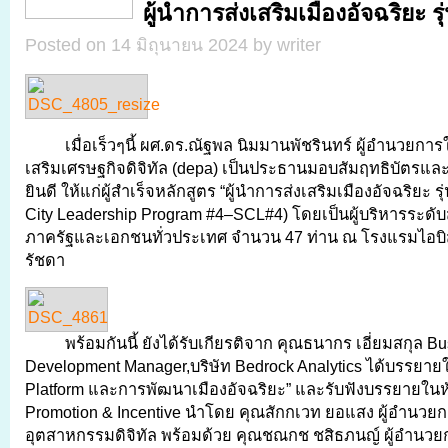
ผู้นำการส่งเสริมเมืองอัจฉริยะ รุ่
Posted on 14 มิถุนายน 2024 by writer
เมื่อเร็วๆนี้ ผศ.ดร.ณัฐพล นิมมานพัชรินทร์ ผู้อำนวยกา
เสริมเศรษฐกิจดิจิทัล (depa) เป็นประธานมอบสัมฤทธิบัตร
ยินดี ให้แก่ผู้สำเร็จหลักสูตร “ผู้นำการส่งเสริมเมืองอัจฉริยะ รุ
City Leadership Program #4–SCL#4) โดยเป็นผู้บริหารระดั
ภาครัฐและเอกชนทั่วประเทศ จำนวน 47 ท่าน ณ โรงแรมไอบิส
รัชดา
พร้อมกันนี้ ยังได้รับเกียรติจาก คุณธนากร เอี่ยมสกุล B
Development Manager,บริษัท Bedrock Analytics ได้บรรยายใ
Platform และการพัฒนาเมืองอัจฉริยะ” และรับฟังบรรยายในหั
Promotion & Incentive นำโดย คุณสักกเวท ยอแสง ผู้อำนวยก
อุตสาหกรรมดิจิทัล พร้อมด้วย คุณชณกช ชสิธภนญ์ ผู้อำนว