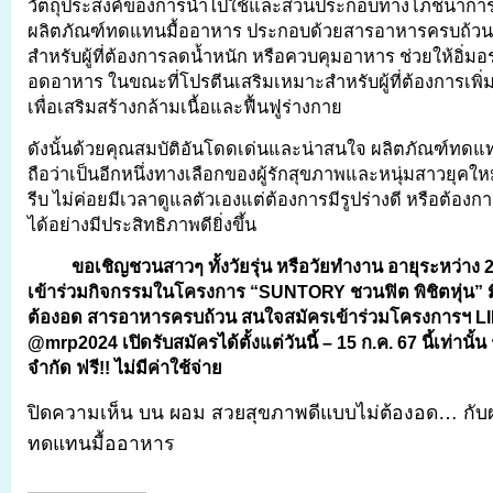
วัตถุประสงค์ของการนำไปใช้และส่วนประกอบทางโภชนาการแล
ผลิตภัณฑ์ทดแทนมื้ออาหาร ประกอบด้วยสารอาหารครบถ้วน 
สำหรับผู้ที่ต้องการลดน้ำหนัก หรือควบคุมอาหาร ช่วยให้อิ่มอ
อดอาหาร ในขณะที่โปรตีนเสริมเหมาะสำหรับผู้ที่ต้องการเพิ
เพื่อเสริมสร้างกล้ามเนื้อและฟื้นฟูร่างกาย
ดังนั้นด้วยคุณสมบัติอันโดดเด่นและน่าสนใจ ผลิตภัณฑ์ทดแ
ถือว่าเป็นอีกหนึ่งทางเลือกของผู้รักสุขภาพและหนุ่มสาวยุคใหม่
รีบ ไม่ค่อยมีเวลาดูแลตัวเองแต่ต้องการมีรูปร่างดี หรือต้อง
ได้อย่างมีประสิทธิภาพดียิ่งขึ้น
ขอเชิญชวนสาวๆ ทั้งวัยรุ่น หรือวัยทำงาน อายุระหว่าง 2
เข้าร่วมกิจกรรมในโครงการ “
SUNTORY ชวนฟิต พิชิตหุ่น” มื้อ
ต้องอด สารอาหารครบถ้วน สนใจสมัครเข้าร่วมโครงการฯ LI
@mrp2024 เปิดรับสมัครได้ตั้งแต่วันนี้ – 15 ก.ค. 67 นี้เท่านั
จำกัด ฟรี!! ไม่มีค่าใช้จ่าย
ปิดความเห็น
บน ผอม สวยสุขภาพดีแบบไม่ต้องอด… กับผ
ทดแทนมื้ออาหาร