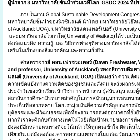
ผู้นำจาก 3 มหาวิทยาลัยชั้นนำร่วมเวทีโลก
GSDC 2024 ที่ป
ภายในงาน Global Sustainable Development Congre
มหาวิทยาลัยชั้นนำของนิวซีแลนด์ นำโดย มหาวิทยาลัยโอ๊คแล
of Auckland; UOA), มหาวิทยาลัยแคนเทอร์เบอรี (University o
และมหาวิทยาลัยไวกาโต( University of Waikato)ได้ร่วมเป็นห
ส่งต่อแนวคิด ความรู้ และ วิธีการต่างๆที่ทางมหาวิทยาลัยได้ด
เสริมในเรื่องของสิ่งแวดล้อมและความยั่งยืน
ศาสตราจารย์ ดอน เฟรชวอเตอร์ (
Dawn Freshwater, V
and professor, University of Auckland) รองอธิการบดีมหา
แลนด์ (University of Auckland; UOA)
เปิดเผยว่า ความคิดเ
ความขัดแย้งทางความคิดของชุมชนและสังคม จะส่งผลกระท
ประจำวันของนักเรียน นักวิชาการ พนักงาน ผู้สนับสนุน และผู
สถาบันการศึกษามีบทบาทสำคัญในการสนับสนุนการสนทนา
ประเด็นที่หลากหลาย โดยเรามุ่งเน้นที่ความสำคัญของการพัฒ
ยุติธรรมและมีวัฒนธรรมเพื่อที่จะสามารถส่งต่ออนาคตที่ยั่งยืนไ
มากที่เราจะติดกับดักทางเทคโนโลยีเพื่อเป้าหมายของการพัฒนา
ยังคงมีอีกหลายหนทางที่จะโน้มน้าวให้ทุกคนเข้าใจ คิดเห็น
เดียวกัน แต่ยังคงต้องเคารพความแตกต่างในแต่ละวัฒนธรรมเพ