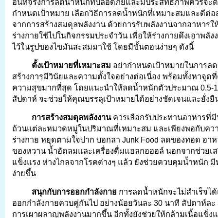
อันที่จริงการลดน้ำหนักที่ปลอดภัยและมีประสิทธิภาพควรจะ
กำหนดเป้าหมาย เลือกวิธีการลดน้ำหนักที่เหมาะสมและดีต่อส
จากการสร้างสมดุลพลังงาน ด้วยการรับพลังงานจากอาหารให้น
ร่างกายใช้ไปในกิจกรรมประจำวัน เพื่อให้ร่างกายดึงเอาพลั
ไว้ในรูปของไขมันสะสมมาใช้ โดยมีขั้นตอนง่ายๆ ดังนี้
ตั้งเป้าหมายที่เหมาะสม
อย่ากำหนดเป้าหมายในการลดน
สร้างการมีวินัยและความตั้งใจอย่างต่อเนื่อง พร้อมทั้งหาจุดที
ความสุขมากที่สุด โดยแนะนำให้ลดน้ำหนักตัวประมาณ 0.5-1 
สัปดาห์ จะช่วยให้คุณบรรลุเป้าหมายได้อย่างชัดเจนและยั่งยื
การสร้างสมดุลพลังงาน
ควรเลือกรับประทานอาหารที่ม
ถ้วนแต่ละหมวดหมู่ในปริมาณที่เหมาะสม และเพียงพอกับคว
ร่างกาย หยุดตามใจปาก บอกลา Junk Food ลดของทอด อาหารท
ของหวาน น้ำอัดลมและเครื่องดื่มแอลกอฮอล์ นอกจากช่วยเสร
แข็งแรง ห่างไกลจากโรคต่างๆ แล้ว ยังช่วยควบคุมน้ำหนัก มีหุ่
ง่ายขึ้น
สนุกกับการออกกำลังกาย
การลดน้ำหนักจะไม่สำเร็จได้
ออกกำลังกายควบคู่กันไป อย่างน้อยวันละ 30 นาที สัปดาห์ละ 3-5
การเผาผลาญพลังงานมากขึ้น อีกทั้งยังช่วยให้กล้ามเนื้อแข