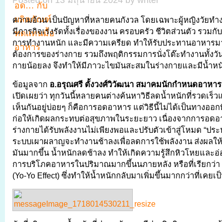
Posted on 13 มิถุนายน 2024 by writer
ความอ้วน เป็นปัญหาที่หลายคนกังวล โดยเฉพาะผู้หญิงวัยทำง
มีภารกิจเร่งรัดทั้งเรื่องของงาน ครอบครัว ชีวิตส่วนตัว รวมกับวิถ
การทำงานหนัก และมีความเครียด ทำให้รับประทานอาหารม
ต้องการของร่างกาย รวมถึงพฤติกรรมการนั่งโต๊ะทำงานทั้งว
กายน้อยลง จึงทำให้มีภาวะไขมันสะสมในร่างกายและมีน้ำหนักต
ข้อมูลจาก
อ.อรุณศรี ตั้งวงศ์วิวัฒนา
สมาคมนักกำหนดอาหาร
เปิดเผยว่า ทุกวันนี้หลายคนต่างค้นหาวิธีลดน้ำหนักที่รวดเร็ว
เห็นกันอยู่บ่อยๆ ก็คือการอดอาหาร แต่วิธีนี้ไม่ได้เป็นทางออกท
ก่อให้เกิดผลกระทบต่อสุขภาพในระยะยาว เนื่องจากการอดอ
ร่างกายได้รับพลังงานไม่เพียงพอและปรับตัวเข้าสู่โหมด “ประ
ระบบเผาผลาญจะทำงานช้าลงเพื่อลดการใช้พลังงาน ส่งผลให
มันมากขึ้น น้ำหนักลดช้าลง ทำให้เกิดความรู้สึกหิวโหยและอ่อ
การบริโภคอาหารในปริมาณมากขึ้นนภายหลัง หรือที่เรียกว่า
(Yo-Yo Effect) ซึ่งทำให้น้ำหนักกลับมาเพิ่มขึ้นมากกว่าที่เคยเป