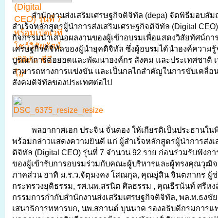
สำนักงานส่งเสริมเศรษฐกิจดิจิทัล (depa) จัดพิธีมอบสัมฤท
สำเร็จหลักสูตรผู้นำการส่งเสริมเศรษฐกิจดิจิทัล (Digital CEO) ร
กิจกรรมนำเสนอผลงานของผู้เข้าอบรมเพื่อแสดงวิสัยทัศน์การ
เศรษฐกิจดิจิทัลของผู้นำยุคดิจิทัล ซึ่งผู้อบรมได้นำองค์ความร
บูรณาการต่อยอดและพัฒนาองค์กร สังคม และประเทศชาติ เพ
สามารถทางการแข่งขัน และเป็นกลไกสำคัญในการขับเคลื่อ
สังคมดิจิทัลของประเทศต่อไป
พลอากาศเอก ประจิน จั่นตอง ให้เกียรติเป็นประธานในพ
พร้อมกล่าวแสดงความยินดี แก่ ผู้สำเร็จหลักสูตรผู้นำการส่งเ
ดิจิทัล (Digital CEO) รุ่นที่ 7 จำนวน 92 ราย ก่อนร่วมรับฟ
ของผู้เข้ารับการอบรมร่วมกับคณะผู้บริหารและผู้ทรงคุณวุ
ภาคส่วน อาทิ ม.ร.ว.จัตุมงคง โสณกุล, คุณยู่สิน จินตภากร ผู
กระทรวงยุติธรรม, รศ.นพ.สรนิต ศิลธรรม , คุณธีรนันท์ ศรีหง
กรรมการกำกับสำนักงานส่งเสริมเศรษฐกิจดิจิทัล, พล.ท.ธงชั
เสนาธิการทหารบก, นพ.สกานต์ บุนนาค รองอธิบดีกรมการแพ