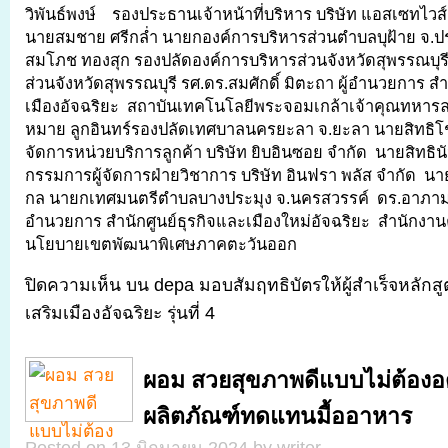
วิพันธ์พงษ์ รองประธานเจ้าหน้าที่บริหาร บริษัท แอสเซทไวส
นายสมชาย ศรีกล่ำ นายกองค์การบริหารส่วนตำบลบุฝ้าย จ.ปร
สมโภช ทองสุก รองปลัดองค์การบริหารส่วนจังหวัดสุพรรณบุร
ส่วนจังหวัดสุพรรณบุรี รศ.ดร.สมศักดิ์ มิตะถา ผู้อำนวยการ ส
เมืองอัจฉริยะ สถาบันเทคโนโลยีพระจอมเกล้าเจ้าคุณทหาร
หมาย ลูกอินทร์รองปลัดเทศบาลนครยะลา จ.ยะลา นายสิทธิโชค
จัดการหน่วยบริการลูกค้า บริษัท ยิบอินซอย จำกัด นายสิทธิน
กรรมการผู้จัดการฝ่ายวิชาการ บริษัท อินฟรา พลัส จำกัด น
กล นายกเทศมนตรีตำบลบางประมุง จ.นครสวรรค์ ดร.อาภามาศ
อำนวยการ สำนักศูนย์ธุรกิจและเมืองใหม่อัจฉริยะ สำนัก
นโยบายเขตพัฒนาพิเศษภาคตะวันออก
ปิดความเห็น
บน depa มอบสัมฤทธิบัตรให้ผู้สำเร็จหลักสูต
เสริมเมืองอัจฉริยะ รุ่นที่ 4
ผอม สวยสุขภาพดีแบบไม่ต้องอ
ผลิตภัณฑ์ทดแทนมื้ออาหาร