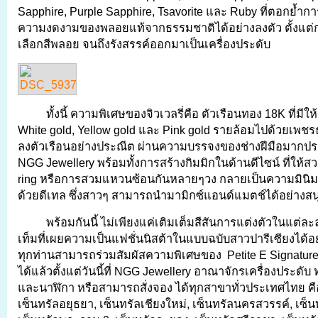
Sapphire, Purple Sapphire, Tsavorite และ Ruby ที่ตอกย้ำกา
ความงดงามของพลอยแท้จากธรรมชาติได้อย่างลงตัว ตั้งแต
เลือกสีพลอย จนถึงรังสรรค์ออกมาเป็นเครื่องประดับ
ทั้งนี้ ความพิเศษของจิวเวลรี่คือ ตัวเรือนทอง 18K ที่มีให้เ
White gold, Yellow gold และ Pink gold รายล้อมไปด้วยเพชรธ
ลงตัวเรือนอย่างประณีต ผ่านความบรรจงของช่างฝีมือมาก
NGG Jewellery พร้อมทั้งการสร้างกิมมิกในด้านดีไซน์ ที่ให้ส
ring หรือการสวมแหวนซ้อนกันหลายๆวง กลายเป็นความมินิมอ
ด้วยดีเทล ซึ่งสาวๆ สามารถนำมามิกซ์แอนด์แมตช์ได้อย่างส
พร้อมกันนี้ ไม่เพียงแค่เติมเต็มสีสันการแต่งตัวในแต่ละล
เท็มที่เผยความเป็นแฟชั่นนิสต้าในแบบฉบับสาวปารีเซียงได้อ
ทุกท่านสามารถร่วมสัมผัสความพิเศษของ Petite E Signature 
ได้แล้วตั้งแต่วันนี้ที่ NGG Jewellery อาณาจักรเครื่องประดั
และนาฬิกา หรือสามารถสั่งจอง ได้ทุกสาขาทั่วประเทศไทย คือ 
เซ็นทรัลอยุธยา, เซ็นทรัลเชียงใหม่, เซ็นทรัลนครสวรรค์, เซ