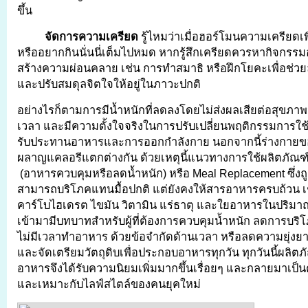
ขึ้น
จัดการความเครียด
รู้ไหมว่าเมื่อฮอร์โมนความเครียดเพิ
หรืออยากกินนั่นนี่เต็มไปหมด หากรู้สึกเครียดควรหากิจกรรมอย
สร้างความผ่อนคลาย เช่น การทำสมาธิ หรือฝึกโยคะเพื่อช่
และปรับสมดุลจิตใจให้อยู่ในภาวะปกติ
อย่างไรก็ตามการมีน้ำหนักที่ลดลงโดยไม่ส่งผลเสียต่อสุขภาพน
เวลา และมีความตั้งใจจริงในการปรับเปลี่ยนพฤติกรรมการใช้ชีว
รับประทานอาหารและการออกกำลังกาย นอกจากนี้ร่างกาย
ผลาญแคลอรีแตกต่างกัน ด้วยเหตุนี้แนวทางการใช้ผลิตภัณ
(อาหารควบคุมหรือลดน้ำหนัก) หรือ Meal Replacement ซึ่ง
สามารถบริโภคแทนมื้อปกติ แต่ยังคงให้สารอาหารครบถ้วน เ
คาร์โบไฮเดรต ไขมัน วิตามิน แร่ธาตุ และใยอาหารในปริมาณ
เข้ามามีบทบาทสำหรับผู้ที่ต้องการควบคุมน้ำหนัก ลดการบริ
ไม่มีเวลาทำอาหาร ด้วยข้อจำกัดด้านเวลา หรือลดความยุ่
และจัดเตรียมวัตถุดิบเพื่อประกอบอาหารทุกวัน ทุกวันนี้ผลิต
อาหารจึงได้รับความนิยมเพิ่มมากขึ้นเรื่อยๆ และกลายมาเป็น
และเหมาะกับไลฟ์สไตล์ของคนยุคใหม่