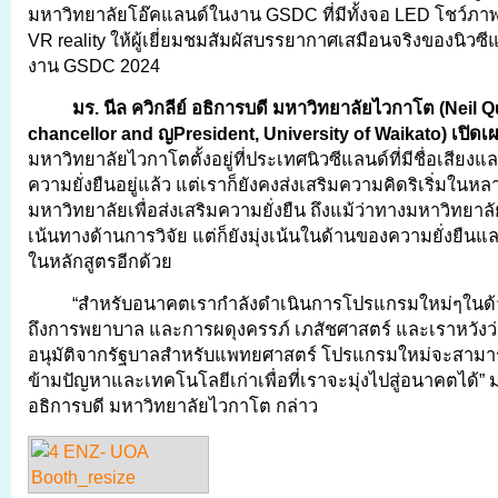
มหาวิทยาลัยโอ๊คแลนด์ในงาน GSDC ที่มีทั้งจอ LED โชว์ภา
VR reality ให้ผู้เยี่ยมชมสัมผัสบรรยากาศเสมือนจริงของนิวซ
งาน GSDC 2024
มร. นีล ควิกลีย์ อธิการบดี มหาวิทยาลัยไวกาโต (
Neil Q
chancellor and ญPresident, University of Waikato) เปิดเ
มหาวิทยาลัยไวกาโตตั้งอยู่ที่ประเทศนิวซีแลนด์ที่มีชื่อเสียงแล
ความยั่งยืนอยู่แล้ว แต่เราก็ยังคงส่งเสริมความคิดริเริ่มในหล
มหาวิทยาลัยเพื่อส่งเสริมความยั่งยืน ถึงแม้ว่าทางมหาวิทยาล
เน้นทางด้านการวิจัย แต่ก็ยังมุ่งเน้นในด้านของความยั่งยื
ในหลักสูตรอีกด้วย
“สำหรับอนาคตเรากำลังดำเนินการโปรแกรมใหม่ๆในด้า
ถึงการพยาบาล และการผดุงครรภ์ เภสัชศาสตร์ และเราหวังว่
อนุมัติจากรัฐบาลสำหรับแพทยศาสตร์ โปรแกรมใหม่จะสามา
ข้ามปัญหาและเทคโนโลยีเก่าเพื่อที่เราจะมุ่งไปสู่อนาคตได้” มร
อธิการบดี มหาวิทยาลัยไวกาโต กล่าว