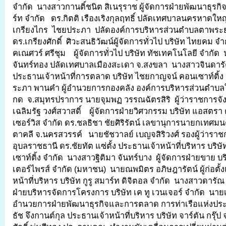
จำกัด นางสาวกานติ์ชนิต สิเนรุราช ผู้จัดการฝ่ายพัฒนาธุรกิจ
ร์ท จำกัด ดร.กิตติ เรืองเริงกุลฤทธิ์ ปลัดเทศบาลนครหาดใ
เกรียงไกร ไชยประภา ปลัดองค์การบริหารส่วนตำบลตาพระ
ดร.เกรียงศักดิ์ ศิวะสนธิวัฒน์ผู้จัดการทั่วไป บริษัท ไทยคม 
คเณศวร์ ศรีชุม ผู้จัดการทั่วไป บริษัท ทัชเทคโนโลยี จำกัด
จันทร์ทอง ปลัดเทศบาลเมืองสะเดา จ.สงขลา นางสาวจินดารั
ประธานเจ้าหน้าที่การตลาด บริษัท ไชยกาญจน์ คอนเซาท์ติ้ง
ระภา พานคำ ผู้อำนวยการกองคลัง องค์การบริหารส่วนตำ
กด จ.สมุทรปราการ นายจุมพฏ วรรณฉัตรสิริ ผู้ว่าราชการจ
เฉลิมรัฐ วงศ์สวาสดิ์ ผู้จัดการฝ่ายวิศวกรรม บริษัท แอสตรา 
เซอร์วิส จำกัด ดร.ชลธิชา ชัยศิริรัตน์ เลขานุการนายกเทศม
ตาคลี จ.นครสวรรค์ นายชัชวาลย์ เบญจสิริวงศ์ รองผู้ว่าราช
อุบลราชธานี ดร.ชัยทัต แซ่ตั้ง ประธานเจ้าหน้าที่บริหาร บร
เซาท์ติ้ง จำกัด นางสาวฐิติมา จันทร์บาง ผู้จัดการฝ่ายขาย บริษั
เตอร์ไพรส์ จำกัด (มหาชน) นายณพมิตร อภิษฎารัตน์ ผู้ก่อตั
หน้าที่บริหาร บริษัท กูรู สมาร์ท ดิจิตอล จำกัด นางสาวดารัณ
ฝ่ายบริหารจัดการโครงการ บริษัท เค ทู เวนเจอร์ จำกัด นายเด
อำนวยการฝ่ายพัฒนาธุรกิจและการตลาด การท่าเรือแห่งป
ธัช จึงกานต์กุล ประธานเจ้าหน้าที่บริหาร บริษัท จาร์ตัน กรุ๊ป