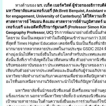
ทางด้านของ
มร. เบร็ต เบอร์ควิสต์ ผู้ช่วยรองอธิการบด
มหาวิทยาลัยแคนเทอร์เบอรี่ (
Mr.Brett Berquist, Assistant 
for engagement, University of Canterbury) ได้ให้ความเห็
ศาสตราจารย์ ไซมอน คิงแฮม ศาสตราจารย์ด้านภูมิศาสตร์ 
เทอร์เบอรี และอดีตที่ปรึกษารัฐมนตรี (Professor Simon K
Geography Professor, UC) ว่า
การพัฒนาอย่างยั่งยืนนั้น
โดยรวม นั่นเป็นเหตุผลว่าทำไมถึงมีผู้คนเข้าร่วมงานกว่า 3,
ที่สุดที่ Times Higher Education เคยจัดขึ้น นับเป็นเรื่องที่น่ายิน
มากมายจากหลากหลายประเทศในงานประชุม GSDC 2024 ที่
ต่างมุ่งเน้นไปที่ความยั่งยืนในระดับโลกสำหรับประเทศและ
ดังนั้น สิ่งที่เรากำลังพูดถึงในเวทีสนทนาคือ ตัวอย่างจากนิวซี
บริบทของสถาบันของเรา ประเทศของเราและรัฐบาลของเรา แต
เทียบกับตัวอย่างจากประเทศไทยและอินเดียกับผู้ร่วมอภิปรายค
มหาวิทยาลัยทำงานร่วมกับภาคเอกชนเพื่อช่วยเหลือปัญหาต่าง
อะไรที่นอกเหนือจากงานวิจัยเพราะนำไปใช้แก้ปัญหาได้อย่างย
มหาวิทยาลัยชั้นนำของนิวซีแลนด์ มีเครื่องหมายด้านค
แข็งแกร่งมาก นอกจากนี้มหาวิทยาลัยทั้ง 8 แห่งของนิวซีแลน
เป้าหมายสาธารณะในด้านความยั่งยืนและการร่วมกันแก้ไข