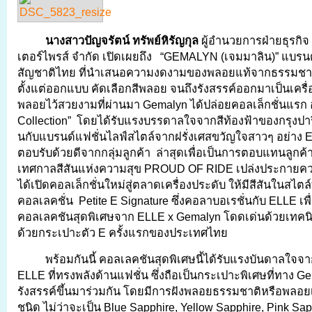
นางสาวปัญจรัตน์ ทรัพย์หิรัญกุล
ผู้อำนวยการฝ่ายธุรกิจ บ
เตอร์ไพรส์ จำกัด เปิดเผยถึง “GEMALYN (เจมมาลิน)” แบรนด
สัญชาติไทย ที่นำเสนอความงดงามของพลอยแท้จากธรรมชาติ
ตั้งแต่ออกแบบ คัดเลือกสีพลอย จนถึงรังสรรค์ออกมาเป็นเครื่อ
พลอยไว้สวยงามที่ผ่านมา Gemalyn ได้ปล่อยคอลเล็กชั่นแรก อ
Collection” โดยได้รับแรงบรรดาลใจจากสีท้องฟ้าของกรุงปารี
นกับแบรนด์แฟชั่นไลฟ์สไตล์จากฝรั่งเศสขวัญใจสาวๆ อย่าง 
ตอบรับด้วยดีจากกลุ่มลูกค้า ล่าสุดเพื่อเป็นการตอบแทนลูกค้
เทศกาลสีสันแห่งความสุข PROUD OF RIDE เปล่งประกายควา
ได้เปิดคอลเล็กชั่นใหม่สู่ตลาดเครื่องประดับ ให้มีสีสันในสไตล์ท
คอลเลคชั่น Petite E Signature ซึ่งคอลาบอเรชั่นกับ ELLE เพื่
คอลเลคชันสุดพิเศษจาก ELLE x Gemalyn โดดเด่นด้วยเทคน
ด้วยกระเปาะตัว E ครั้งแรกของประเทศไทย
พร้อมกันนี้ คอลเลคชันสุดพิเศษนี้ได้รับแรงบันดาลใจ
ELLE ที่ทรงพลังด้านแฟชั่น ซึ่งถือเป็นกระเปาะพิเศษที่ทาง 
รังสรรค์ขึ้นมาร่วมกัน โดยมีการฝังพลอยธรรมชาติหรือพลอยเ
ชนิด ไม่ว่าจะเป็น Blue Sapphire, Yellow Sapphire, Pink Sa