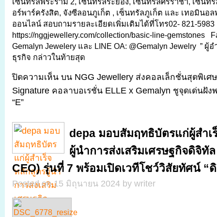
เซ็นทรัลพระราม 2, เซ็นทรัลระยอง, เซ็นทรัลศรีราชา, เซ็นทรัล 
อร์พาร์ครังสิต, จังซีลอนภูเก็ต , เซ็นทรัลภูเก็ต และ เทอมินอล
ออนไลน์ สอบถามรายละเอียดเพิ่มเติมได้ที่โทร02- 821-5983 
https://nggjewellery.com/collection/basic-line-gemstones 
Gemalyn Jewelery และ LINE OA: @Gemalyn Jewelry ” ผู้
ธุรกิจ กล่าวในท้ายสุด
ปิดความเห็น
บน NGG Jewellery ส่งคอลเล็กชั่นสุดพิเศษ
Signature คอลาบอเรชั่น ELLE x Gemalyn ชูจุดเด่นฝั
“E”
depa มอบสัมฤทธิบัตรแก่ผู้สำเร
ผู้นำการส่งเสริมเศรษฐกิจดิจิทัล
CEO) รุ่นที่ 7 พร้อมเปิดเวทีโชว์วิสัยทัศน์ “ดิ
Posted on 15 มิถุนายน 2024 by writer