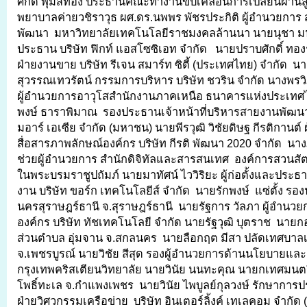
ศักดิ์ พุ่มสีทอง ประธานคณะทำงานขับเคลื่อนการเปลี่ยนผ่านสู
พยาบาลค่ายวชิราวุธ ผศ.ดร.นพพร พัชรประกิติ ผู้อำนวยการ 
พัฒนา มหาวิทยาลัยเทคโนโลยีราชมงคลล้านนา นายนุชา มน
ประธาน บริษัท ฟิกท์ แอสโซซิเอท จำกัด นายปราบศักดิ์ ทอ
ฝ่ายงานขาย บริษัท รีเจน สมาร์ท ซิตี้ (ประเทศไทย) จำกัด 
สุวรรณเทวรัตน์ กรรมการบริหาร บริษัท ชวริน จำกัด นางพรวิภ
ผู้อำนวยการอาวุโสสำนักงานภาคเหนือ ธนาคารแห่งประเท
พงษ์ ธาราพิมาณ รองประธานเจ้าหน้าที่บริหารสายงานพัฒนาธุ
มอาร์ เอเซีย จำกัด (มหาชน) นายพีรวุฒิ วิชัยดิษฐ กีรติกานต์ ผ
สื่อสารภาพลักษณ์องค์กร บริษัท กีรติ พัฒนา 2020 จำกัด นางภ
ช่วยผู้อำนวยการ สำนักดิจิทัลและสารสนเทศ องค์การสวนสั
ในพระบรมราชูปถัมภ์ นายมาทัศน์ ไววิริยะ ผู้ก่อตั้งและประธา
งาน บริษัท ขอร์ก เทคโนโลยีส์ จำกัด นายรักพงษ์ แซ่ตั้ง ร
นครสุราษฎร์ธานี จ.สุราษฎร์ธานี นายรัฐการ วัลภา ผู้อำนวย
องค์กร บริษัท ทัชเทคโนโลยี จำกัด นายรัฐวุฒิ บุตราช นาย
ส่วนตำบล อุ่มจาน จ.สกลนคร นายลือกฤต มีสา ปลัดเทศบาลเ
จ.เพชรบูรณ์ นายวิชัย สีสุด รองผู้อำนวยการด้านนโยบายแล
กรุงเทพคริสเตียนวิทยาลัย นายวินัย นนทะคุณ นายกเทศมนตร
โพธิ์ทะเล จ.กำแพงเพชร นายวินัย ไพบูลย์กุลวงษ์ รักษาการปร
ฝ่ายวิศวกรรมเครือข่าย บริษัท อินเตอร์ลิ้งค์ เทเลคอม จำกั