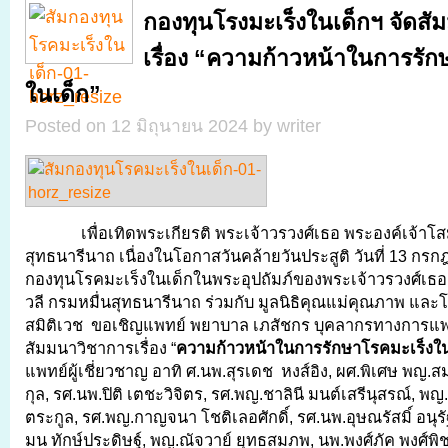
กองทุนโรงมะเร็งในเด็กฯ จัดส
เรื่อง “ความก้าวหน้าในการรัก
ในเด็ก”
Posted on 12 มิถุนายน 2024 by writer
เพื่อเทิดพระเกียรติ พระเจ้าวรวงศ์เธอ พระองค์เจ้าโ
สุทธนารีนาถ เนื่องในโอกาสวันคล้ายวันประสูติ วันที่ 13 กรก
กองทุนโรคมะเร็งในเด็กในพระอุปถัมภ์ของพระเจ้าวรวงศ์เธอ
วลี กรมหมื่นสุทธนารีนาถ ร่วมกับ มูลนิธิคุณแม่คุณภาพ แล
สมิติเวช ขอเชิญแพทย์ พยาบาล เภสัชกร บุคลากรทางการแพท
สัมมนาวิชาการเรื่อง “
ความก้าวหน้าในการรักษาโรคมะเร็งใน
แพทย์ผู้เชี่ยวชาญ อาทิ ศ.นพ.สุรเดช หงส์อิง, ผศ.พิเศษ พญ
กุล, รศ.นพ.ปิติ เตชะวิจิตร, รศ.พญ.ชาลินี มนต์เสรีนุสรณ์, พญ.
ตระกูล, รศ.พญ.กาญจนา โชติเลอศักดิ์, รศ.นพ.อุษณรัสมิ์ อนุร
มน ทักษ์ประดิษฐ์, พญ.ณัจวาย์ ยุทธสมภพ, นพ.พงศ์ภัค พงศ์พ