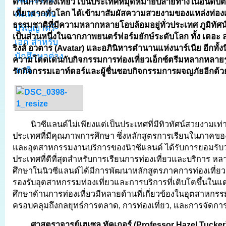
ด้านการท่องเที่ยว เป็นประเทศหมุดหมายปลายทางในอันดับต
เที่ยวจากทั่วโลก ได้เข้ามาสัมผัสความสวยงามของแหล่งท่องเ
ธรรมชาติที่มีความหลากหลายโอบล้อมอยู่ทั่วประเทศ ภูมิทัศน
เป็นส่วนหนึ่งในฉากภาพยนตร์ฟอร์มยักษ์ระดับโลก ทั้ง เดอะ
ริงส์ อวตาร (
Avatar) และอภินิหารตำนานแห่งนาร์เนีย อีกทั้งน
ความโดดเด่นกับกิจกรรมการท่องเที่ยวเอ็กซ์ตรีมหลากหลา
รักกิจกรรมเอาท์ดอร์และผู้ชื่นชอบกิจกรรมการผจญภัยอีกด้ว
นิวซีแลนด์ไม่เพียงแต่เป็นประเทศที่มีทิวทัศน์สวยงามเท่าน
ประเทศที่มีคุณภาพการศึกษา ซึ่งหลักสูตรการเรียนในภาคของ
และอุตสาหกรรมงานบริการของนิวซีแลนด์ ได้รับการยอมรับว่า
ประเทศที่ดีที่สุดสำหรับการเรียนการท่องเที่ยวและบริการ ห
ศึกษาในนิวซีแลนด์ได้มีการพัฒนาหลักสูตรภาคการท่องเที่ยวแ
รองรับอุตสาหกรรมท่องเที่ยวและการบริการที่เติบโตขึ้นในแ
ศึกษาด้านการท่องเที่ยวมีหลายด้านที่เกี่ยวข้องในอุตสาหกรร
ครอบคลุมถึงกลยุทธ์การตลาด, การท่องเที่ยว, และการจัดการ
ศาสตราจารย์เฮเซล ทัคเกอร์ (
Professor Hazel Tucke