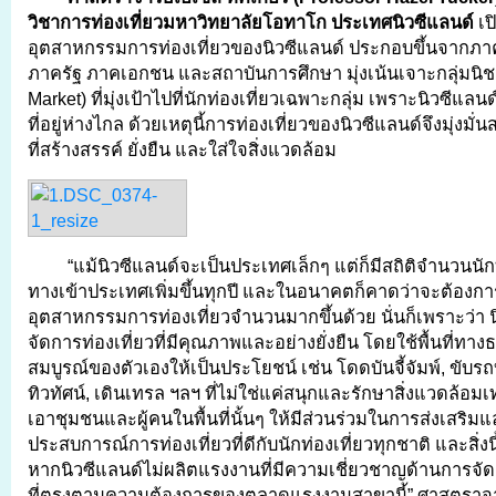
วิชาการท่องเที่ยวมหาวิทยาลัยโอทาโก ประเทศนิวซีแลนด์
เป
อุตสาหกรรมการท่องเที่ยวของนิวซีแลนด์ ประกอบขึ้นจากภาคส
ภาครัฐ ภาคเอกชน และสถาบันการศึกษา มุ่งเน้นเจาะกลุ่มนิช
Market) ที่มุ่งเป้าไปที่นักท่องเที่ยวเฉพาะกลุ่ม เพราะนิวซีแล
ที่อยู่ห่างไกล ด้วยเหตุนี้การท่องเที่ยวของนิวซีแลนด์จึงมุ่งมั่
ที่สร้างสรรค์ ยั่งยืน และใส่ใจสิ่งแวดล้อม
“แม้นิวซีแลนด์จะเป็นประเทศเล็กๆ แต่ก็มีสถิติจำนวนนักท่
ทางเข้าประเทศเพิ่มขึ้นทุกปี และในอนาคตก็คาดว่าจะต้อง
อุตสาหกรรมการท่องเที่ยวจำนวนมากขึ้นด้วย นั่นก็เพราะว่า 
จัดการท่องเที่ยวที่มีคุณภาพและอย่างยั่งยืน โดยใช้พื้นที่ทาง
สมบูรณ์ของตัวเองให้เป็นประโยชน์ เช่น โดดบันจี้จัมพ์, ขับรถ
ทิวทัศน์, เดินเทรล ฯลฯ ที่ไม่ใช่แค่สนุกและรักษาสิ่งแวดล้อมเท
เอาชุมชนและผู้คนในพื้นที่นั้นๆ ให้มีส่วนร่วมในการส่งเสริมแ
ประสบการณ์การท่องเที่ยวที่ดีกับนักท่องเที่ยวทุกชาติ และสิ่งนี
หากนิวซีแลนด์ไม่ผลิตแรงงานที่มีความเชี่ยวชาญด้านการจัด
ที่ตรงตามความต้องการของตลาดแรงงานสาขานี้” ศาสตราจา