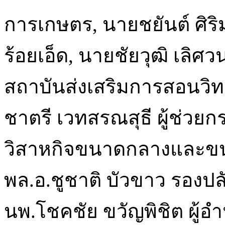
การเกษตร, นายชยันต์ ศิริ
ร้อยเอ็ด, นายชัยวุฒิ เลิศว
สถาบันส่งเสริมการสอนวิ
ชาตรี เวทสรณสุธี ผู้ช่ว
วิสาหกิจขนาดกลางและขน
พล.อ.ชูชาติ บัวขาว รองป
นพ.โชคชัย ขวัญพิชิต ผู้