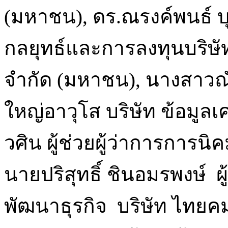
(มหาชน), ดร.ณรงค์พนธ์ 
กลยุทธ์และการลงทุนบริษัท
จำกัด (มหาชน), นางสาวณัฐฐ
ใหญ่อาวุโส บริษัท ข้อมูลเ
วศิน ผู้ช่วยผู้ว่าการการ
นายปริสุทธิ์ ชินอมรพงษ์ 
พัฒนาธุรกิจ บริษัท ไทยค