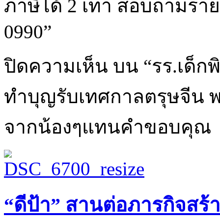
ภาษีได้ 2 เท่า สอบถามรายล
0990”
ปิดความเห็น
บน “รร.เด็ก
ทำบุญรับเทศกาลตรุษจีน 
จากน้องๆแทนคำขอบคุณ
“ดีป้า” สานต่อภารกิจสร้าง