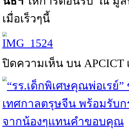
นิธิฯ
ให้การต้อนรับ ณ มูลน
เมื่อเร็วๆนี้
ปิดความเห็น
บน APCICT เ