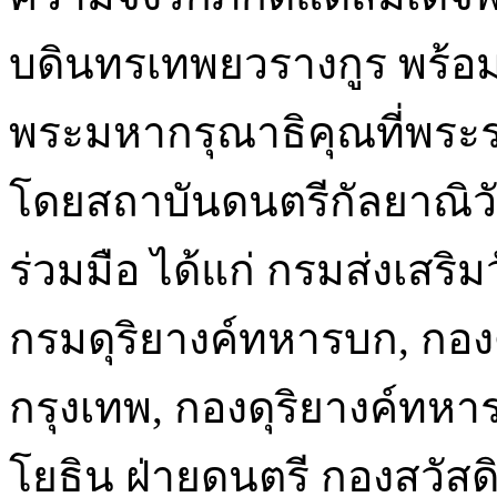
บดินทรเทพยวรางกูร พร้อ
พระมหากรุณาธิคุณที่พร
โดยสถาบันดนตรีกัลยาณิว
ร่วมมือ ได้แก่ กรมส่งเส
กรมดุริยางค์ทหารบก, กองด
กรุงเทพ, กองดุริยางค์ท
โยธิน ฝ่ายดนตรี กองสวัส