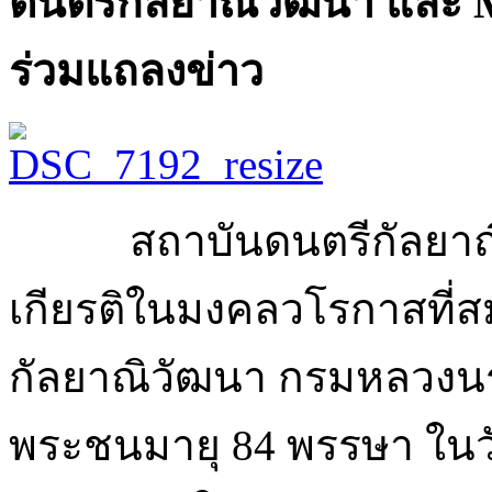
ดนตรีกัลยาณิวัฒนา และ
ร่วมแถลงข่าว
สถาบันดนตรีกัลยาณิว
เกียรติในมงคลวโรกาสที่สม
กัลยาณิวัฒนา กรมหลวงนร
พระชนมายุ 84 พรรษา ในวั