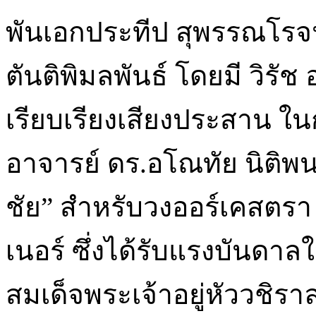
พันเอกประทีป สุพรรณโรจน์
ตันติพิมลพันธ์ โดยมี วิรั
เรียบเรียงเสียงประสาน ในก
อาจารย์ ดร.อโณทัย นิติพน
ชัย” สำหรับวงออร์เคสตรา 
เนอร์ ซึ่งได้รับแรงบันด
สมเด็จพระเจ้าอยู่หัววชิ