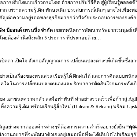
ติบโตแบบก้าวกระโดด ด้วยการปรับวิธีคิด สู่ผู้เรียนรู้ตลอดชีวิต
าก เพราะความรู้เดิม ทักษะเดิม ประสบการณ์เดิมๆ อาจไม่เพียงพอ
ำคัญต่อความอยู่รอดของธุรกิจมากกว่าปัจจัยประกอบการขององค์กร
 บียอนด์ เทรนนิ่ง จำกัด
เผยเทคนิคการพัฒนาทรัพยากรมนุษย์ เพื
่ โดยต้องคำนึงถึงหลัก 5 ประการ ที่ประกอบด้วย…
ดตา เปิดใจ สังเกตุสัญญาณการ เปลี่ยนแปลงต่างๆที่เกิดขึ้นซึ่งอ
งเป็นเรื่องของพรแสวง เรียนรู้ได้ ฝึกฝนได้ และการคิดแบบพนักงาน
นการเปลี่ยนแปลงตนเองและ รักษาการตัดสินใจจนกระทั่งเกิดผลล
อาชนะความกลัว ลงมือทำทันที ทำอย่างรวดเร็วเพื่อก้าวสู่ Agile
ความรู้เดิม พร้อมเรียนรู้สิ่งใหม่ (Unlearn & Relearn) พร้อม Ups
ัญอย่างมากต่อองค์กรต่างๆที่ต้องการความสำเร็จอย่างยั่งยืน
“คุ
ักงานอยากที่จะพัฒนาตัวเองอยู่เสมอเพื่อที่จะได้เติบโตไปพร้อมๆกับ