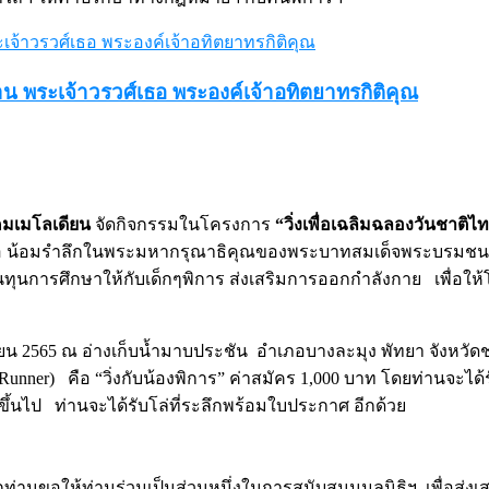
าน พระเจ้าวรวศ์เธอ พระองค์เจ้าอทิตยาทรกิติคุณ
มเมโลเดียน
จัดกิจกรรมในโครงการ
“วิ่งเพื่อเฉลิมฉลองวันชาติไท
พื่อ น้อมรำลึกในพระมหากรุณาธิคุณของพระบาทสมเด็จพระบรมช
เป็นทุนการศึกษาให้กับเด็กๆพิการ ส่งเสริมการออกกำลังกาย เพื่อ
ิกายน 2565 ณ อ่างเก็บน้ำมาบประชัน อำเภอบางละมุง พัทยา จังหวัดช
nner) คือ “วิ่งกับน้องพิการ” ค่าสมัคร 1,000 บาท โดยท่านจะได้รั
ท ขึ้นไป ท่านจะได้รับโล่ที่ระลึกพร้อมใบประกาศ อีกด้วย
พทุกท่านขอให้ท่านร่วมเป็นส่วนหนึ่งในการสนับสนุนมูลนิธิฯ เพื่