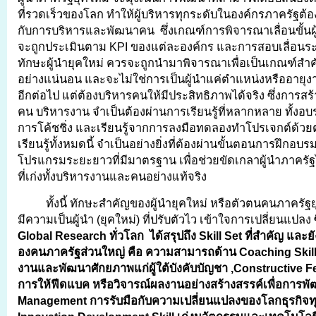
ที่รวดเร็วของโลก ทำให้ผู้บริหารทุกระดับในองค์กรภาครัฐต
กับการบริหารและพัฒนาคน ซึ่งเกณฑ์การพิจารณาเลื่อนขั้นผู
จะถูกประเมินตาม KPI ของแต่ละองค์กร และการสอบเลื่อนระด
ทักษะผู้นำยุคใหม่ ควรจะถูกนำมาพิจารณาเพื่อเป็นเกณฑ์สำคั
อย่างแน่นอน และจะไม่ใช่การเป็นผู้นำแค่ตำแหน่งหรืออายุงา
อีกต่อไป แต่ต้องบริหารคนให้มีประสิทธิภาพได้จริง ซึ่งการ
คน บริหารงาน จำเป็นต้องผ่านการเรียนรู้ที่หลากหลาย ทั้งอบร
การโค้ชชิ่ง และเรียนรู้จากการลงมือทดลองทำโปรเจกต์ด้วยต
เรียนรู้ทั้งหมดนี้ จำเป็นอย่างยิ่งที่ต้องผ่านขั้นตอนการฝึกอ
โปรแกรมระยะยาวที่มีมาตรฐาน เพื่อช่วยขัดเกลาผู้นำภาครัฐไปส
ที่เก่งทั้งบริหารงานและคนอย่างแท้จริง
ทั้งนี้ ทักษะสำคัญของผู้นำยุคใหม่ หรือตัวตนคนภาครัฐย
มีความเป็นผู้นำ (ยุคใหม่) ที่ปรับตัวไว เข้าใจการเปลี่ยนแปลง
Global Research ทั่วโลก ได้สรุปถึง Skill Set ที่สำคัญ และย
องคนภาครัฐส่วนใหญ่ คือ ความสามารถด้าน Coaching Skil
งานและพัฒนาศักยภาพแก่ผู้ใต้บังคับบัญชา ,Constructive F
การให้
ฟีดแบค
หรือวิจารณ์ผลงานอย่างสร้างสรรค์เพื่อการพ
Management การรับมือกับความเปลี่ยนแปลงของโลกธุรกิจทุ