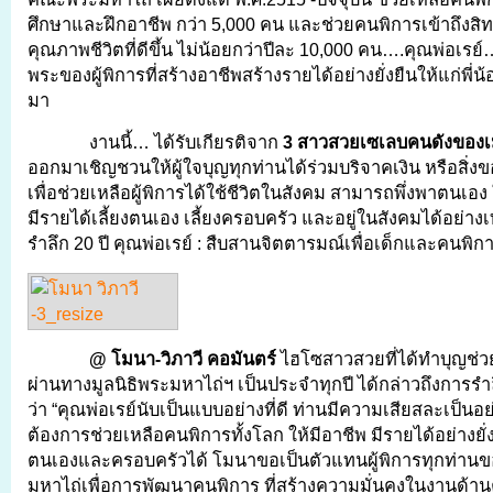
ศึกษาและฝึกอาชีพ กว่า 5,000 คน และช่วยคนพิการเข้าถึงสิทธ
คุณภาพชีวิตที่ดีขึ้น ไม่น้อยกว่าปีละ 10,000 คน….คุณพ่อเรย
พระของผู้พิการที่สร้างอาชีพสร้างรายได้อย่างยั่งยืนให้แก่พี
มา
งานนี้… ได้รับเกียรติจาก
3 สาวสวยเซเลบคนดังของเ
ออกมาเชิญชวนให้ผู้ใจบุญทุกท่านได้ร่วมบริจาคเงิน หรือสิ่ง
เพื่อช่วยเหลือผู้พิการได้ใช้ชีวิตในสังคม สามารถพึ่งพาตนเอง ให
มีรายได้เลี้ยงตนเอง เลี้ยงครอบครัว และอยู่ในสังคมได้อย่าง
รำลึก 20 ปี คุณพ่อเรย์ : สืบสานจิตตารมณ์เพื่อเด็กและคนพิการ
@ โมนา-วิภาวี คอมันตร์
ไฮโซสาวสวยที่ได้ทำบุญช่วยเ
ผ่านทางมูลนิธิพระมหาไถ่ฯ เป็นประจำทุกปี ได้กล่าวถึงการรำล
ว่า “คุณพ่อเรย์นับเป็นแบบอย่างที่ดี ท่านมีความเสียสละเป็น
ต้องการช่วยเหลือคนพิการทั้งโลก ให้มีอาชีพ มีรายได้อย่างยั่งยื
ตนเองและครอบครัวได้ โมนาขอเป็นตัวแทนผู้พิการทุกท่านข
มหาไถ่เพื่อการพัฒนาคนพิการ ที่สร้างความมั่นคงในงานด