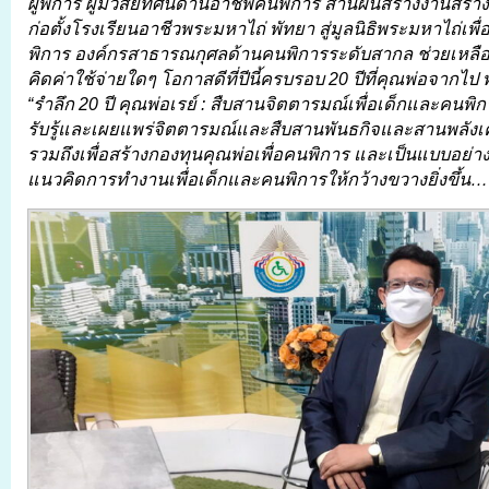
ผู้พิการ ผู้มีวิสัยทัศน์ด้านอาชีพคนพิการ สานฝันสร้างงานสร้างอ
ก่อตั้งโรงเรียนอาชีวพระมหาไถ่ พัทยา สู่มูลนิธิพระมหาไถ่เ
พิการ องค์กรสาธารณกุศลด้านคนพิการระดับสากล ช่วยเหลื
คิดค่าใช้จ่ายใดๆ โอกาสดีที่ปีนี้ครบรอบ 20 ปีที่คุณพ่อจากไป
“รำลึก 20 ปี คุณพ่อเรย์
: สืบสานจิตตารมณ์เพื่อเด็กและคนพิกา
รับรู้และเผยแพร่จิตตารมณ์และสืบสานพันธกิจและสานพลังเค
รวมถึงเพื่อสร้างกองทุนคุณพ่อเพื่อคนพิการ และเป็นแบบอย่าง
แนวคิดการทำงานเพื่อเด็กและคนพิการให้กว้างขวางยิ่งขึ้น…