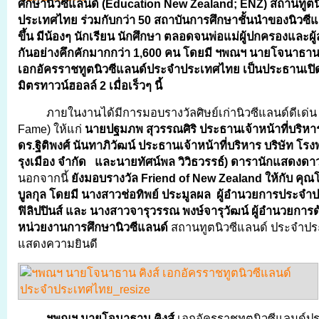
ศึกษานิวซีแลนด์ (Education New Zealand; ENZ) สถานทูตน
ประเทศไทย ร่วมกับกว่า 50 สถาบันการศึกษาชั้นนำของนิวซีแล
ขึ้น มีน้องๆ นักเรียน นักศึกษา ตลอดจนพ่อแม่ผู้ปกครองและผู
กันอย่างคึกคักมากกว่า 1,600 คน โดยมี ฯพณฯ นายโจนาธาน 
เอกอัครราชทูตนิวซีแลนด์ประจำประเทศไทย เป็นประธานเปิ
มิตรทาวน์ฮอลล์ 2 เมื่อเร็วๆ นี้
ภายในงานได้มีการมอบรางวัลศิษย์เก่านิวซีแลนด์ดีเด่น 
Fame) ให้แก่
นายปฐมภพ สุวรรณศิริ ประธานเจ้าหน้าที่บริห
ดร.ฐิติพงศ์ นันทาภิวัฒน์ ประธานเจ้าหน้าที่บริหาร บริษัท โร
รุงเมือง จํากัด และนายทัศน์พล วิวิธวรรธ์) ดารานักแสดงดาว
นอกจากนี้
ยังมอบรางวัล
Friend of New Zealand ให้กับ คุณ
บูลกุล โดยมี นางสาวช่อทิพย์ ประมูลผล ผู้อำนวยการประจ
ฟิลิปปินส์ และ นางสาวจารุวรรณ พงษ์จารุวัฒน์ ผู้อำนวยการ
หน่วยงานการศึกษานิวซีแลนด์
สถานทูตนิวซีแลนด์ ประจำปร
แสดงความยินดี
ฯพณฯ นายโจนาธาน คิงส์
เอกอัครราชทูตนิวซีแลนด์