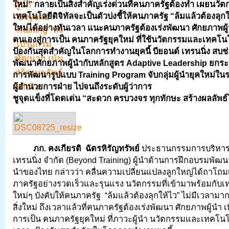
ใหม่” กลายเป็นสิ่งสำคัญเร่งด่วนที่คนภาครัฐต้องทำ เผยนวั
เทคโนโลยีดิจิทัลจะเป็นตัวบ่งชี้ให้คนภาครัฐ
“ล้มแล้วต้องลุกให้
ใหม่ได้อย่างทันเวลา แนะคนภาครัฐต้องเร่งพัฒนา ศักยภาพผู้น
ตนเองสู่การเป็น คนภาครัฐยุคใหม่ ที่ใช้นวัตกรรมและเทคโนโ
ป้องกันสุดสำคัญในโลกการทำงานยุคนี้
บียอนด์ เทรนนิ่ง
สบช
พัฒนาศักยภาพผู้นำกับหลักสูตร
Adaptive Leadership ยกระด
การพัฒนารูปแบบ Training Program จับกลุ่มผู้นำยุคใหม่ใน
ผู้อำนวยการฝ่าย ไปจนถึงระดับผู้ว่าการ
ชูจุดแข็งที่โดดเด่น “สะดวก ครบวงจร ทุกทักษะ สร้างผลลัพธ์ไ
ภก. คงเกียรติ ฉัตรหิรัญทรัพย์
ประธานกรรมการบริหาร บ
เทรนนิ่ง จำกัด (Beyond Training) ผู้นำด้านการฝึกอบรมพัฒ
นำของไทย กล่าวว่า คลื่นความเปลี่ยนแปลงลูกใหญ่ได้ถาโถม
ภาครัฐอย่างรวดเร็วและรุนแรง นวัตกรรมที่เข้ามาพร้อมกับเท
ใหม่ๆ บังคับให้คนภาครัฐ “ล้มแล้วต้องลุกให้ไว” ไม่มีเวลามา
สิ่งใหม่ ถึงเวลาแล้วที่คนภาครัฐต้องเร่งพัฒนา ศักยภาพผู้นำ เพ
การเป็น คนภาครัฐยุคใหม่ ที่ภาวะผู้นำ นวัตกรรมและเทคโนโ