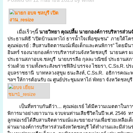
Posted on 12 กันยายน 2023 by writer
เมื่อเร็วๆนี้
นายวิทยา คุณปลื้ม
นายกองค์การบริหารส่วนจั
ประธานพิธี “เปิดบ้านมหาไถ่ ธารน้ำใจเพื่อชุมชน” ภายใต้โคร
คุณพ่อเรย์ : สืบสานจิตตารมณ์เพื่อเด็กและคนพิการ” โดยมีน
อินทร์ รองนายกองค์การบริหารส่วนจังหวัดชลบุรี นายนคร ผล
ประธานสภาอบจ.ชลบุรี นายบรรลือ กุลละวณิชย์ ประธานสภา
ร่วมด้วย รวมทั้งพระสังฆราชฟิลิป บรรจง ไชยรา, C.Ss.R. 
อุบลราชธานี บาทหลวงสุขุม ธนะสิงห์, C.Ss.R. อธิการคณะ
ฯลฯ ให้การต้อนรับ ณ ศูนย์ประชุมมหาไถ่ พัทยา จังหวัดชลบุรี
เป็นที่ทราบกันดีว่า… คุณพ่อเรย์ ได้มีความเมตตาในก
พิการมาอย่างยาวนาน จวบจนท่านเสียชีวิตในปี พ.ศ. 2546 ทร
ลูกพ่อเรย์ได้สืบสานจิตตารมณ์และขยายงานเพื่อช่วยเหลือเด็
ผ่านมาองค์การบริหารส่วนจังหวัดชลบุรี ได้ทำงานและมีส่วนร