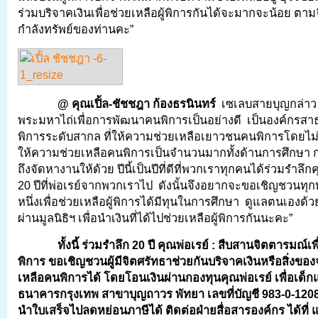
ร่วมบริจาคเงินเพื่อช่วยเหลือผู้พิการกันได้จะมากจะน้อย ตา
กำลังทรัพย์ของท่านคะ”
@ คุณเปิ้ล-ชัชชฎา ก้องธรนินทร์
เซเลบสายบุญกล่าว “เป
พระมหาไถ่เพื่อการพัฒนาคนพิการเป็นอย่างดี เป็นองค์กรส
พิการระดับสากล ที่ให้ความช่วยเหลือเยาวชนคนพิการโดยไม่
ให้ความช่วยเหลือคนพิการเป็นจำนวนมากทั้งด้านการศึกษา 
ถึงจัดหางานให้ด้วย ปีนี้เป็นปีที่ดีที่พวกเราทุกคนได้ร่วมรำลึ
20 ปีที่พ่อเรย์จากพวกเราไป ดังนั้นจึงอยากจะขอเชิญชวนทุก
หนึ่งเพื่อช่วยเหลือผู้พิการได้มีทุนในการศึกษา ดูแลตนเองด้
ผ่านมูลนิธิฯ เพื่อนำเงินที่ได้ไปช่วยเหลือผู้พิการกันนะคะ”
ทั้งนี้
ร่วมรำลึก 20 ปี คุณพ่อ
เรย์
: สืบสานจิตตารมณ์เพ
พิการ ขอเชิญชวนผู้มีจิตศรัทธาช่วยกันบริจาคเงินหรือสิ่งของจ
เหลือคนพิการได้ โดยโอนเงินผ่านกองทุนคุณพ่อเรย์ เพื่อเด็
ธนาคารกรุงเทพ สาขาบุญถาวร พัทยา เลขที่บัญชี
983-0-120
นำใบเสร็จไปลดหย่อนภาษีได้ ติดต่อฝ่ายสื่อสารองค์กร ได้ที่ 