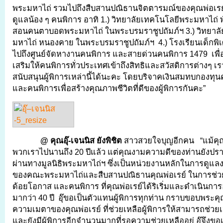
พระมหาไถ่ รวมไปถึงสืบสานปณิธานจิตตารมณ์ของคุณพ่อเรย์ ทั
ดูแลน้อง ๆ คนพิการ อาทิ 1.) วิทยาลัยเทคโนโลยีพระมหาไถ่ พ
สอนคนตาบอดพระมหาไถ่ ในพระบรมราชูปถัมภ์ฯ 3.) วิทยาล
มหาไถ่ หนองคาย ในพระบรมราชูปถัมภ์ฯ 4.) โรงเรียนเด็กพิเ
ไปถึงศูนย์จัดหางานคนพิการ และสายด่วนคนพิการ 1479 เพื่
เสริมให้คนพิการทั่วประเทศเข้าถึงสิทธิและสวัสดิการต่างๆ
สนับสนุนผู้พิการเหล่านี้ได้นะคะ โดยบริจาคเงินสมทบกองทุนคุ
และคนพิการเพื่อสร้างคุณภาพชีวิตที่ดีของผู้พิการกันคะ”
@ คุณอุ๊-เจนนิส ยังพิชิต
สาวสวยใจบุญอีกคน “แม้คุณ
พวกเราไปนานถึง 20 ปีแล้ว แต่คุณงามความดีของท่านยังปรา
ผ่านทางมูลนิธิพระมหาไถ่ฯ ซึ่งเป็นหน่วยงานหลักในการดูแ
ของคณะพระมหาไถ่และสืบสานปณิธานคุณพ่อเรย์ ในการช่วยเ
ด้อยโอกาส และคนพิการ ที่คุณพ่อเรย์ได้ริเริ่มและดำเนินการอ
มากว่า 40 ปี อุ๊ขอเป็นตัวแทนผู้พิการทุกท่าน กราบขอบพระค
ความเมตาของคุณพ่อเรย์ ที่ช่วยเหลือผู้พิการให้สามารถช่วย
และยังมีผู้พิการอีกจำนวนมากที่รอความช่วยเหลืออยู่ อุ๊จึงข