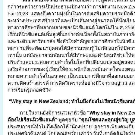
กล่าวระหว่างการเป็นประธานเปิดงานว่า การจัดงาน New Ze
Fair 2023 แสดงถึงความมุ่งมั่นในการส่งเสริมความร่วมมือด
ระหว่างประเทศ สร้างเวทีและเปิดเส้นทางสู่อนาคตให้นักเรี
ทางการศึกษาที่หลากหลายของนิวซีแลนด์ โดยในปี พ.ศ. 2566
เรียนที่นิวซีแลนด์เพิ่มสูงขึ้นอย่างต่อเนื่องทั้งในสถาบันภาษา
และระดับมหาวิทยาลัย ซึ่งหัวใจสำคัญของการศึกษาในนิวซีแ
พยายามที่จะพัฒนาบุคคลให้มีความรอบรู้ ไม่เพียงแต่ให้มีคว
เท่านั้น แต่ยังพยายามพัฒนาให้มีทักษะและค่านิยมที่ช่วยให
ปรับตัวและประสบความสำเร็จในโลกที่เปลี่ยนแปลงอยู่ตลอดเว
เสริมศักยภาพของผู้เรียนให้ตระหนักถึงแรงบันดาลใจของตนเอง
หมายความสำเร็จในอนาคต เป็นระบบการศึกษาที่ออกแบบมาเ
ความคิดสร้างสรรค์ การคิดวิเคราะห์อย่างมีวิจาร ณญาณ และ
การเรียนรู้ตลอดชีวิต
“Why stay in New Zealand; ทำไมถึงต้องไปเรียนนิวซีแลนด
ภายในงานยังมีการเสวนาหัวข้อ
“Why stay in New Ze
ต้องไปเรียนนิวซีแลนด์”
พูดคุยกับ
“คุณโชคและคุณสู่ขวัญ บูล
ประสบการณ์ทำไมถึงเลือกให้ “น้องปราบ” ลูกชายเพียงคนเดียว
ประเทศนิวซีแลนด์ โดยคุณสู่ขวัญ เล่าว่า วันที่เราตัดสินใจว