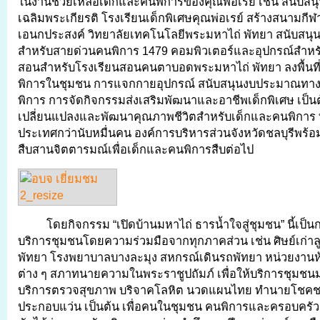
ในงานช่วยเหลือเด็กและคนพิการของคุณพ่อเรย์ เช่น สนับสน
เฉลิมพระเกียรติ โรงเรียนเด็กพิเศษคุณพ่อเรย์ สร้างสนามกี
เอนกประสงค์ วิทยาลัยเทคโนโลยีพระมหาไถ่ พัทยา สนับสนุน
สำหรับสายด่วนคนพิการ 1479 คอมพิวเตอร์และอุปกรณ์สำหร
สอนสำหรับโรงเรียนสอนคนตาบอดพระมหาไถ่ พัทยา ลงพื้นที
พิการในชุมชน การแจกกายอุปกรณ์ สนับสนุนงบประมาณทาง
พิการ การจัดกิจกรรมส่งเสริมพัฒนาและอาชีพเด็กพิเศษ เป็น
เปลี่ยนแปลงและพัฒนาคุณภาพชีวิตสำหรับเด็กและคนพิการ ทั
ประเทศกว่านับหมื่นคน องค์การบริหารส่วนจังหวัดชลบุรีพร้อม
สืบสานจิตตารมณ์เพื่อเด็กและคนพิการสืบต่อไป
โดยกิจกรรม “เปิดบ้านมหาไถ่ ธารน้ำใจสู่ชุมชน” นี้เป็นก
บริการชุมชนโดยความร่วมมือจากทุกภาคส่วน เช่น ศิษย์เก่าลู
พัทยา โรงพยาบาลบางละมุง สหกรณ์เดินรถพัทยา หน่วยงานห้
ต่าง ๆ สภาทนายความในพระราชูปถัมภ์ เพื่อให้บริการชุมชน
บริการตรวจสุขภาพ บริจาคโลหิต นวดแผนไทย ทำนายโชค
ประกอบแว่น เป็นต้น เพื่อคนในชุมชน คนพิการและครอบครัว แ