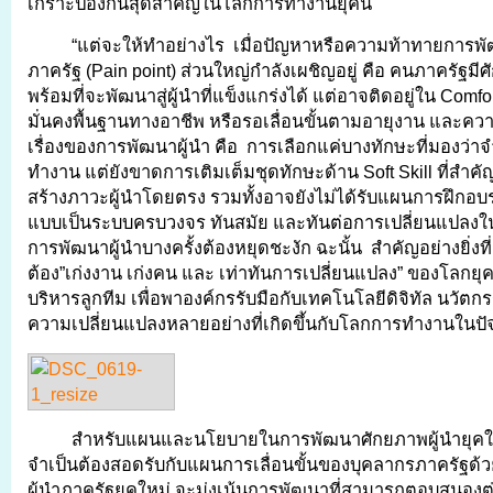
เกราะป้องกันสุดสำคัญในโลกการทำงานยุคนี้
“แต่จะให้ทำอย่างไร เมื่อปัญหาหรือความท้าทายการพัฒ
ภาครัฐ (Pain point) ส่วนใหญ่กำลังเผชิญอยู่ คือ คนภาครัฐมี
พร้อมที่จะพัฒนาสู่ผู้นำที่แข็งแกร่งได้ แต่อาจติดอยู่ใน Comf
มั่นคงพื้นฐานทางอาชีพ หรือรอเลื่อนขั้นตามอายุงาน และคว
เรื่องของการพัฒนาผู้นำ คือ การเลือกแค่บางทักษะที่มองว่าจ
ทำงาน แต่ยังขาดการเติมเต็มชุดทักษะด้าน Soft Skill ที่สำคั
สร้างภาวะผู้นำโดยตรง รวมทั้งอาจยังไม่ได้รับแผนการฝึกอบร
แบบเป็นระบบครบวงจร ทันสมัย และทันต่อการเปลี่ยนแปลง
การพัฒนาผู้นำบางครั้งต้องหยุดชะงัก ฉะนั้น สำคัญอย่างยิ่งท
ต้อง”เก่งงาน เก่งคน และ เท่าทันการเปลี่ยนแปลง” ของโลกย
บริหารลูกทีม เพื่อพาองค์กรรับมือกับเทคโนโลยีดิจิทัล นวัตก
ความเปลี่ยนแปลงหลายอย่างที่เกิดขึ้นกับโลกการทำงานในปัจจุ
สำหรับแผนและนโยบายในการพัฒนาศักยภาพผู้นำยุคให
จำเป็นต้องสอดรับกับแผนการเลื่อนขั้นของบุคลากรภาครัฐด
ผู้นำภาครัฐยุคใหม่ จะมุ่งเน้นการพัฒนาที่สามารถตอบสนองต