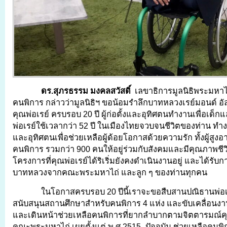
ดร.สุภรธรรม มงคลสวัสดิ์
เลขาธิการมูลนิธิพระมหาไ
คนพิการ กล่าวว่ามูลนิธิฯ ขอน้อมรำลึกบาทหลวงเรย์มอนด์ อั
คุณพ่อเรย์ ครบรอบ 20 ปี ผู้ก่อตั้งและอุทิศตนทำงานเพื่อเด็
พ่อเรย์ใช้เวลากว่า 52 ปี ในเมืองไทยจวบจนชีวิตของท่าน ทำ
และอุทิศตนเพื่อช่วยเหลือผู้ด้อยโอกาสด้วยความรัก ทั้งผู้สูงอ
คนพิการ รวมกว่า 900 คนให้อยู่ร่วมกับสังคมและมีคุณภาพชีวิตท
โครงการที่คุณพ่อเรย์ได้ริเริ่มยังคงดำเนินงานอยู่ และได้รั
บาทหลวงจากคณะพระมหาไถ่ และลูก ๆ ของท่านทุกคน
ในโอกาสครบรอบ 20 ปีนี้เราจะขอสืบสานปณิธานพ่อเ
สนับสนุนสถานศึกษาสำหรับคนพิการ 4 แห่ง และขับเคลื่อนง
และเดินหน้าช่วยเหลือคนพิการที่ยากลำบากตามจิตตารมณ์คุ
คณะพระมหาไถ่ เผยตั้งแต่ พ.ศ.2515 -ปัจจุบัน ช่วยเหลือคนพิ