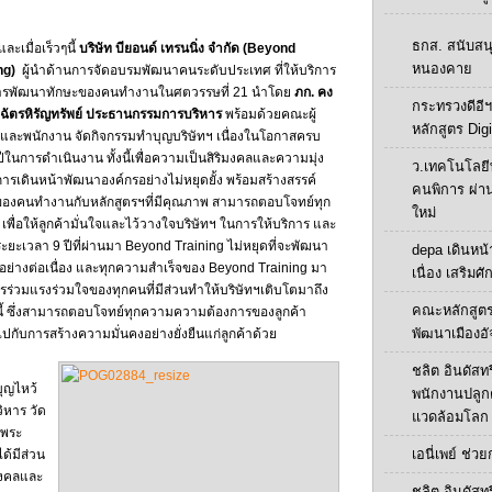
ธกส. สนับสน
และเมื่อเร็วๆนี้
บริษัท บียอนด์ เทรนนิ่ง จำกัด (
Beyond
หนองคาย
ng)
ผู้นำด้านการจัดอบรมพัฒนาคนระดับประเทศ ที่ให้บริการ
ารพัฒนาทักษะของคนทำงานในศตวรรษที่ 21 นำโดย
ภก. คง
กระทรวงดีอีฯ
ิ ฉัตรหิรัญทรัพย์ ประธานกรรมการบริหาร
พร้อมด้วยคณะผู้
หลักสูตร Digi
รและพนักงาน จัดกิจกรรมทำบุญบริษัทฯ เนื่องในโอกาสครบ
ีในการดำเนินงาน ทั้งนี้เพื่อความเป็นสิริมงคลและความมุ่ง
ว.เทคโนโลยี
การเดินหน้าพัฒนาองค์กรอย่างไม่หยุดยั้ง พร้อมสร้างสรรค์
คนพิการ ผ่า
ของคนทำงานกับหลักสูตรฯที่มีคุณภาพ สามารถตอบโจทย์ทุก
ใหม่
 เพื่อให้ลูกค้ามั่นใจและไว้วางใจบริษัทฯ ในการให้บริการ และ
ยะเวลา 9 ปีที่ผ่านมา Beyond Training ไม่หยุดที่จะพัฒนา
depa เดินหน้า
อย่างต่อเนื่อง และทุกความสำเร็จของ Beyond Training มา
เนื่อง เสริมศ
ร่วมแรงร่วมใจของทุกคนที่มีส่วนทำให้บริษัทฯเติบโตมาถึง
คณะหลักสูตร
นี้ ซึ่งสามารถตอบโจทย์ทุกความความต้องการของลูกค้า
พัฒนาเมืองอั
ไปกับการสร้างความมั่นคงอย่างยั่งยืนแก่ลูกค้าด้วย
ชลิต อินดัสทร
ุญไหว้
พนักงานปลูกต้น
ิหาร วัด
แวดล้อมโลก
ดพระ
เอนี่เพย์ ช่ว
ด้มีส่วน
มงคลและ
ชลิต อินดัสทร