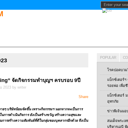
POPULAR
CO
023
โรคปอดบวม” 
ing” จัดกิจกรรมทำบุญฯ ครบรอบ 9ปี
แบ็กซ์เตอร์
รอยพ่อ เพื่อช
 2023 by writer
แบ็กซ์เตอร์
Share
อุทกภัย
ยๆ บริษัทนิยมจัดขึ้น เพราะกิจกรรมฯ นอกจากจะเป็นการ
ข่าวพีเจ้นมอ
าในการดำเนินกิจการ ยังเป็นสร้างขวัญ สร้างความสุขและ
นการสร้างความสัมพันธ์ที่ดีในกลุ่มของบุคลากรอีกด้วย จึงเป็น
สมเด็จพระเท
บริหารเอบี ฟู