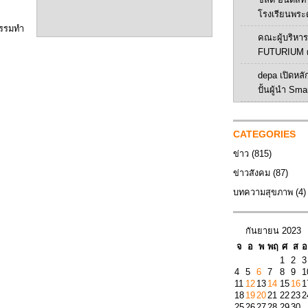
โรงเรียนพระ
กรรมทำ
คณะผู้บริหาร 
FUTURIUM ศ
depa เปิดหลัก
ปั้นผู้นำ Sma
CATEGORIES
ข่าว
(815)
ข่าวสังคม
(87)
บทความสุขภาพ
(4)
กันยายน 2023
จ
อ
พ
พฤ
ศ
ส
อ
1
2
3
4
5
6
7
8
9
1
11
12
13
14
15
16
1
18
19
20
21
22
23
2
25
26
27
28
29
30