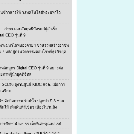
ุนข้าวสารให้ ว.เทคโนโลยีพระมหาไถ่
 – depa มอบสัมฤทธิบัตรแก่ผู้สำเร็จ
tal CEO รุ่นที่ 9
พระมหาไถ่หนองคายฯ ชวนร่วมสร้างอาชีพ
น 7 หลักสูตรนวัตกรรมตอบโจทย์ธุรกิจยุค
หลักสูตร Digital CEO รุ่นที่ 9 อย่างต่อ
ักยภาพผู้นำยุคดิจิทัล
 SCL#6 ดูงานศูนย์ KIDC สจล. เพื่อการ
จฉริยะ
ีฯ จัดกิจกรรม รักษ์น้ำ ปลูกป่า ปี 3 ชวน
ไม้ เพิ่มพื้นที่สีเขียว เนื่องในวันสิ่ง
ยการศึกษาน้องๆ รร.เด็กพิเศษคุณพ่อเรย์
ี สานต่อก่ออาชีพช่าง ปี 5 ให้ 1 ได้ 2