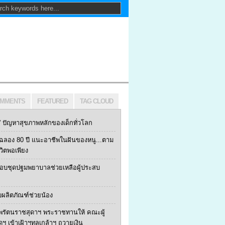
MMENTS
FEATURED
TAG CLOUD
ปัญหาสุขภาพหลักของเด็กทั่วโลก
ฯ ฉลอง 80 ปี แนะอาชีพในฝันของหนู...ตาม
ีวิตพอเพียง
 มอบชุดปฐมพยาบาลช่วยเหลือผู้ประสบ
บผลิตภัณฑ์ช่วยน้อง
พรัตนราชสุดาฯ พระราชทานให้ คณะผู้
้ดฯ เข้าเฝ้าฯทูลเกล้าฯ ถวายเงิน