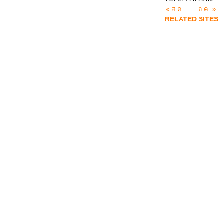
« ส.ค.
ต.ค. »
RELATED SITES