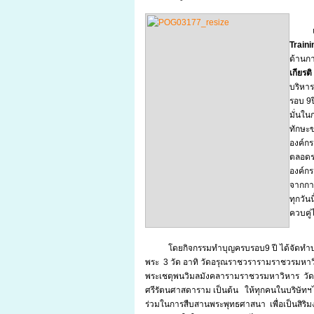
Traini
ด้านก
เกียรต
บริหา
รอบ 9ป
มั่นใน
ทักษะ
องค์กร
ตลอดระ
องค์กร
จากการ
ทุกวัน
ควบคู่
โดยกิจกรรมทำบุญครบรอบ9 ปี ได้จัดทำบ
พระ 3 วัด อาทิ วัดอรุณราชวรารามราชวรมหาว
พระเชตุพนวิมลมังคลารามราชวรมหาวิหาร วั
ศรีรัตนศาสดาราม เป็นต้น ให้ทุกคนในบริษัทฯไ
ร่วมในการสืบสานพระพุทธศาสนา เพื่อเป็นสิริ