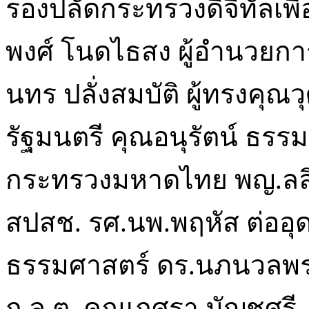
รองปลัดกระทรวงดิจิทัลเพื
พงศ์ โนดไธสง ผู้อำนวยกา
นทร ปลั่งสมบัติ ผู้ทรงคุ
รัฐมนตรี คุณอนุรัตน์ ธรร
กระทรวงมหาดไทย พญ.ลลิ
สปสช. รศ.นพ.พฤหัส ต่ออุ
ธรรมศาสตร์ ดร.นภนวลพรร
ก.ล.ต. คุณเกศรา มัญชุศรี