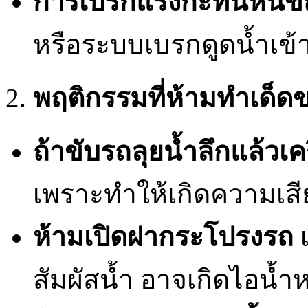
การเบรกแรงกะทันหันข
หรือระบบเบรกดูดน้ำเข้
พฤติกรรมที่ห้ามทำเด็
ถ้าขับรถลุยน้ำลึกแล้วเ
เพราะทำให้เกิดความเส
ห้ามเปิดฝากระโปรงรถ
เ
สัมผัสน้ำ อาจเกิดไอน้