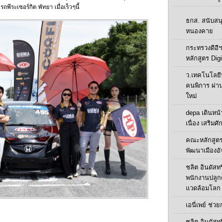
ระเซอร์กิต พัทยา เมื่อเร็วๆนี้
ธกส. สนับสน
หนองคาย
กระทรวงดีอีฯ
หลักสูตร Digi
ว.เทคโนโลยี
คนพิการ ผ่า
ใหม่
depa เดินหน้า
เนื่อง เสริมศ
คณะหลักสูตร
พัฒนาเมืองอั
ชลิต อินดัสทร
พนักงานปลูกต้น
แวดล้อมโลก
เอนี่เพย์ ช่ว
ชลิต อินดัสทร