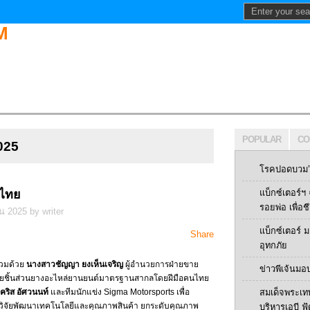
POPULAR
CO
2025
โรคปอดบวม” 
์ไทย
แบ็กซ์เตอร์
รอยพ่อ เพื่อช
น 2025 by writer
แบ็กซ์เตอร์
Share
อุทกภัย
่วมด้วย
นางสาวชัญญา ยงเห็นเจริญ
ผู้อำนวยการฝ่ายขาย
ข่าวพีเจ้นมอ
ำหน่ายชิ้นส่วนยางอะไหล่ยานยนต์มาตรฐานสากลโดยฝีมือคนไทย
คริส อัศวนนท์
และทีมนักแข่ง Sigma Motorsports เพื่อ
สมเด็จพระเท
มวิจัยพัฒนาเทคโนโลยีและคุณภาพสินค้า ยกระดับคุณภาพ
บริหารเอบี ฟู