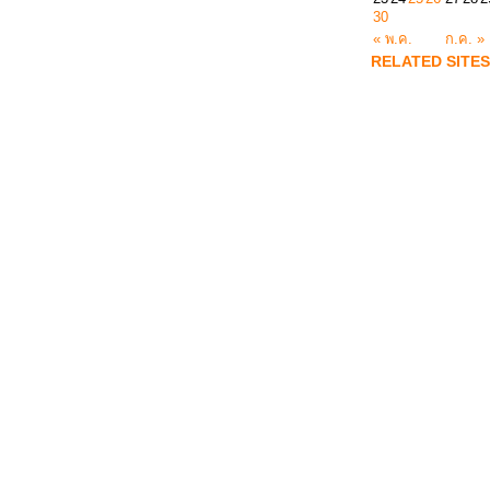
30
« พ.ค.
ก.ค. »
RELATED SITES