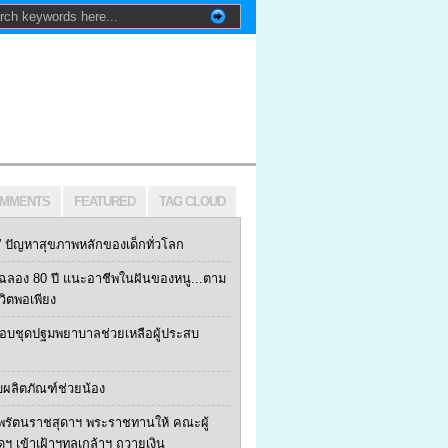
MMENTS
FEATURED
TAG CLOUD
ปัญหาสุขภาพหลักของเด็กทั่วโลก
ฯ ฉลอง 80 ปี แนะอาชีพในฝันของหนู...ตาม
ีวิตพอเพียง
 มอบชุดปฐมพยาบาลช่วยเหลือผู้ประสบ
บผลิตภัณฑ์ช่วยน้อง
พรัตนราชสุดาฯ พระราชทานให้ คณะผู้
้ดฯ เข้าเฝ้าฯทูลเกล้าฯ ถวายเงิน