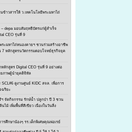
ุนข้าวสารให้ ว.เทคโนโลยีพระมหาไถ่
 – depa มอบสัมฤทธิบัตรแก่ผู้สำเร็จ
tal CEO รุ่นที่ 9
พระมหาไถ่หนองคายฯ ชวนร่วมสร้างอาชีพ
น 7 หลักสูตรนวัตกรรมตอบโจทย์ธุรกิจยุค
หลักสูตร Digital CEO รุ่นที่ 9 อย่างต่อ
ักยภาพผู้นำยุคดิจิทัล
 SCL#6 ดูงานศูนย์ KIDC สจล. เพื่อการ
จฉริยะ
ีฯ จัดกิจกรรม รักษ์น้ำ ปลูกป่า ปี 3 ชวน
ไม้ เพิ่มพื้นที่สีเขียว เนื่องในวันสิ่ง
ยการศึกษาน้องๆ รร.เด็กพิเศษคุณพ่อเรย์
ี สานต่อก่ออาชีพช่าง ปี 5 ให้ 1 ได้ 2