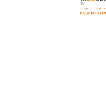
30
« พ.ค.
ก.ค. »
RELATED SITES