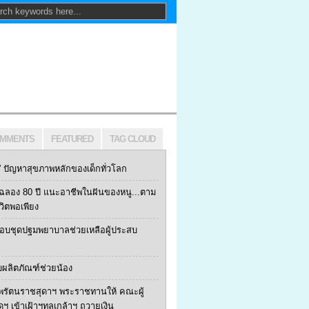
MMENTS
FEATURED
TAG CLOUD
ปัญหาสุขภาพหลักของเด็กทั่วโลก
ฯ ฉลอง 80 ปี แนะอาชีพในฝันของหนู...ตาม
ีวิตพอเพียง
 มอบชุดปฐมพยาบาลช่วยเหลือผู้ประสบ
บผลิตภัณฑ์ช่วยน้อง
พรัตนราชสุดาฯ พระราชทานให้ คณะผู้
้ดฯ เข้าเฝ้าฯทูลเกล้าฯ ถวายเงิน