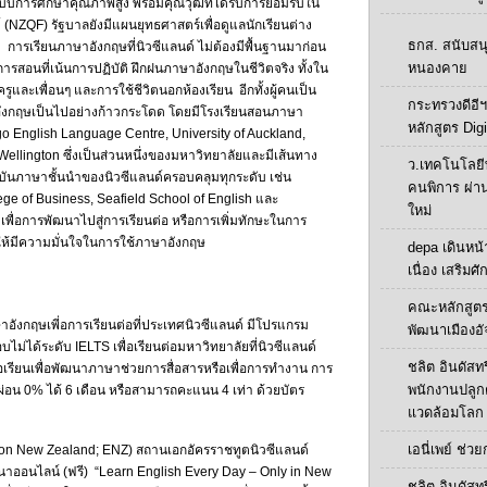
บบการศึกษาคุณภาพสูง พร้อมคุณวุฒิที่ได้รับการยอมรับใน
(NZQF) รัฐบาลยังมีแผนยุทธศาสตร์เพื่อดูแลนักเรียนต่าง
ธกส. สนับสน
 การเรียนภาษาอังกฤษที่นิวซีแลนด์ ไม่ต้องมีพื้นฐานมาก่อน
หนองคาย
การสอนที่เน้นการปฏิบัติ ฝึกฝนภาษาอังกฤษในชีวิตจริง ทั้งใน
รูและเพื่อนๆ และการใช้ชีวิตนอกห้องเรียน อีกทั้งผู้คนเป็น
กระทรวงดีอีฯ
าอังกฤษเป็นไปอย่างก้าวกระโดด โดยมีโรงเรียนสอนภาษา
หลักสูตร Digi
o English Language Centre, University of Auckland,
 Wellington ซึ่งเป็นส่วนหนึ่งของมหาวิทยาลัยและมีเส้นทาง
ว.เทคโนโลยี
าบันภาษาชั้นนำของนิวซีแลนด์ครอบคลุมทุกระดับ เช่น
คนพิการ ผ่า
ge of Business, Seafield School of English และ
ใหม่
เพื่อการพัฒนาไปสู่การเรียนต่อ หรือการเพิ่มทักษะในการ
่อให้มีความมั่นใจในการใช้ภาษาอังกฤษ
depa เดินหน้า
เนื่อง เสริมศ
คณะหลักสูตร
อังกฤษเพี่อการเรียนต่อที่ประเทศนิวซีแลนด์ มีโปรแกรม
พัฒนาเมืองอั
ม่ได้ระดับ IELTS เพื่อเรียนต่อมหาวิทยาลัยที่นิวซีแลนด์
ชลิต อินดัสทร
เรียนเพื่อพัฒนาภาษาช่วยการสื่อสารหรือเพื่อการทำงาน การ
พนักงานปลูกต้น
ผ่อน 0% ได้ 6 เดือน หรือสามารถคะแนน 4 เท่า ด้วยบัตร
แวดล้อมโลก
เอนี่เพย์ ช่ว
ion New Zealand; ENZ) สถานเอกอัครราชทูตนิวซีแลนด์
าออนไลน์ (ฟรี) “Learn English Every Day – Only in New
ชลิต อินดัสทร