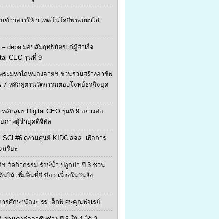
ุนข้าวสารให้ ว.เทคโนโลยีพระมหาไถ่
 – depa มอบสัมฤทธิบัตรแก่ผู้สำเร็จ
tal CEO รุ่นที่ 9
พระมหาไถ่หนองคายฯ ชวนร่วมสร้างอาชีพ
น 7 หลักสูตรนวัตกรรมตอบโจทย์ธุรกิจยุค
หลักสูตร Digital CEO รุ่นที่ 9 อย่างต่อ
ักยภาพผู้นำยุคดิจิทัล
 SCL#6 ดูงานศูนย์ KIDC สจล. เพื่อการ
จฉริยะ
ีฯ จัดกิจกรรม รักษ์น้ำ ปลูกป่า ปี 3 ชวน
ไม้ เพิ่มพื้นที่สีเขียว เนื่องในวันสิ่ง
ยการศึกษาน้องๆ รร.เด็กพิเศษคุณพ่อเรย์
ี สานต่อก่ออาชีพช่าง ปี 5 ให้ 1 ได้ 2