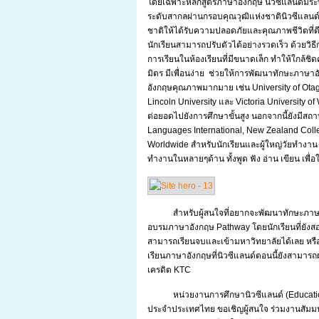
โดยเฉพาะหลักสูตรภาษาอังกฤษ นิวซีแลนด์มีระ
ระดับสากลผ่านกรอบคุณวุฒิแห่งชาตินิวซีแลนด์ 
ชาติให้ได้รับความปลอดภัยและคุณภาพชีวิตที่ดี
นักเรียนสามารถปรับตัวได้อย่างรวดเร็ว ด้วยวิธี
การเรียนในห้องเรียนที่มีขนาดเล็ก ทำให้ใกล้ชิดค
มิตร มีเพื่อนง่าย ช่วยให้การพัฒนาทักษะภาษ
อังกฤษคุณภาพมากมาย เช่น University of Otag
Lincoln University และ Victoria University of
ต่อยอดไปยังการศึกษาขั้นสูง นอกจากนี้ยังมีสถ
Languages International, New Zealand Colle
Worldwide สำหรับนักเรียนและผู้ใหญ่วัยทำงาน 
ทำงานในหลายๆด้าน ทั้งพูด ฟัง อ่าน เขียน เพื
สำหรับผู้สนใจที่อยากจะพัฒนาทักษะภาษา
อบรมภาษาอังกฤษ Pathway โดยนักเรียนที่ยังสอบไ
สามารถเรียนจบและเข้ามหาวิทยาลัยได้เลย หรือ
เรียนภาษาอังกฤษที่นิวซีแลนด์ตอนนี้ยังสามารถ
เครดิต KTC
หน่วยงานการศึกษานิวซีแลนด์ (Educat
ประจำประเทศไทย ขอเชิญผู้สนใจ ร่วมงานสัมมน