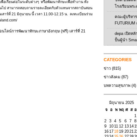
่อเรียนต่อในระดับต่างๆ หรือพัฒนาทักษะเพื่อทำงาน ทั้ง
โรงเรียนพระ
าห์ขึ้นไป สามารถสอบถามรายละเอียดกับตัวแทนจากสถาบันสอน
ร์ที่ 21 มิถุนายน นี้ เวลา 11.00-12.15 น. ลงทะเบียนร่วม
คณะผู้บริหาร 
ealand.com/
FUTURIUM ศ
ไลน์การพัฒนาทักษะภาษาอังกฤษ (ฟรี) เสาร์ที่ 21
depa เปิดหลัก
ปั้นผู้นำ Sma
CATEGORIES
ข่าว
(815)
ข่าวสังคม
(87)
บทความสุขภาพ
(4)
มิถุนายน 2025
จ
อ
พ
พฤ
ศ
ส
อ
1
2
3
4
5
6
7
8
9
10
11
12
13
14
1
16
17
18
19
20
21
2
23
24
25
26
27
28
2