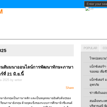
POPULAR
CO
2025
โรคปอดบวม” 
งานสัมมนาออนไลน์การพัฒนาทักษะภาษา
แบ็กซ์เตอร์
รอยพ่อ เพื่อช
ที่ 21 มิ.ย.นี้
แบ็กซ์เตอร์
น 2025 by writer
อุทกภัย
Share
ข่าวพีเจ้นมอ
ใช้ภาษาอังกฤษเป็นภาษาหลัก และเป็นหมุดหมายอันดับต้นๆของ
สมเด็จพระเท
มไปเรียนภาษาอังกฤษ ด้วยจุดแข็งของระบบการศึกษานิวซีแลนด์
บริหารเอบี ฟู