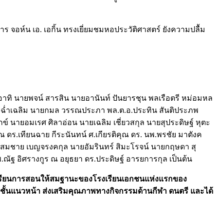
 จอห์น เอ. เอกิ้น ทรงเยี่ยมชมหอประวัติศาสตร์ ยังความปลื้ม
าทิ นายพจน์ สารสิน นายอานันท์ ปันยารชุน พลเรือตรี หม่อมหล
รวัต ฉ่ำเฉลิม นายกมล วรรณประภา พล.ต.อ.ประทิน สันติประภพ
มกข์ นายอมเรศ ศิลาอ่อน นายเฉลิม เชี่ยวสกุล นายสุประดิษฐ์ หุตะ
คุณ ดร.เทียนฉาย กีระนันทน์ ศ.เกียรติคุณ ดร. นพ.พรชัย มาตังค
-นายสมชาย เบญจรงคกุล นายอัมรินทร์ สิมะโรจน์ นายกฤษดา สุ
ณัฐ อิศรางกูร ณ อยุธยา ดร.ประดิษฐ์ อารยการกุล เป็นต้น
การเรียนการสอนให้สมฐานะของโรงเรียนเอกชนแห่งแรกของ
้นแนวหน้า ส่งเสริมคุณภาพทางกิจกรรมด้านกีฬา ดนตรี และได้