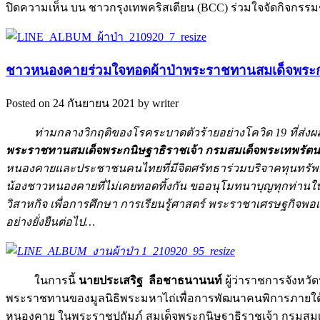
ปิดความเห็น
บน ชาวกรุงเทพคริสเตียน (BCC) ร่วมใจจัดกิจกรร
ชาวหนองคายร่วมใจทอดผ้าป่าพระราชทานสมเด็จพระกนิษ
Posted on 24 กันยายน 2021 by writer
ท่ามกลางวิกฤติของโรคระบาดตัวร้ายอย่างโควิด 19 ที่ส่งผลกระ
พระราชทานสมเด็จพระกนิษฐาธิราชเจ้า กรมสมเด็จพระเทพรัตนรา
หนองคายและประชาชนคนไทยที่มีจิตศรัทธาร่วมบริจาคทุนทรัพย์กว่า
น้องชาวหนองคายที่ไม่เคยทอดทิ้งกัน ขออนุโมทนาบุญทุกท่านในกา
วิสาหกิจ เพื่อการศึกษา การเรียนรู้ศาสตร์ พระราชาเศรษฐกิจพอเ
อย่างยั่งยืนต่อไป…
ในการนี้
นายประเสริฐ ลือชาธนานนท์
ผู้ว่าราชการจังหวั
พระราชทานของมูลนิธิพระมหาไถ่เพื่อการพัฒนาคนพิการภายใต้โ
หนองคาย ในพระราชูปถัมภ์ สมเด็จพระกนิษฐาธิราชเจ้า กรมสมเด็จพ