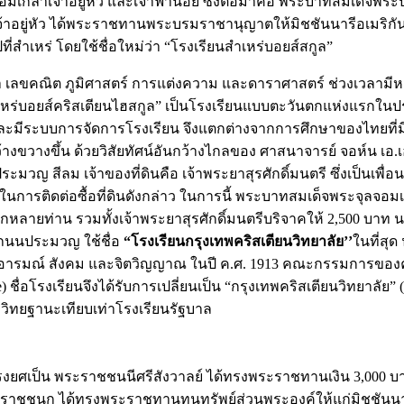
มเกล้าเจ้าอยู่หัว และเจ้าฟ้าน้อย ซึ่งต่อมาคือ พระบาทสมเด็จพระป
อยู่หัว ได้พระราชทานพระบรมราชานุญาตให้มิชชันนารีอเมริกันที่กุ
ปที่สำเหร่ โดยใช้ชื่อใหม่ว่า “โรงเรียนสำเหร่บอยส์สกูล”
า เลขคณิต ภูมิศาสตร์ การแต่งความ และดาราศาสตร์ ช่วงเวลามี
ยนสำเหร่บอยส์คริสเตียนไฮสกูล” เป็นโรงเรียนแบบตะวันตกแห่งแรกใ
ะมีระบบการจัดการโรงเรียน จึงแตกต่างจากการศึกษาของไทยที่มีอยู่
ว้างขวางขึ้น ด้วยวิสัยทัศน์อันกว้างไกลของ ศาสนาจารย์ จอห์น เอ
มวญ สีลม เจ้าของที่ดินคือ เจ้าพระยาสุรศักดิ์มนตรี ซึ่งเป็นเพื
การติดต่อซื้อที่ดินดังกล่าว ในการนี้ พระบาทสมเด็จพระจุลจอมเกล
กหลายท่าน รวมทั้งเจ้าพระยาสุรศักดิ์มนตรีบริจาคให้ 2,500 บาท น
ี่ถนนประมวญ ใช้ชื่อ
“โรงเรียนกรุงเทพคริสเตียนวิทยาลัย
’’
ในที่สุ
า อารมณ์ สังคม และจิตวิญญาณ ในปี ค.ศ. 1913 คณะกรรมการของคณะ
) ชื่อโรงเรียนจึงได้รับการเปลี่ยนเป็น “กรุงเทพคริสเตียนวิทยาลัย”
วิทยฐานะเทียบเท่าโรงเรียนรัฐบาล
รงยศเป็น พระราชชนนีศรีสังวาลย์ ได้ทรงพระราชทานเงิน 3,000 บา
รมราชชนก ได้ทรงพระราชทานทุนทรัพย์ส่วนพระองค์ให้แก่มิชชัน