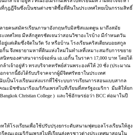
ิ่นเกล้าเจ้าอยู่หัว คณะอเมริกันเพรสไบทีเรียนมีความตั้งใจจะหา
ฎฎีจีนซึ่งเป็นชนต่างชาติซื้อที่ดินในประเทศไทยเป็นกรรมสิทธิ์
หลายคนสมัครเรียนภาษาอังกฤษกับมิสซิสแมตตูน มาถึงสมัย
นประเทศไทย มีหลักสูตรชัดเจนว่าสอนวิชาอะไรบ้าง มีกำหนดวัน
แต่เดิมซึ่งจัดในวัด วัง หรือบ้าน โรงเรียนคริสเตียนบอยสกูล
.เอกิ้น จึงพยายามหาที่ดินแห่งใหม่ในทำเลที่เหมาะสมกับการขยาย
่อนสนิทของศาสนาจารย์จอห์น เอ.เอกิ้น ในราคา 17,000 บาท โดยได้
้าเจ้าอยู่หัว ทรงบริจาคทรัพย์ส่วนพระองค์ให้ 20 ชั่ง (ประมาณ
อกจากนี้ยังได้รับบริจาคจากผู้มีจิตศรัทธาในประเทศ
ด นับเป็นโรงเรียนแห่งแรกที่ใช้ระบบการเรียนการสอนแบบสากล
มิชชันนารีอเมริกันเพรสไบทีเรียนที่สหรัฐอเมริกา มีมติให้ยก
 (Bangkok Christian College ) และใช้อักษรย่อว่า BCC ต่อมาในปี
ทให้โรงเรียนเพื่อใช้ปรับปรุงยกระดับสนามฟุตบอลโรงเรียนให้สูง
นารีคณะอเมริกันเพรสไบทีเรียนส่งครูชาวต่างประเทศมาสอนใน