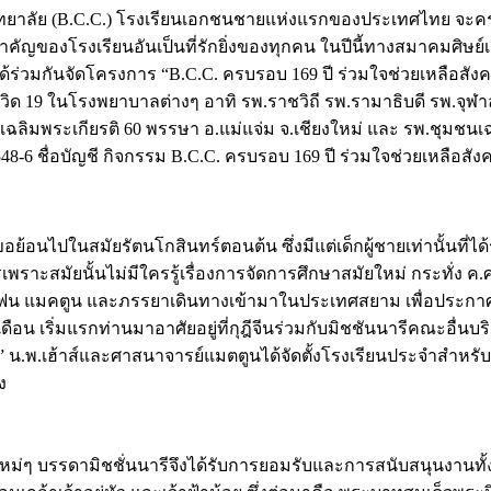
ยนวิทยาลัย (B.C.C.) โรงเรียนเอกชนชายแห่งแรกของประเทศไทย จะคร
นสำคัญของโรงเรียนอันเป็นที่รักยิ่งของทุกคน ในปีนี้ทางสมาคมศิษย
้ร่วมกันจัดโครงการ “B.C.C. ครบรอบ 169 ปี ร่วมใจช่วยเหลือสังคม
ิด 19 ในโรงพยาบาลต่างๆ อาทิ รพ.ราชวิถี รพ.รามาธิบดี รพ.จุฬา
เฉลิมพระเกียรติ 60 พรรษา อ.แม่แจ่ม จ.เชียงใหม่ และ รพ.ชุมชนเ
55548-6 ชื่อบัญชี กิจกรรม B.C.C. ครบรอบ 169 ปี ร่วมใจช่วยเหลือสั
อนไปในสมัยรัตนโกสินทร์ตอนต้น ซึ่งมีแต่เด็กผู้ชายเท่านั้นที่ได้รั
รเพราะสมัยนั้นไม่มีใครรู้เรื่องการจัดการศึกษาสมัยใหม่ กระทั่ง 
ตีเฟน แมคตูน และภรรยาเดินทางเข้ามาในประเทศสยาม เพื่อประกา
อน เริ่มแรกท่านมาอาศัยอยู่ที่กุฎีจีนร่วมกับมิชชันนารีคณะอื่
น” น.พ.เฮ้าส์และศาสนาจารย์แมตตูนได้จัดตั้งโรงเรียนประจำสำหรับเ
ง
ๆ บรรดามิชชั่นนารีจึงได้รับการยอมรับและการสนับสนุนงานทั้