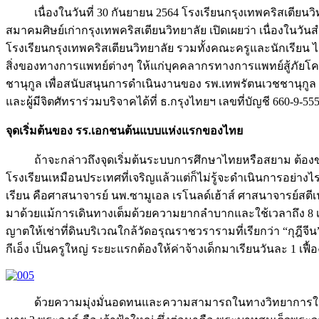
เนื่องในวันที่ 30 กันยายน 2564 โรงเรียนกรุงเทพคริสเตี
สมาคมศิษย์เก่ากรุงเทพคริสเตียนวิทยาลัย เปิดเผยว่า เนื่องในวั
โรงเรียนกรุงเทพคริสเตียนวิทยาลัย รวมทั้งคณะครูและนักเรียน ได
สิ่งของทางการแพทย์ต่างๆ ให้แก่บุคคลากรทางการแพทย์สู้ภัยโคว
ชานุกูล เพื่อสนับสนุนการดำเนินงานของ รพ.เทพรัตนเวชชานุกูล 
และผู้มีจิตศัทราร่วมบริจาคได้ที่ ธ.กรุงไทยฯ เลขที่บัญชี 660-9-
จุดเริ่มต้นของ รร
.เอกชนต้นแบบแห่งแรกของไทย
ถ้าจะกล่าวถึงจุดเริ่มต้นระบบการศึกษาไทยหรือสยาม ต้องขอย้
โรงเรียนเหมือนประเทศที่เจริญแล้วแต่ก็ไม่รู้จะดำเนินการอย่างไ
เรียน คือศาสนาจารย์ นพ.ซามูเอล เรโนลด์เฮ้าส์ ศาสนาจารย์ส
มาด้วยแม้การเดินทางเต็มด้วยความยากลำบากและใช้เวลาถึง 8 เดื
ญาตให้เช่าที่ดินบริเวณใกล้วัดอรุณราชวรารามที่เรียกว่า “กุฎีจี
กีเอ็ง เป็นครูใหญ่ ระยะแรกต้องให้ค่าจ้างเด็กมาเรียนวันละ 1 เฟื้อ
ด้วยความมุ่งมั่นอดทนและความสามารถในทางวิทยาการใหม่