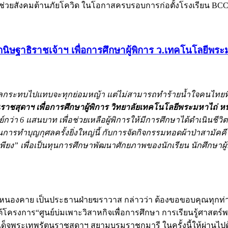
มช่วยสังคมต้านภัยโควิด ในโอกาสครบรอบการก่อตั้งโรงเรียน BC
ฐาธิราชเจ้าฯ เพื่อการศึกษาผู้พิการ ว.เทคโนโลยีพระ
ทบไปแทบจะทุกย่อมหญ้า แต่ไม่สามารถทำร้ายน้ำใจคนไทยที่มีต่อก
ชสุดาฯ เพื่อการศึกษาผู้พิการ วิทยาลัยเทคโนโลยีพระมหาไถ่ 
 6 แสนบาท เพื่อช่วยเหลือผู้พิการให้มีการศึกษาได้ดำเนินชีวิตต
รทำบุญกุศลครั้งยิ่งใหญ่นี้ กับการจัดกิจกรรมทอดผ้าป่าสามัคคี 
พียง” เพื่อเป็นทุนการศึกษาพัฒนาศักยภาพของนักเรียน นักศึกษาผู
ดหนองคาย เป็นประธานฝ่ายฆราวาส กล่าวว่า ต้องขอขอบคุณทุกท่านท
ครงการ“ศูนย์บ่มเพาะวิสาหกิจเพื่อการศึกษา การเรียนรู้ศาสตร
ระเทพรัตนราชสุดาฯ สยามบรมราชกุมารี ในครั้งนี้ให้ผ่านไปด้วยดี 