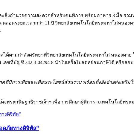
สิ่งอำนวยความสะดวกสำหรับคนพิการ พร้อมอาหาร 3 มื้อ รวมทั้งอุ
 60 คน ตลอดระยะเวลากว่า 11 ปี วิทยาลัยเทคโนโลยีพระมหาไถ่หน
น
จาคได้ตามกำลังศรัทธาที่วิทยาลัยเทคโนโลยีพระมหาไถ่ หนองคาย ใน
ที่บัญชี 342-3-04294-8 นำใบเสร็จไปลดหย่อนภาษีได้ หรือสอบถาม
่มีการเสียสละเพื่อประโยชน์ส่วนรวม พร้อมทั้งยังช่วยส่งเสริม
พระกนิษฐาธิราชเจ้าฯ เพื่อการศึกษาผู้พิการ ว.เทคโนโลยีพระ
ภัยทางดิจิทัล”