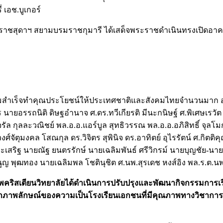
 เอช.บูเกอร์
นราชสุดาฯ สยามบรมราชกุมารี ได้เสด็จพระราชดำเนินทรงเปิดอาคาร
บความสำเร็จทำคุณประโยชน์ให้ประเทศชาติและสังคมไทยจำนวนมาก อ
ร นายอรรถนิติ ดิษฐอำนาจ ศ.ดร.ทวีเกียรติ มีนะกนิษฐ์ ศ.พิเศษเ
จรัล กุลละวณิชย์ พล.อ.อ.แอร์บูล สุทธิวรรณ พล.อ.อ.อภิสิทธิ์ จุลโ
์จัตุมงคล โสณกุล ดร.วิจิตร สุพินิจ ดร.อาทิตย์ อุไรรัตน์ ศ.กิตติ
ู่ประเสริฐ นายณัฐ ยนตรรักษ์ นายเฉลิมพันธ์ ศรีวิกรม์ นายบุญชัย
 พุฒทอง นายเฉลิมพล โชตินุชิต ศ.นพ.สุรเดช หงส์อิง พล.ร.ต.นพ.
ุงเทพคริสเตียนวิทยาลัยได้ดำเนินการปรับปรุงและพัฒนากิจกรรม
ภาพลักษณ์ของความเป็นโรงเรียนเอกชนที่มีคุณภาพทางวิชาการชั