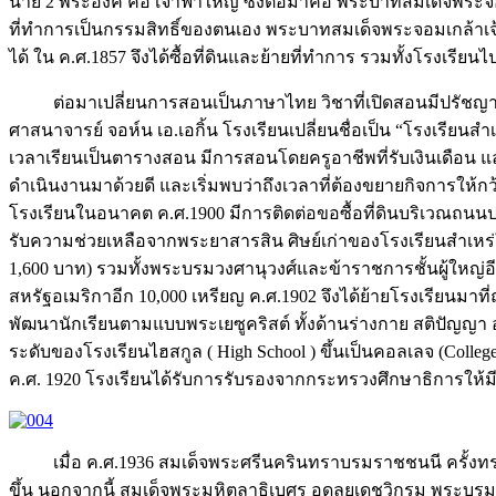
นาย 2 พระองค์ คือ เจ้าฟ้าใหญ่ ซึ่งต่อมาคือ พระบาทสมเด็จพระจอ
ที่ทำการเป็นกรรมสิทธิ์ของตนเอง พระบาทสมเด็จพระจอมเกล้าเจ้า
ได้ ใน ค.ศ.1857 จึงได้ซื้อที่ดินและย้ายที่ทำการ รวมทั้งโรงเรียนไ
ต่อมาเปลี่ยนการสอนเป็นภาษาไทย วิชาที่เปิดสอนมีปรัชญ
ศาสนาจารย์ จอห์น เอ.เอกิ้น โรงเรียนเปลี่ยนชื่อเป็น “โรงเรี
เวลาเรียนเป็นตารางสอน มีการสอนโดยครูอาชีพที่รับเงินเดือน แล
ดำเนินงานมาด้วยดี และเริ่มพบว่าถึงเวลาที่ต้องขยายกิจการให้ก
โรงเรียนในอนาคต ค.ศ.1900 มีการติดต่อขอซื้อที่ดินบริเวณถนนประ
รับความช่วยเหลือจากพระยาสารสิน ศิษย์เก่าของโรงเรียนสำเหร่ใน
1,600 บาท) รวมทั้งพระบรมวงศานุวงศ์และข้าราชการชั้นผู้ใหญ่อี
สหรัฐอเมริกาอีก 10,000 เหรียญ ค.ศ.1902 จึงได้ย้ายโรงเรียนมาท
พัฒนานักเรียนตามแบบพระเยซูคริสต์ ทั้งด้านร่างกาย สติปัญญ
ระดับของโรงเรียนไฮสกูล ( High School ) ขึ้นเป็นคอลเลจ (College
ค.ศ. 1920 โรงเรียนได้รับการรับรองจากกระทรวงศึกษาธิการให้มี
เมื่อ ค.ศ.1936 สมเด็จพระศรีนครินทราบรมราชชนนี ครั้งท
ขึ้น นอกจากนี้ สมเด็จพระมหิตลาธิเบศร อดุลยเดชวิกรม พระบ