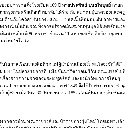
บรอบการก่อตั้งโรงเรียน 169 ปี
นายประพันธ์ ปุษยไพบูลย์
นายก
์เก่ากรุงเทพคริสเตียนวิทยาลัย ได้ร่วมกับ สมาคมผู้ปกครองและครู
 ต้านภัยโควิด” ในช่วง 30 กย. – 4 ธค.นี้ เพื่อมอบเงิน อาหารและ
ลงกรณ์ เป็นต้น รวมทั้งการบริจาคเงินสมทบทุนมูลนิธิเทพรัตนเวช
ฉลิมพระเกียรติ 80 พรรษา จำนวน 11 แห่ง ขอเชิญศิษย์เก่าทุกคน
งคมต้านภัยโควิด
บโอกาสเรียนหนังสือที่วัด แม้ผู้นำบ้านเมืองเริ่มสนใจจะจัดให้มี
ค.ศ. 1847 ในปลายรัชการที่ 3 มิชชันนารีชาวอเมริกัน คณะเพรสไบที
ศเรื่องราวความรักของพระเยซูคริสต์ และยังนำวิทยาการใหม่ๆ
นบริเวณปากคลองบางหลวง ต่อมา ค.ศ.1849 จึงได้รับพระบรมราชานุ
ด็กผู้ชาย เมื่อวันที่ 30 กันยายน ค.ศ.1852 สอนเป็นภาษาจีน ซินแส
งจากชาวบ้าน พระราชวงศ์และข้าราชการรุ่นใหม่ โดยเฉพาะเจ้า