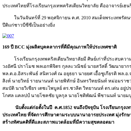
ประเทศไทยที่โรงเรียนกรุงเทพคริสเตียนวิทยาลัย คืออาจารย์เฮนรี่
ในวันจันทร์ที่ 29 พฤศจิกายน ค.ศ. 2010 สมเด็จพระเทพรัต
ปีติแก่ชาวบีซีซีเป็นอย่างยิ่ง
169 ปี BCC มุ่งผลิตบุคคลากรที่ดีมีคุณภาพให้ประเทศชาติ
โรงเรียนกรุงเทพคริสเตียนวิทยาลัยมี ศิษย์เก่าที่ประส
วงอัศนี ปราโมช พลเอกพิจิตร กุลละวณิชย์ นายสวัสดิ์ วัฒนายาก
พล.ต.อ.อิสระพันธ์ สนิทวงศ์ ณ อยุธยา นายยศ เอื้อชูเกียรติ พล.อ.
สิงห์ นายวิทย์ รายนานนท์ นายพิทักษ์ อินทรวิทยนันท์ หม่อมราชวงศ
สมบัติ นายวิเชียร เตชะไพบูลย์ ดร.ชวลิต วิทยานนท์ ดร.เด่น อย
โกศล แคลปป์ นายโชคชัย บูลกุล นายโชติพัฒน์ พีชานนท์ นายมนูญ
นับตั้งแต่ก่อตั้งในปี ค.ศ.1852 จนถึงปัจจุบัน โรงเรียนกร
ประเทศไทย ที่จัดการศึกษาตามระบบนานาอารยประเทศ มุ่งรักษา
สร้างทัศนคติที่ดีและสภาพแวดล้อมที่มีความสุขตลอดมา