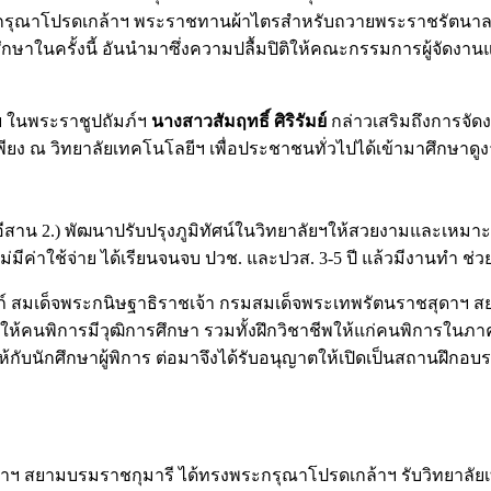
กรุณาโปรดเกล้าฯ พระราชทานผ้าไตรสำหรับถวายพระราชรัตนาลง
รศึกษาในครั้งนี้ อันนำมาซึ่งความปลื้มปิติให้คณะกรรมการผู้จั
ย ในพระราชูปถัมภ์ฯ
นางสาวสัมฤทธิ์ ศิริรัมย์
กล่าวเสริมถึงการจัดงา
ียง ณ วิทยาลัยเทคโนโลยีฯ เพื่อประชาชนทั่วไปได้เข้ามาศึกษาดูง
2.) พัฒนาปรับปรุงภูมิทัศน์ในวิทยาลัยฯให้สวยงามและเหมาะสมกับ
ม่มีค่าใช้จ่าย ได้เรียนจนจบ ปวช. และปวส. 3-5 ปี แล้วมีงานทำ ช่
์ สมเด็จพระกนิษฐาธิราชเจ้า กรมสมเด็จพระเทพรัตนราชสุดาฯ 
ให้คนพิการมีวุฒิการศึกษา รวมทั้งฝึกวิชาชีพให้แก่คนพิการในภ
บรมให้กับนักศึกษาผู้พิการ ต่อมาจึงได้รับอนุญาตให้เปิดเป็นสถาน
าฯ สยามบรมราชกุมารี ได้ทรงพระกรุณาโปรดเกล้าฯ รับวิทยาลัย