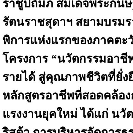
ราชูปถัมภ์ สมเด็จพระกนิ
รัตนราชสุดาฯ สยามบรมรา
พิการแห่งแรกของภาคตะวั
โครงการ “นวัตกรรมอาชีพเ
รายได้ สู่คุณภาพชีวิตที่ยั
หลักสูตรอาชีพที่สอดคล้
แรงงานยุคใหม่ ได้แก่ นวั
ริสต้า การบริหารจัดการธุรก