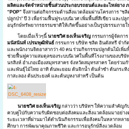
ผลิตและจัดจำหน่ายชิ้นส่วนประกอบรถยนต์และอะไหล่ยาง ภ
“
POP”
จึงสานต่อกิจกรรมด้านสิ่งแวดล้อมผ่านโครงการ “ชลิต อ
ปลูกป่า” ปี 3 เพื่อร่วมฟื้นฟูระบบนิเวศ เพิ่มพื้นที่สีเขียว และ
อนุรักษ์ทรัพยากรธรรมชาติให้เกิดขึ้นอย่างเป็นรูปธรรมภาย
โดยเมื่อเร็วๆนี้
นายชวิศ ยงเห็นเจริญ
กรรมการผู้จัดการ
มนัสนันท์ เปรมพุฒิพันธ์
กรรมการ บริษัท ชลิต อินดัสทรี จำกั
และพนักงานจิตอาสากว่า 40 คน ร่วมกิจกรรมปลูกต้นไม้เพิ่มพื้
ช่วยฟื้นฟูความสมดุลของระบบนิเวศในพื้นที่โรงงานของบริษั
นรสิงห์ อำเภอเมืองสมุทรสาคร จังหวัดสมุทรสาคร โดยร่วมกั
และพันธุ์ไม้ไทย อาทิ ต้นพะยอม ต้นจิกน้ำ ต้นล่ำซำ ต้นกระทิง
กาสะลอง ต้นประยงค์ และต้นบุหงาส่าหรี เป็นต้น
นายชวิศ ยงเห็นเจริญ
กล่าวว่า บริษัทฯ ให้ความสำคัญกั
ควบคู่ไปกับความรับผิดชอบต่อสังคมและสิ่งแวดล้อมมาอย่าง
ระยะเวลาที่ผ่านมาได้ดำเนินกิจกรรมเพื่อสังคมในหลากหลายด
ศึกษา การพัฒนาคุณภาพชีวิต และการอนุรักษ์สิ่งแวดล้อม