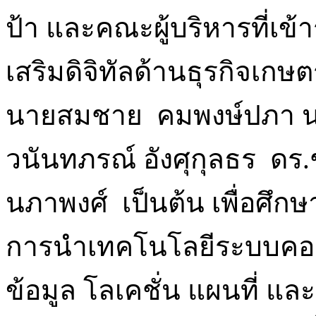
ป้า และคณะผู้บริหารที่เข้
เสริมดิจิทัลด้านธุรกิจเกษ
นายสมชาย คมพงษ์ปภา นา
วนันทภรณ์ อังศุกุลธร ดร.ช
นภาพงศ์ เป็นต้น เพื่อศึก
การนำเทคโนโลยีระบบคอมพ
ข้อมูล โลเคชั่น แผนที่ แล