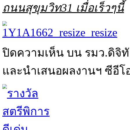
ถนนสุขุมวิท31 เมื่อเร็วๆนี้
ปิดความเห็น
บน รมว.ดิจิ
และนำเสนอผลงานฯ ซีอีโอร