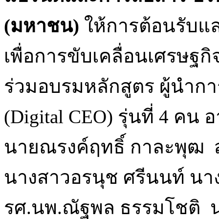
(มหาชน)
ให้การต้อนรับแ
เพื่อการขับเคลื่อนเศรษฐกิ
ร่วมอบรมหลักสูตร ผู้นำการ
(Digital CEO) รุ่นที่ 4 คน
นายณรงค์ฤทธิ์ กาละพุฒ 
นางสาวอรนุช ศรีนนท์ นาง
รศ.นพ.ณัฐพล ธรรมโชติ น