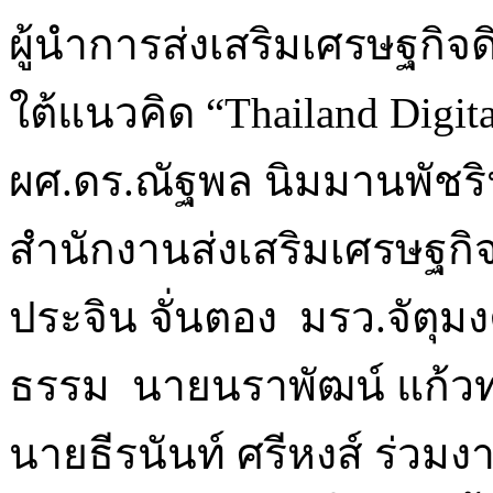
ผู้นำการส่งเสริมเศรษฐกิจดิ
ใต้แนวคิด “Thailand Digita
ผศ.ดร.ณัฐพล นิมมานพัชริ
สำนักงานส่งเสริมเศรษฐกิจ
ประจิน จั่นตอง มรว.จัตุม
ธรรม นายนราพัฒน์ แก้วทอ
นายธีรนันท์ ศรีหงส์ ร่วม