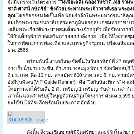
จัดกิจกรรมในโครงการ
“วิ่งเพื่อเฉลิมฉลองวันชาติไทย รวมพล
ชาติ ศาสน์ กษัตริย์”
ชิงถ้วยประทานพระเจ้าวรวศ์เธอ พระองค์
คุณ
โดยกิจกรรมจัดขึ้นเพื่อ น้อมรำลึกในพระมหากรุณาธิค
สมเด็จพระบรมชนกาธิเยศรมหาภูมิพลอดุลยเดชมหาราช บร
เฉลิมพระเกียรติพระบาทสมเด็จพระเจ้าอยู่หัว เพื่อจัดหารายไ
ให้กับเด็กๆพิการ ส่งเสริมการออกกำลังกาย เพื่อให้โอกาสชุม
ในการพัฒนาการท่องเที่ยวและเศรษฐกิจชุมชน เพื่อเฉลิมฉล
ธ.ค. 2565
พร้อมกันนี้ งานจริงจะจัดขึ้นในวันอาทิตย์ที่ 27 พฤ
อ่างเก็บน้ำมาบประชัน อำเภอบางละมุง พัทยา จังหวัดชลบุรี โ
2 ประเภท คือ 10 กม. ค่าสมัคร 600 บาท และ 5 กม. ค่าสม
ยังมีรุ่นพิเศษ(VIP Guide Runner) คือ “วิ่งกับน้องพิการ” ค่า
โดยท่านจะได้รับเสื้อ 2 ตัว เหรียญ 1 เหรียญ รับจำนวนจำกัด 
เท่านั้น และสำหรับผู้ใจบุญที่สนับสนุนโครงการ ตั้งแต่ 5,599
จะได้รับโล่ที่ระลึกพร้อมใบประกาศ อีกด้วย
ดังนั้น จึงขอเชิญชวนผู้มีจิตศรัทธาและผู้รักในสุขภ