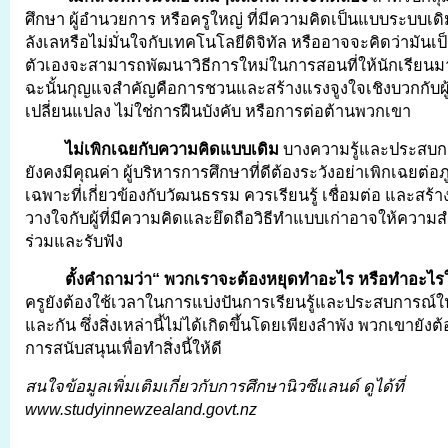
ศึกษา ผู้อำนวยการ หรือครูใหญ่ ที่มีความคิดเป็นแบบระบบเ
ลังเลหรือไม่มั่นใจกับเทคโนโลยีดิจิทัล หรืออาจจะคิดว่ามันเป
ตัวเองจะสามารถพัฒนาวิธีการใหม่ในการสอนที่ให้นักเรียนมา
ฉะนั้นกุญแจสำคัญคือการชวนและสร้างแรงจูงใจเชิงบวกกับผู้ที
เปลี่ยนแปลง ไม่ใช่การฝืนบังคับ หรือการต่อต้านพวกเขา
ไม่เพิกเฉยกับความคิดแบบเดิม
บางความรู้และประสบก
ยังคงมีคุณค่า ผู้บริหารการศึกษาที่ดีต้องระวังอย่าเพิกเฉยต่
เฉพาะที่เกี่ยวข้องกับวัฒนธรรม ควรเรียนรู้ เชื่อมต่อ และสร้าง
วางใจกับผู้ที่มีความคิดและยึดถือวิธีทำแบบเก่าอาจให้ความ
ร่วมและรับฟัง
ตั้งคำถามว่า“ พวกเราจะต้องหยุดทำอะไร หรือทำอะไรใ
ครูยังต้องใช้เวลาในการแบ่งปันการเรียนรู้และประสบการณ์ในห
และกัน ซึ่งสิ่งเหล่านี้ไม่ได้เกิดขึ้นโดยเพียงลำพัง พวกเขายั
การสนับสนุนเพื่อทำสิ่งนี้ให้ดี
สนใจข้อมูลเพิ่มเติมเกี่ยวกับการศึกษานิวซีแลนด์ ดูได้ที่
www.studyinnewzealand.govt.nz