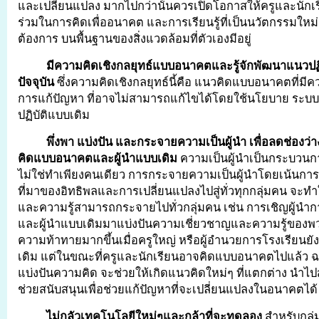
และเปลี่ยนแปลง มากไปกว่านั้นควรเปิดโอกาสให้ครูและนักเร
ร่วมในการคิดเพื่ออนาคต และการเรียนรู้ที่เป็นนวัตกรรมใหม่ ใ
ต้องการ บนพื้นฐานของสิ่งแวดล้อมที่ตัวเองมีอยู่
มีความคิดเชิงกลยุทธ์แบบอนาคตและรู้จักพัฒนาแนวปฏิบัต
ปัจจุบัน
ซึ่งความคิดเชิงกลยุทธ์นี้คือ แนวคิดแบบอนาคตที่มี
การแก้ปัญหา ที่อาจไม่สามารถแก้ไขได้โดยใช้นโยบาย ระ
ปฏิบัติแบบเดิม
พึ่งพา แบ่งปัน และกระจายความเป็นผู้นำ เพื่อลดช่องว่าง
คิดแบบอนาคตและผู้นำแบบเดิม
ความเป็นผู้นำเป็นกระบวนการ
ไม่ใช่ทำเพียงคนเดียว การกระจายความเป็นผู้นำโดยเน้นกา
ที่มาของอิทธิพลและการเปลี่ยนแปลงไปสู่ทั่วทุกกลุ่มคน จะท
และความรู้สามารถกระจายไปทั่วกลุ่มคน เช่น การเชิญผู้น
และผู้นำแบบเดิมมาแบ่งปันความเชี่ยวชาญและความรู้ของพวกเ
ความท้าทายมากขึ้นเมื่อครูใหญ่ หรือผู้อำนวยการโรงเรียนย
เดิม แต่ในขณะที่ครูและนักเรียนอาจคิดแบบอนาคตไปแล้ว ฉ
แบ่งปันความคิด จะช่วยให้เกิดแนวคิดใหม่ๆ ที่แตกต่าง นำไ
ช่วยสนับสนุนเพื่อช่วยแก้ปัญหาที่จะเปลี่ยนแปลงในอนาคตได้
ไม่กลัวเทคโนโลยีใหม่ๆและกล้าที่จะทดลอง
สำหรับกลุ่