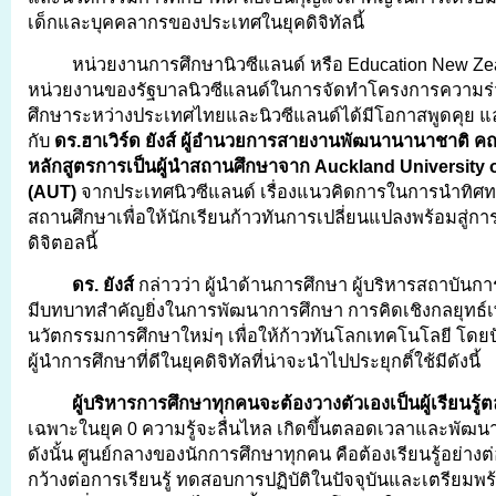
เด็กและบุคคลากรของประเทศในยุคดิจิทัลนี้
หน่วยงานการศึกษานิวซีแลนด์ หรือ Education New Zeal
หน่วยงานของรัฐบาลนิวซีแลนด์ในการจัดทำโครงการความร
ศึกษาระหว่างประเทศไทยและนิวซีแลนด์ได้มีโอกาสพูดคุย แ
กับ
ดร.ฮาเวิร์ด ยังส์ ผู้อำนวยการสายงานพัฒนานานาชาติ คณ
หลักสูตรการเป็นผู้นำสถานศึกษาจาก
Auckland University 
(AUT)
จากประเทศนิวซีแลนด์ เรื่องแนวคิดการในการนำทิศ
สถานศึกษาเพื่อให้นักเรียนก้าวทันการเปลี่ยนแปลงพร้อมสู่การ
ดิจิตอลนี้
ดร. ยังส์
กล่าวว่า ผู้นำด้านการศึกษา ผู้บริหารสถาบันการศ
มีบทบาทสำคัญยิ่งในการพัฒนาการศึกษา การคิดเชิงกลยุทธ์เพื
นวัตกรรมการศึกษาใหม่ๆ เพื่อให้ก้าวทันโลกเทคโนโลยี โดย
ผู้นำการศึกษาที่ดีในยุคดิจิทัลที่น่าจะนำไปประยุกติ์ใช้มีดังนี้
ผู้บริหารการศึกษาทุกคนจะต้องวางตัวเองเป็นผู้เรียนรู้ต
เฉพาะในยุค 0 ความรู้จะลื่นไหล เกิดขึ้นตลอดเวลาและพัฒนาไ
ดังนั้น ศูนย์กลางของนักการศึกษาทุกคน คือต้องเรียนรู้อย่างต่
กว้างต่อการเรียนรู้ ทดสอบการปฏิบัติในปัจจุบันและเตรียมพร้