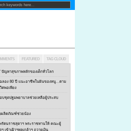
MMENTS
FEATURED
TAG CLOUD
ปัญหาสุขภาพหลักของเด็กทั่วโลก
ฯ ฉลอง 80 ปี แนะอาชีพในฝันของหนู...ตาม
ีวิตพอเพียง
 มอบชุดปฐมพยาบาลช่วยเหลือผู้ประสบ
บผลิตภัณฑ์ช่วยน้อง
พรัตนราชสุดาฯ พระราชทานให้ คณะผู้
้ดฯ เข้าเฝ้าฯทูลเกล้าฯ ถวายเงิน