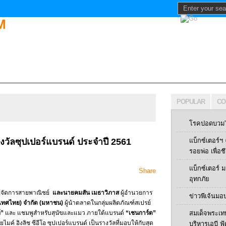
POPULAR
CO
โรคปอดบวม” 
างวัลซุปเปอร์แบรนด์ ประจำปี 2561
แบ็กซ์เตอร์
รอยพ่อ เพื่อช
แบ็กซ์เตอร์
Share
อุทกภัย
ู้จัดการสายพาณิชย์
และนายคมสัน เมธาวิภาส
ผู้อำนวยการ
ข่าวพีเจ้นมอ
ประเทศไทย) จำกัด (มหาชน)
ผู้นำตลาดในกลุ่มผลิตภัณฑ์สเปรย์
์”
และ แชมพูสำหรับสุนัขและแมว ภายใต้แบรนด์
“เชนการ์ด”
สมเด็จพระเท
ค์ อิงลิช ซีอีโอ ซุปเปอร์แบรนด์ เป็นรางวัลที่มอบให้กับสุด
บริหารเอบี ฟู