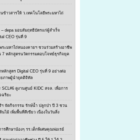
ุนข้าวสารให้ ว.เทคโนโลยีพระมหาไถ่
 – depa มอบสัมฤทธิบัตรแก่ผู้สำเร็จ
tal CEO รุ่นที่ 9
พระมหาไถ่หนองคายฯ ชวนร่วมสร้างอาชีพ
น 7 หลักสูตรนวัตกรรมตอบโจทย์ธุรกิจยุค
หลักสูตร Digital CEO รุ่นที่ 9 อย่างต่อ
ักยภาพผู้นำยุคดิจิทัล
 SCL#6 ดูงานศูนย์ KIDC สจล. เพื่อการ
จฉริยะ
ีฯ จัดกิจกรรม รักษ์น้ำ ปลูกป่า ปี 3 ชวน
ไม้ เพิ่มพื้นที่สีเขียว เนื่องในวันสิ่ง
ยการศึกษาน้องๆ รร.เด็กพิเศษคุณพ่อเรย์
ี สานต่อก่ออาชีพช่าง ปี 5 ให้ 1 ได้ 2