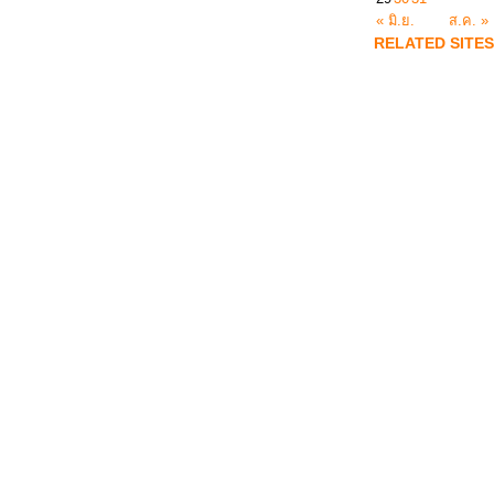
« มิ.ย.
ส.ค. »
RELATED SITES