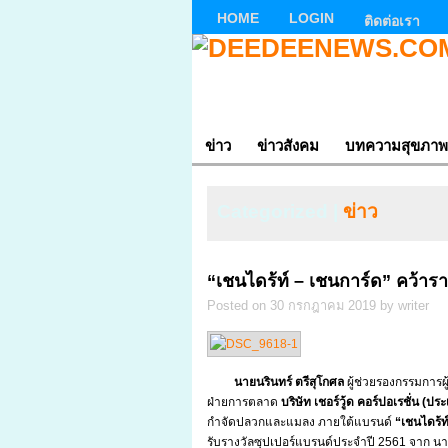
HOME
LOGIN
ติดต่อเรา
ข่าว
ข่าวสังคม
บทความสุขภาพ
Categorized |
ข่าว
“เชนไดร้ท์ – เชนการ์ด” คว้าร
Posted on 30 กรกฎาคม 2019 by writer
นายนรินทร์ ตรีสุโกศล
ผู้ช่วยรองกรรมการผ
ฝ่ายการตลาด
บริษัท เชอร์วู้ด คอร์ปอเรชั่น (
กำจัดปลวกและแมลง ภายใต้แบรนด์
“เชนไดร้ท
รับรางวัลซุปเปอร์แบรนด์ประจำปี 2561 จาก นายไม