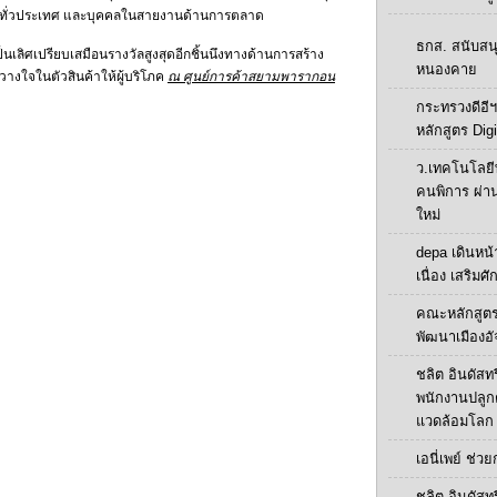
โภคทั่วประเทศ และบุคคลในสายงานด้านการตลาด
ธกส. สนับสน
็นเลิศเปรียบเสมือนรางวัลสูงสุดอีกชิ้นนึงทางด้านการสร้าง
หนองคาย
วางใจในตัวสินค้าให้ผู้บริโภค
ณ ศูนย์การค้าสยามพารากอน
กระทรวงดีอีฯ
หลักสูตร Digi
ว.เทคโนโลยี
คนพิการ ผ่า
ใหม่
depa เดินหน้า
เนื่อง เสริมศ
คณะหลักสูตร
พัฒนาเมืองอั
ชลิต อินดัสทร
พนักงานปลูกต้น
แวดล้อมโลก
เอนี่เพย์ ช่ว
ชลิต อินดัสทร