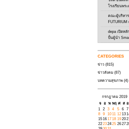
โรงเรียนพระ
คณะผู้บริหาร 
FUTURIUM ศ
depa เปิดหลัก
ปั้นผู้นำ Sma
CATEGORIES
ข่าว
(815)
ข่าวสังคม
(87)
บทความสุขภาพ
(4)
กรกฎาคม 2019
จ
อ
พ
พฤ
ศ
ส
อ
1
2
3
4
5
6
7
8
9
10
11
12
13
1
15
16
17
18
19
20
2
22
23
24
25
26
27
2
29
30
31