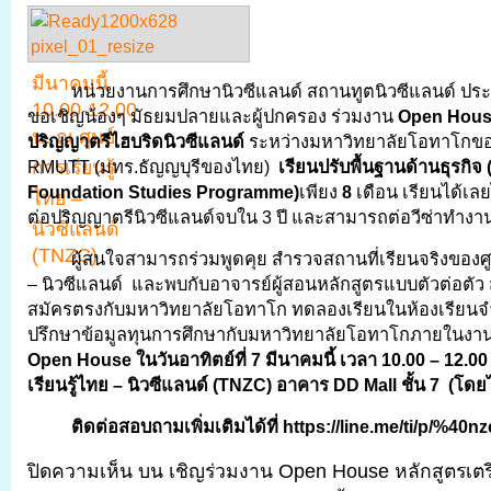
หน่วยงานการศึกษานิวซีแลนด์ สถานทูตนิวซีแลนด์ ป
ขอเชิญน้องๆ มัธยมปลายและผู้ปกครอง ร่วมงาน
Open Hou
ปริญญาตรีไฮบริดนิวซีแลนด์
ระหว่างมหาวิทยาลัยโอทาโกของ
RMUTT (มทร.ธัญญบุรีของไทย)
เรียนปรับพื้นฐานด้านธุรกิจ 
Foundation Studies Programme)
เพียง
8
เดือน เรียนได้เล
ต่อปริญญาตรีนิวซีแลนด์จบใน 3 ปี และสามารถต่อวีซ่าทำงานได
ผู้สนใจสามารถร่วมพูดคุย สำรวจสถานที่เรียนจริงของศู
– นิวซีแลนด์ และพบกับอาจารย์ผู้สอนหลักสูตรแบบตัวต่อตัว 
สมัครตรงกับมหาวิทยาลัยโอทาโก ทดลองเรียนในห้องเรียน
ปรึกษาข้อมูลทุนการศึกษากับมหาวิทยาลัยโอทาโกภายในงานนี
Open House ในวันอาทิตย์ที่ 7 มีนาคมนี้ เวลา 10.00 – 12.00
เรียนรู้ไทย – นิวซีแลนด์ (TNZC) อาคาร DD Mall ชั้น 7 (โดยไม
ติดต่อสอบถามเพิ่มเติมได้ที่
https://line.me/ti/p/%40n
ปิดความเห็น
บน เชิญร่วมงาน Open House หลักสูตรเต