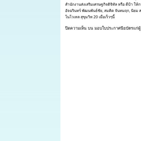
สำนักงานส่งเสริมเศรษฐกิจดิจิทัล หรือ ดีป้า ให
อัจฉรินทร์ พัฒนพันธ์ชัย, สมคิด จันทมฤก, นิยม 
โนโวเทล สุขุมวิท 20 เมื่อเร็วๆนี้
ปิดความเห็น
บน มอบใบประกาศนียบัตรแก่ผู้