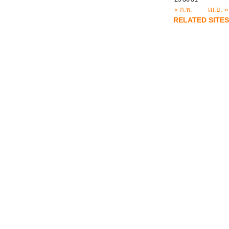
« ก.พ.
เม.ย. »
RELATED SITES