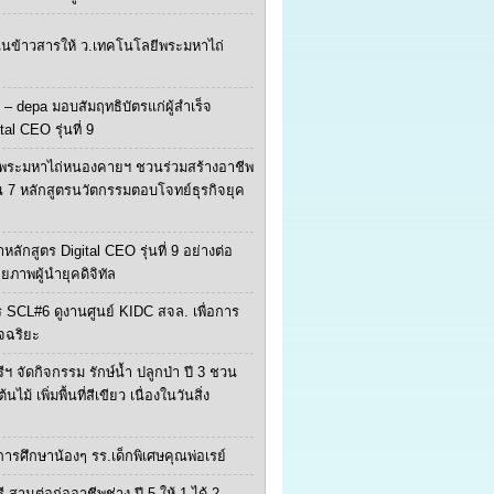
ุนข้าวสารให้ ว.เทคโนโลยีพระมหาไถ่
 – depa มอบสัมฤทธิบัตรแก่ผู้สำเร็จ
tal CEO รุ่นที่ 9
พระมหาไถ่หนองคายฯ ชวนร่วมสร้างอาชีพ
น 7 หลักสูตรนวัตกรรมตอบโจทย์ธุรกิจยุค
หลักสูตร Digital CEO รุ่นที่ 9 อย่างต่อ
ักยภาพผู้นำยุคดิจิทัล
 SCL#6 ดูงานศูนย์ KIDC สจล. เพื่อการ
จฉริยะ
ีฯ จัดกิจกรรม รักษ์น้ำ ปลูกป่า ปี 3 ชวน
ไม้ เพิ่มพื้นที่สีเขียว เนื่องในวันสิ่ง
ยการศึกษาน้องๆ รร.เด็กพิเศษคุณพ่อเรย์
ี สานต่อก่ออาชีพช่าง ปี 5 ให้ 1 ได้ 2