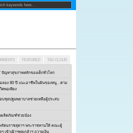
MMENTS
FEATURED
TAG CLOUD
ปัญหาสุขภาพหลักของเด็กทั่วโลก
ฯ ฉลอง 80 ปี แนะอาชีพในฝันของหนู...ตาม
ีวิตพอเพียง
 มอบชุดปฐมพยาบาลช่วยเหลือผู้ประสบ
บผลิตภัณฑ์ช่วยน้อง
พรัตนราชสุดาฯ พระราชทานให้ คณะผู้
้ดฯ เข้าเฝ้าฯทูลเกล้าฯ ถวายเงิน