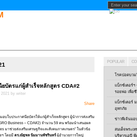
POPULAR
CO
21
โรคปอดบวม” 
บัตรแก่ผู้สำเร็จหลักสูตร CDA#2
แบ็กซ์เตอร์
รอยพ่อ เพื่อช
2021 by writer
แบ็กซ์เตอร์
Share
อุทกภัย
อบใบประกาศนียบัตรให้แก่ผู้สำเร็จหลักสูตร ผู้นำการส่งเสริม
ข่าวพีเจ้นมอ
ital AGRO Business – CDA#2) จำนวน 59 คน พร้อมนำเสนอผล
ies มาช่วยส่งเสริมเศรษฐกิจและสังคมภาคเกษตร” ในหัวข้อ
สมเด็จพระเท
จฯ โดยมี
ดร.ณัฐพล นิมมานพัชรินทร์
ผู้อำนวยการใหญ่
บริหารเอบี ฟู