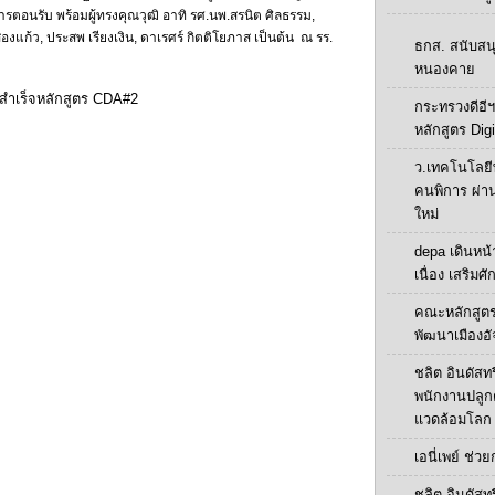
้การตอนรับ พร้อมผู้ทรงคุณวุฒิ อาทิ รศ.นพ.สรนิต ศิลธรรม,
สองแก้ว, ประสพ เรียงเงิน, ดาเรศร์ กิตติโยภาส เป็นต้น ณ รร.
ธกส. สนับสน
หนองคาย
สำเร็จหลักสูตร CDA#2
กระทรวงดีอีฯ
หลักสูตร Digi
ว.เทคโนโลยี
คนพิการ ผ่า
ใหม่
depa เดินหน้า
เนื่อง เสริมศ
คณะหลักสูตร
พัฒนาเมืองอั
ชลิต อินดัสทร
พนักงานปลูกต้น
แวดล้อมโลก
เอนี่เพย์ ช่ว
ชลิต อินดัสทร