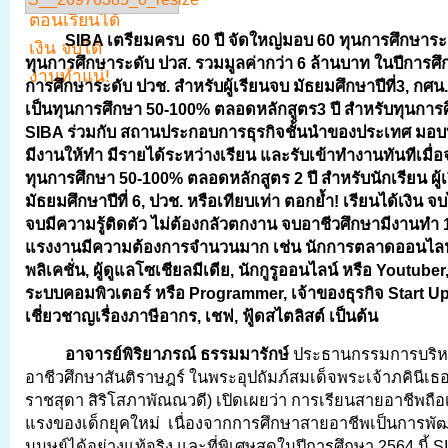
SIBA เตรียมครบ 60 ปี จัดใหญ่มอบ 60 ทุนการศึกษาระด
ทุนการศึกษาระดับ ปวส. รวมมูลค่ากว่า 6 ล้านบาท ในปีการศึก
การศึกษาระดับ ปวช. สำหรับผู้เรียนจบ มัธยมศึกษาปีที่3, กศน.
เป็นทุนการศึกษา 50-100% ตลอดหลักสูตร3 ปี สำหรับทุนการ
SIBA ร่วมกับ สถานประกอบการธุรกิจชั้นนำของประเทศ มอบ
มีงานให้ทำ มีรายได้ระหว่างเรียน และรับเข้าทำงานทันทีเมื่
ทุนการศึกษา 50-100% ตลอดหลักสูตร 2 ปี สำหรับนักเรียน ผู้
มัธยมศึกษาปีที่ 6, ปวช. หรือเทียบเท่า ตอกย้ำ! เรียนได้เงิน จ
จบมีความรู้ติดตัว ไม่ต้องกลัวตกงาน จบอาชีวศึกษามีงานทำ
แรงงานมีความต้องการจำนวนมาก เช่น นักการตลาดออนไลน
พลิเคชั่น
,
ผู้ดูแลโซเชียลมีเดีย
,
นักกูรูออนไลน์ หรือ
Youtuber
ระบบคอมพิวเตอร์ หรือ
Programmer,
เจ้าของธุรกิจ
Start U
เชี่ยวชาญเรื่องภาษีอากร
,
เชฟ
,
ฟู้ดสไตลิสต์ เป็นต้น
อาจารย์พิริยาภรณ์ ธรรมมารักษ์
ประธานกรรมการบริหา
อาชีวศึกษาสันติราษฎร์ ในพระอุปถัมภ์สมเด็จพระเจ้าภคินีเธอ
ราชสุดา สิริโสภาพัณณวดี) เปิดเผยว่า การเรียนสายอาชีพถือ
แรงของเด็กยุคใหม่
เนื่องจากการศึกษาสายอาชีพเป็นการพ
มนุษย์ได้อย่างแท้จริง และที่พิเศษสุดในปีการศึกษา 2564 นี