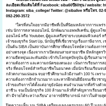
ละเอียดเพิ่มเติมได้ที่
Facebook: siba60ปี60ทุน / website: htt
Instagram: siba_college/ Twitter: @sibalive หรือโทร. 02
092-290-3572
“ใครที่สนใจอยากมีอาชีพที่เป็นที่นิยมหลังจากการแพร
เช่น นักการตลาดออนไลน์, นักพัฒนาแอพพลิเคชั่น, ผู้ดูแลโซเชี
ออนไลน์ หรือ Youtuber, ผู้ดูแลเครือข่ายระบบคอมพิวเตอร์ ห
เจ้าของธุรกิจ Start Up, นักบัญชีที่เชี่ยวชาญเรื่องภาษีอากร, เ
เป็นต้น SIBA เป็นสถาบันการศึกษาที่ตอบโจทย์ความต้องการขอ
อย่างตรงจุด เนื่องจากเราเปิดสอนสายสายอาชีพ มีหลักสูตรว
ความยืดหยุ่นและทันสมัย เข้ากับโลกยุคปัจจุบัน ผู้เรียนสามา
ความต้องการ และความถนัดของตนเอง เน้นการเรียนการสอนที
จริง ที่ตอบโจทย์สำหรับอาชีพในอนาคต เมื่อนักเรียนเรียนจบมี
กลัวตกงานแน่นอน จบอาชีวศึกษาแล้วมีงานทำ 100 % เพราะ
ความต้องการอีกจำนวนมาก และหากฝึกฝนฝีมือจนเชี่ยวชาญ
เจ้าของกิจการได้ตั้งแต่อายุยังน้อย คนจำนวนมากที่สร้างตัว
อาชีวะ จนเป็นนักธุรกิจ 100 ล้านมาแล้วที่สำคัญหากเรียนอา
ทำ มีรายได้ระหว่างเรียน” อาจารย์พิริยาภรณ์ กล่าวในท้ายสุ
ปิดความเห็น
บน SIBA เตรียมฉลองครบรอบ 60 ปี มอบ 6