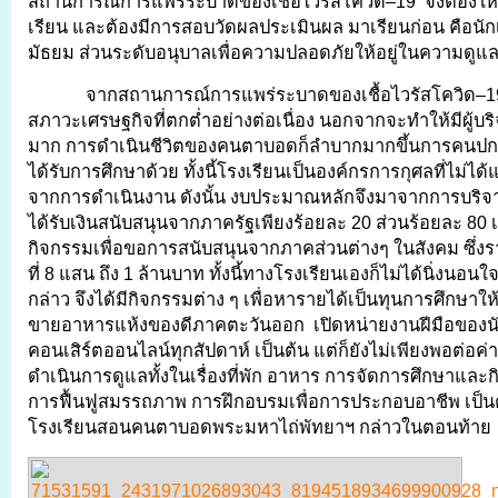
สถานการณ์การแพร่ระบาดของเชื้อไวรัสโควิด–19 จึงต้องให้
เรียน และต้องมีการสอบวัดผลประเมินผล มาเรียนก่อน คือนั
มัธยม ส่วนระดับอนุบาลเพื่อความปลอดภัยให้อยู่ในความดูแ
จากสถานการณ์การแพร่ระบาดของเชื้อไวรัสโควิด–1
สภาวะเศรษฐกิจที่ตกต่ำอย่างต่อเนื่อง นอกจากจะทำให้มีผู้บ
มาก การดำเนินชีวิตของคนตาบอดก็ลำบากมากขึ้นการคนปกติ
ได้รับการศึกษาด้วย ทั้งนี้โรงเรียนเป็นองค์กรการกุศลที่ไม่
จากการดำเนินงาน ดังนั้น งบประมาณหลักจึงมาจากการบริจ
ได้รับเงินสนับสนุนจากภาครัฐเพียงร้อยละ 20 ส่วนร้อยละ 80 
กิจกรรมเพื่อขอการสนับสนุนจากภาคส่วนต่างๆ ในสังคม ซึ่งรา
ที่ 8 แสน ถึง 1 ล้านบาท ทั้งนี้ทางโรงเรียนเองก็ไม่ได้นิ่งนอ
กล่าว จึงได้มีกิจกรรมต่าง ๆ เพื่อหารายได้เป็นทุนการศึกษาให้
ขายอาหารแห้งของดีภาคตะวันออก เปิดหน่ายงานฝีมือของนัก
คอนเสิร์ตออนไลน์ทุกสัปดาห์ เป็นต้น แต่ก็ยังไม่เพียงพอต่อค
ดำเนินการดูแลทั้งในเรื่องที่พัก อาหาร การจัดการศึกษาและกิ
การฟื้นฟูสมรรถภาพ การฝึกอบรมเพื่อการประกอบอาชีพ เป็นต
โรงเรียนสอนคนตาบอดพระมหาไถ่พัทยาฯ กล่าวในตอนท้าย