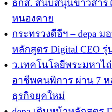
ธกส. สนับสนุนข้าวสารใ
หนองคาย
กระทรวงดีอีฯ – depa มอบ
หลักสูตร Digital CEO รุ่น
ว.เทคโนโลยีพระมหาไถ
อาชีพคนพิการ ผ่าน 7 
ธุรกิจยุคใหม่
depa เดินหน้าหลักสูตร Dig