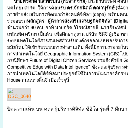
นายทวีศักดิ์ นิลวัชรมณี
(ที่5จากซ้าย) ประธานบริษัท คอน
ทศไทย) จำกัด ให้การต้อนรับ
ดร.จักกนิตต์ คณานุรักษ์
(ที่4จ
การฝ่ายส่งเสริมการพัฒนากำลังคนดิจิทัลฯ (depa) พร้อมคณะผู
ร่วมอบรม
หลักสูตร “ผู้นำการส่งเสริมเศรษฐกิจดิจิทัล” (
Digita
จำนวนกว่า 90 คน อาทิ นายกริช วิโรจน์สายลี นายธีระทัศน์ 
เพลินพิศ ศรีภพ เป็นต้น เพื่อศึกษาดูงาน บริษัท ซีดีจี ผู้เชี
ระบบเทคโนโลยีสารสนเทศสำหรับองค์กรออกแบบรองรับกา
สมัยใหม่ให้เข้ากับระบบการทำงานเดิม ทั้งนี้มีการบรรยายในห
การนำเทคโนโลยี Geographic Information System (GIS) ไปป
กรณีศึกษา Future of Digital Citizen Services รวมถึงหัวข้อ G
Competitive Edge with Data Intelligence” ซึ่งคณะผู้บริหา
การนำเทคโนโลยีดิจิทัลมาประยุกต์ใช้ในการพัฒนาองค์กร
House ถนนนางลิ้นจี่ เมื่อเร็วๆนี้
ปิดความเห็น
บน คณะผู้บริหารดิจิทัล ซีอีโอ รุ่นที่ 7 ศึ