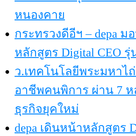
หนองคาย
กระทรวงดีอีฯ – depa มอบ
หลักสูตร Digital CEO รุ่น
ว.เทคโนโลยีพระมหาไถ
อาชีพคนพิการ ผ่าน 7 
ธุรกิจยุคใหม่
depa เดินหน้าหลักสูตร Dig