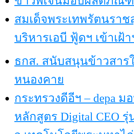
ข่าวพีเจ้นมอบผลิตภัณฑ์
สมเด็จพระเทพรัตนราชส
บริหารเอบี ฟู้ดฯ เข้าเฝ้
ธกส. สนับสนุนข้าวสารใ
หนองคาย
กระทรวงดีอีฯ – depa มอบ
หลักสูตร Digital CEO รุ่น