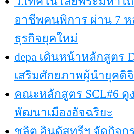
ว.เทคโนโลยีพระมหาไถ
อาชีพคนพิการ ผ่าน 7 
ธุรกิจยุคใหม่
depa เดินหน้าหลักสูตร Dig
เสริมศักยภาพผู้นำยุคดิจิ
คณะหลักสูตร SCL#6 ดูง
พัฒนาเมืองอัจฉริยะ
ชลิต อินดัสทรีฯ จัดกิจกร