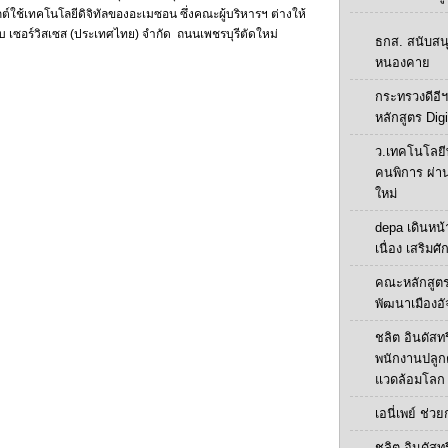
ช้เทคโนโลยีดิจิทัลของอะเมซอน ซึ่งคณะผู้บริหารฯ ต่างให้
 เซอร์วิสเซส (ประเทศไทย) จำกัด ถนนเพชรบุรีตัดใหม่
ธกส. สนับสน
หนองคาย
กระทรวงดีอีฯ
หลักสูตร Digi
ว.เทคโนโลยี
คนพิการ ผ่า
ใหม่
depa เดินหน้า
เนื่อง เสริมศ
คณะหลักสูตร
พัฒนาเมืองอั
ชลิต อินดัสทร
พนักงานปลูกต้น
แวดล้อมโลก
เอนี่เพย์ ช่ว
ชลิต อินดัสทร