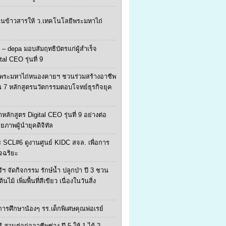
ุนข้าวสารให้ ว.เทคโนโลยีพระมหาไถ่
 – depa มอบสัมฤทธิบัตรแก่ผู้สำเร็จ
tal CEO รุ่นที่ 9
พระมหาไถ่หนองคายฯ ชวนร่วมสร้างอาชีพ
น 7 หลักสูตรนวัตกรรมตอบโจทย์ธุรกิจยุค
หลักสูตร Digital CEO รุ่นที่ 9 อย่างต่อ
ักยภาพผู้นำยุคดิจิทัล
 SCL#6 ดูงานศูนย์ KIDC สจล. เพื่อการ
จฉริยะ
ีฯ จัดกิจกรรม รักษ์น้ำ ปลูกป่า ปี 3 ชวน
ไม้ เพิ่มพื้นที่สีเขียว เนื่องในวันสิ่ง
ยการศึกษาน้องๆ รร.เด็กพิเศษคุณพ่อเรย์
ี สานต่อก่ออาชีพช่าง ปี 5 ให้ 1 ได้ 2