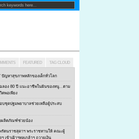
MMENTS
FEATURED
TAG CLOUD
ปัญหาสุขภาพหลักของเด็กทั่วโลก
ฯ ฉลอง 80 ปี แนะอาชีพในฝันของหนู...ตาม
ีวิตพอเพียง
 มอบชุดปฐมพยาบาลช่วยเหลือผู้ประสบ
บผลิตภัณฑ์ช่วยน้อง
พรัตนราชสุดาฯ พระราชทานให้ คณะผู้
้ดฯ เข้าเฝ้าฯทูลเกล้าฯ ถวายเงิน