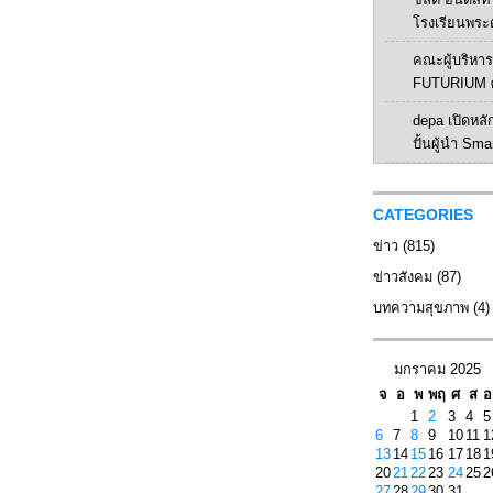
โรงเรียนพระ
คณะผู้บริหาร 
FUTURIUM ศ
depa เปิดหลัก
ปั้นผู้นำ Sma
CATEGORIES
ข่าว
(815)
ข่าวสังคม
(87)
บทความสุขภาพ
(4)
มกราคม 2025
จ
อ
พ
พฤ
ศ
ส
อ
1
2
3
4
5
6
7
8
9
10
11
1
13
14
15
16
17
18
1
20
21
22
23
24
25
2
27
28
29
30
31