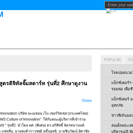
POPULAR
CO
โรคปอดบวม” 
รดิจิทัลจั๊มสตาร์ท รุ่นที่2 ศึกษาดูงาน
แบ็กซ์เตอร์
รอยพ่อ เพื่อช
แบ็กซ์เตอร์
Share
อุทกภัย
 Innovation บริษัท อะเมซอน เว็บ เซอร์วิสเซส (ประเทศไทย)
ข่าวพีเจ้นมอ
S Culture of Innovation” ให้กับคณะผู้บริหารที่เข้าร่วม
t) ” รุ่นที่2 นำโดย ผศ. (พิเศษ) ดร.อภิสิทธิ์ ฉัตรทนานนท์
สมเด็จพระเท
 แซ่หลิ่ม, นายพงศ์วราวุฑฒิ หมื่นยุทธิ, นายชินวัฒน์ อัศวชัย
บริหารเอบี ฟู