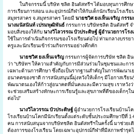
ในกิจกรรมนี้ บริษัท ชลิต อินดัสทรีฯ ได้มอบทุนการศึก
การเรียนการสอน และอุปกรณ์กีฬาให้กับเด็กนักเรียนโรงเรีย
สมุทรสาคร จ.สมุทรสาคร โดยมี
นายชวิศ ยงเห็นเจริญ กรรมก
นางมนัสนันท์ เปรมพุฒิพันธ์
กรรมการ บริษัทชลิต อินดัสทรี จ
มอบสิ่งของให้กับ
นางวิไลวรรณ บัวประดิษฐ์ ผู้อำนวยการโรง
ใช้ในการดำเนินกิจกรรมของโรงเรียนต่อไป ท่ามกลางบรรยาก
ครูและนักเรียนเข้าร่วมกิจกรรมอย่างคึกคัก
นายชวิศ ยงเห็นเจริญ
กรรมการผู้จัดการบริษัท ชลิต อิน
ว่า “บริษัทฯ ให้ความสำคัญกับการมีส่วนร่วมในชุมชนและก
เฉพาะด้านการศึกษา ซึ่งถือเป็นรากฐานสำคัญในการพัฒนาเย
อนาคตของชาติ การสนับสนุนนี้มุ่งหวังให้เด็กๆ มีโอกาสเรียนร
พัฒนาตนเองให้ก้าวสู่อนาคตที่มั่นคงและมีความสุข เราหวังว่
จะช่วยเสริมสร้างทักษะการเรียนรู้และสุขภาพที่ดีของเด็กๆใ
ต่อไป”
นางวิไลวรรณ บัวประดิษฐ์
ผู้อำนวยการโรงเรียนบ้านโคก
โรงเรียนบ้านโคกมีนักเรียนตั้งแต่ระดับชั้นประถมศึกษาปีที่ 1-6
คน การสนับสนุนจากบริษัทชลิต อินดัสทรีฯในครั้งนี้ มาช่วยเ
ต้องการของโรงเรียน โดยเฉพาะอุปกรณ์กีฬาที่มีสภาพชำรุ