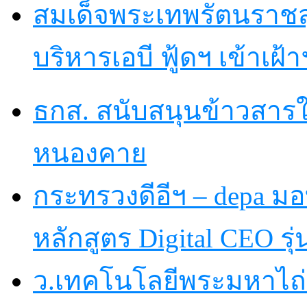
สมเด็จพระเทพรัตนราชส
บริหารเอบี ฟู้ดฯ เข้าเฝ้
ธกส. สนับสนุนข้าวสารใ
หนองคาย
กระทรวงดีอีฯ – depa มอบ
หลักสูตร Digital CEO รุ่น
ว.เทคโนโลยีพระมหาไถ