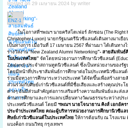
Posted on 29 เมษายน 2024 by writer
ในโอกาสที่ฯพณฯ นายคริสโตเฟอร์ ลักซอน (The Right 
Christopher Luxon) นายกรัฐมนตรีนิวซีแลนด์เดินทางมาเยื
เป็นทางการ เมื่อวันที่ 17 เมษายน 2567 ที่ผ่านมา ได้เดินท
รางวัลงาน “New Zealand Alumni Networking
”- สายสัมพันธ์ศ
ในประเทศไทย”
จัดโดยหน่วยงานการศึกษานิวซีแลนด์ (Educ
Zealand) ประจำสถานทูตนิวซีแลนด์ ซึ่งเป็นหน่วยงานของรัฐ
โดยมีหน้าที่ประชาสัมพันธ์การศึกษาต่อในประเทศนิวซีแลนด
ร่วมมือทางการศึกษาระหว่างประเทศ ได้จัดขึ้นเพื่อสร้างสายส
ส่วนร่วมกับศิษย์เก่านิวซีแลนด์ที่มีชื่อเสียงและสร้างคุณปร
ต่างๆ อันมีส่วนสำคัญต่อการเสริมสร้างความสัมพันธ์และส่งเ
ด้านการศึกษาและการแลกเปลี่ยนทางวัฒนธรรมระหว่างปร
ประเทศนิวซีแลนด์ โดยมี
ฯพณฯ นายโจนาธาน คิงส์ เอกอัครร
ประจำประเทศไทย คณะผู้บริหารหน่วยงานการศึกษานิวซีแล
ศิษย์เก่านิวซีแลนด์ในประเทศไทย
ให้การต้อนรับ ณ โรงแรม ด
แบงค็อก ถนนวิทยุ กรุงเทพฯ