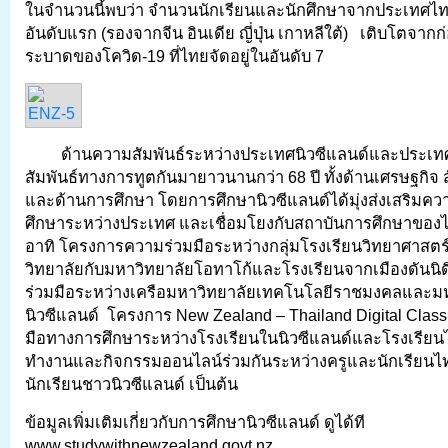
ในจำนวนนี้พบว่า จำนวนนักเรียนและนักศึกษาจากประเทศไทยต
อันดับแรก (รองจากจีน อินเดีย ญี่ปุ่น เกาหลีใต้) เติบโตจาก
ระบาดของโควิด-19 ที่ไทยจัดอยู่ในอันดับ 7
ด้านความสัมพันธ์ระหว่างประเทศนิวซีแลนด์และประเ
สัมพันธ์ทางการทูตกันมายาวนานกว่า 68 ปี ทั้งด้านเศรษฐกิจ
และด้านการศึกษา โดยการศึกษานิวซีแลนด์ได้มุ่งส่งเสริมค
ศึกษาระหว่างประเทศ และเชื่อมโยงกับสถาบันการศึกษาของไท
อาทิ โครงการความร่วมมือระหว่างกลุ่มโรงเรียนวิทยาศาสต
วิทยาลัยกับมหาวิทยาลัยโอทาโก้และโรงเรียนจากเมืองดันน
ร่วมมือระหว่างเครือมหาวิทยาลัยเทคโนโลยีราชมงคลและมห
นิวซีแลนด์ โครงการ New Zealand – Thailand Digital Clas
มือทางการศึกษาระหว่างโรงเรียนในนิวซีแลนด์และโรงเรีย
ทำงานและกิจกรรมออนไลน์ร่วมกันระหว่างครูและนักเรียนไ
นักเรียนชาวนิวซีแลนด์ เป็นต้น
ข้อมูลเพิ่มเติมเกี่ยวกับการศึกษานิวซีแลนด์ ดูได้ที
www.studywithnewzealand.govt.nz