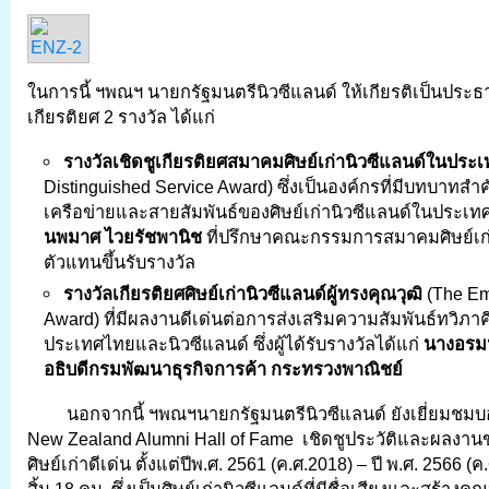
ในการนี้ ฯพณฯ นายกรัฐมนตรีนิวซีแลนด์ ให้เกียรติเป็นประ
เกียรติยศ 2 รางวัล ได้แก่
รางวัลเชิดชูเกียรติยศสมาคมศิษย์เก่านิวซีแลนด์ในประ
Distinguished Service Award) ซึ่งเป็นองค์กรที่มีบทบาทส
เครือข่ายและสายสัมพันธ์ของศิษย์เก่านิวซีแลนด์ในประเ
นพมาศ ไวยรัชพานิช
ที่ปรึกษาคณะกรรมการสมาคมศิษย์เก่า
ตัวแทนขึ้นรับรางวัล
รางวัลเกียรติยศศิษย์เก่านิวซีแลนด์ผู้ทรงคุณวุฒิ
(The Em
Award) ที่มีผลงานดีเด่นต่อการส่งเสริมความสัมพันธ์ทวิภาค
ประเทศไทยและนิวซีแลนด์ ซึ่งผู้ได้รับรางวัลได้แก่
นางอรมน
อธิบดีกรมพัฒนาธุรกิจการค้า กระทรวงพาณิชย์
นอกจากนี้ ฯพณฯนายกรัฐมนตรีนิวซีแลนด์ ยังเยี่ยมชม
New Zealand Alumni Hall of Fame เชิดชูประวัติและผลงานขอ
ศิษย์เก่าดีเด่น ตั้งแต่ปีพ.ศ. 2561 (ค.ศ.2018) – ปี พ.ศ. 2566 (