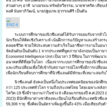
สิ้น 18 คน ซึ่งเป็นศิษย์เก่านิวซีแลนด์ที่มีชื่อเสียงและสร้า
ส่วนต่างๆ อาทิ นางอรมน ทรัพย์ทวีธรรม, นายชาคริต เทียบเธีย
พงศ์ นันทาภิวัฒน์, นายปฐมภพ สุวรรณศิริ เป็นต้น
ระบบการศึกษาของนิวซีแลนด์ได้รับการยอมรับจากทั่วโล
นักเรียนให้คิดเชิงวิเคราะห์ เน้นฝึกการแก้ปัญหาและสร้างกร
ตลอดชีวิต ช่วยให้ประสบความสำเร็จในอาชีพการงานในอนา
จัดอันดับเป็นอันดับ 1 จากประเทศที่พูดภาษาอังกฤษเป็นภาษ
Economist Intelligence Unit เป็นเวลา 3 ปีซ้อน ในการพัฒนาเด็
อนาคตที่ดีที่สุดในโลก เนื่องจากระบบการศึกษาของนิวซีแลน
และปรับเปลี่ยนเพื่อให้เข้ากับสถานการณ์โลกซึ่งมีการเปลี่
เพื่อนักเรียนที่จบการศึกษาที่นิวซีแลนด์มีทักษะที่เหมาะสม
นิวซีแลนด์ ยังคงเป็นหนึ่งในประเทศยอดนิยมของนักศึ
กว่า 125 ประเทศทั่วโลก รวมถึงประเทศไทย โดยเฉพาะหลัง
โควิด-19 ซึ่งมีรายงานว่าในช่วง 8 เดือนแรกของปี ค.ศ.2023
2023) มีนักศึกษาต่างชาติลงทะเบียนไปเรียนที่ประเทศนิวซีแล
59,306 ราย ซึ่งคิดเป็นอัตราเพิ่มสูงขึ้นถึง 43% เมื่อเทียบกับ