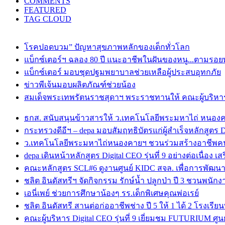
COMMENTS
FEATURED
TAG CLOUD
โรคปอดบวม” ปัญหาสุขภาพหลักของเด็กทั่วโลก
แบ็กซ์เตอร์ฯ ฉลอง 80 ปี แนะอาชีพในฝันของหนู...ตามรอยพ่
แบ็กซ์เตอร์ มอบชุดปฐมพยาบาลช่วยเหลือผู้ประสบอุทกภัย
ข่าวพีเจ้นมอบผลิตภัณฑ์ช่วยน้อง
สมเด็จพระเทพรัตนราชสุดาฯ พระราชทานให้ คณะผู้บริหารเอบ
ธกส. สนับสนุนข้าวสารให้ ว.เทคโนโลยีพระมหาไถ่ หนอง
กระทรวงดีอีฯ – depa มอบสัมฤทธิบัตรแก่ผู้สำเร็จหลักสูตร Dig
ว.เทคโนโลยีพระมหาไถ่หนองคายฯ ชวนร่วมสร้างอาชีพคนพิ
depa เดินหน้าหลักสูตร Digital CEO รุ่นที่ 9 อย่างต่อเนื่อง เ
คณะหลักสูตร SCL#6 ดูงานศูนย์ KIDC สจล. เพื่อการพัฒนา
ชลิต อินดัสทรีฯ จัดกิจกรรม รักษ์น้ำ ปลูกป่า ปี 3 ชวนพนักงาน
เอนี่เพย์ ช่วยการศึกษาน้องๆ รร.เด็กพิเศษคุณพ่อเรย์
ชลิต อินดัสทรี สานต่อก่ออาชีพช่าง ปี 5 ให้ 1 ได้ 2 โรง
คณะผู้บริหาร Digital CEO รุ่นที่ 9 เยี่ยมชม FUTURIUM ศ