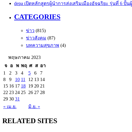
depa เปิดหลักสูตรผู้นำการส่งเสริมเมืองอัจฉริยะ รุ่นที่ 6 ปั้
CATEGORIES
ข่าว
(815)
ข่าวสังคม
(87)
บทความสุขภาพ
(4)
พฤษภาคม 2023
จ
อ
พ
พฤ
ศ
ส
อา
1
2
3
4
5
6
7
8
9
10
11
12
13
14
15
16
17
18
19
20
21
22
23
24
25
26
27
28
29
30
31
« เม.ย.
มิ.ย. »
RELATED SITES