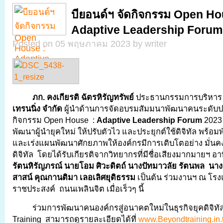
บียอนด์ฯ จัดกิจกรรม Open Ho
Adaptive Leadership Forum
Posted on 05 พฤษภาคม 2023 by writer
ภก. คงเกียรติ ฉัตรหิรัญทรัพย์
ประธานกรรมการบริหา
เทรนนิ่ง จำกัด
ผู้นำด้านการจัดอบรมสัมมนาพัฒนาคนระดับป
กิจกรรม Open House :
Adaptive Leadership Forum
2023
พัฒนาผู้นำยุคใหม่ ให้ปรับตัวไว และประยุกต์ใช้ดิจิทัล พร้อม
และเร่งแผนพัฒนาศักยภาพให้องค์กรมีการเติบโตอย่าง มั่นคง 
ดิจิทัล โดยได้รับเกียรติจากวิทยากรที่มีชื่อเสียงมากมายฯ อา
รัตนหิรัญภรณ์
นายโอม ศิวะดิตถ์
นางปัทมาวลัย รัตนพล
นางส
สาสน์ คุณกานติมา เลอเลิศยุติธรรม
เป็นต้น ร่วมงานฯ ณ โร
ราชประสงค์ ถนนเพลินจิต เมื่อเร็วๆ นี้
ร่วมการพัฒนาคนองค์กรสู่อนาคตใหม่ในธุรกิจยุคดิจิทั
Training สามารถดูรายละเอียดได้ที่
www.Beyondtraining.in.