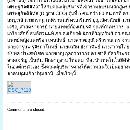
(มหาชน) ให้การต้อนรับและบรรยายพิเศษหัวข้อ “ไทยคมกับกา
เศรษฐกิจดิจิทัล” ให้กับคณะผู้บริหารที่เข้าร่วมอบรมหลักสูตร 
เศรษฐกิจดิจิทัล (Digital CEO) รุ่นที่ 5 คน กว่า 80 คน อาทิ ด
สมบูรณ์ นายกรกฎ เตติรานนท์ ดร.กรินทร์ บุญเลิศวณิชย์ นาย
เจริญ ศาสตราจารย์ นายแพทย์ก้องเกียรติ กูณฑ์กันทรากร 
เกรียงศักดิ์ ธนอัศวนนท์ ภก.คงเกียรติ ฉัตรหิรัญทรัพย์ ดร.คณพ
แพทย์หญิงแคทรียา เทนสิทธิ์ นางสาวฆฤณี ศรีวรรณ ดร.จรวย
นายจารุนพ รุจิรกาโมทย์ นายเฉลิม อังกาทิพย์ นางสาวชโลธ
ชัชพล ประสพโชค นายชาญ กุลถาวรากร ดร.ชาลี อัศวธีระธร
จาดเจริญ เป็นต้น ศึกษาดูงาน ไทยคม ที่จะนำเทคโนโลยีดิจิ
ในองค์กรตัวเอง ซึ่งคณะผู้บริหารต่างให้ความสนใจเป็นอย่
ลาดหลุมแก้ว ปทุมธานี เมื่อเร็วๆนี้
Comments are closed.