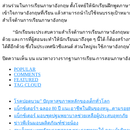
ส่วนร่วมในการเรียนภาษาอังกฤษ ตั้งโจทย์ให้นักเรียนฝึกพูดภาษาอ
เข้าใจภาษาอังกฤษที่เรียน แล้วสามารถนำไปใช้จนบรรลุเป้าหมายท
สำเร็จด้านการเรียนภาษาอังกฤษ
“นักเรียนจะประสบความสำเร็จด้านการเรียนภาษาอังกฤษมากที
ด้วย และการที่ผู้สอนจะทำให้นักเรียนมาถึงจุด ๆ นี้ได้ ก็ต้อง
ได้ดีอีกด้วย ซึ่งในประเทศนิวซีแลนด์ ส่วนใหญ่จะใช้ภาษาอังก
ปิดความเห็น
บน แนวทางวางรากฐานการเรียน-การสอนภาษาอังกฤษ
POPULAR
COMMENTS
FEATURED
TAG CLOUD
โรคปอดบวม” ปัญหาสุขภาพหลักของเด็กทั่วโลก
แบ็กซ์เตอร์ฯ ฉลอง 80 ปี แนะอาชีพในฝันของหนู...ตามรอยพ่
แบ็กซ์เตอร์ มอบชุดปฐมพยาบาลช่วยเหลือผู้ประสบอุทกภัย
ข่าวพีเจ้นมอบผลิตภัณฑ์ช่วยน้อง