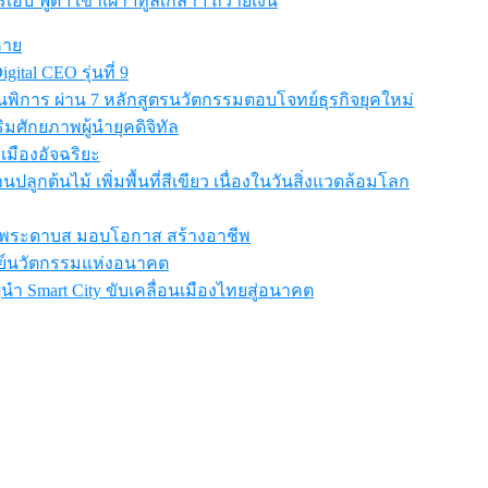
ี ฟู้ดฯ เข้าเฝ้าฯทูลเกล้าฯ ถวายเงิน
คาย
ital CEO รุ่นที่ 9
การ ผ่าน 7 หลักสูตรนวัตกรรมตอบโจทย์ธุรกิจยุคใหม่
สริมศักยภาพผู้นำยุคดิจิทัล
เมืองอัจฉริยะ
ปลูกต้นไม้ เพิ่มพื้นที่สีเขียว เนื่องในวันสิ่งแวดล้อมโลก
เรียนพระดาบส มอบโอกาส สร้างอาชีพ
ูนย์นวัตกรรมแห่งอนาคต
นผู้นำ Smart City ขับเคลื่อนเมืองไทยสู่อนาคต