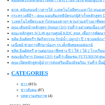
สมเด็จพระเทพรัตนราชสุดาฯ พระราชทานให้ คณะผู้บริหารเอบ
ธกส. สนับสนุนข้าวสารให้ ว.เทคโนโลยีพระมหาไถ่ หนอง
กระทรวงดีอีฯ – depa มอบสัมฤทธิบัตรแก่ผู้สำเร็จหลักสูตร Dig
ว.เทคโนโลยีพระมหาไถ่หนองคายฯ ชวนร่วมสร้างอาชีพคนพิ
depa เดินหน้าหลักสูตร Digital CEO รุ่นที่ 9 อย่างต่อเนื่อง เ
คณะหลักสูตร SCL#6 ดูงานศูนย์ KIDC สจล. เพื่อการพัฒนา
ชลิต อินดัสทรีฯ จัดกิจกรรม รักษ์น้ำ ปลูกป่า ปี 3 ชวนพนักงาน
เอนี่เพย์ ช่วยการศึกษาน้องๆ รร.เด็กพิเศษคุณพ่อเรย์
ชลิต อินดัสทรี สานต่อก่ออาชีพช่าง ปี 5 ให้ 1 ได้ 2 โรง
คณะผู้บริหาร Digital CEO รุ่นที่ 9 เยี่ยมชม FUTURIUM ศ
depa เปิดหลักสูตรผู้นำการส่งเสริมเมืองอัจฉริยะ รุ่นที่ 6 ปั้
CATEGORIES
ข่าว
(815)
ข่าวสังคม
(87)
บทความสุขภาพ
(4)