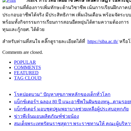
SIBA
หรือ
วิทยาลัยอาชีวศึกษาสันติราษฎร์ ในพระอุ
คนทำงานที่ต้องการเพิ่มทักษะด้านวิชาชีพ เน้นการเรียนฝึกภาคปฏิบั
ประกอบอาชีพได้จริง มีประสิทธิภาพ เพิ่มเงินเดือน พร้อมจัดระ
พร้อมทั้งกิจกรรมการเรียนการสอนยืดหยุ่นได้ตามความต้องการ โด
ทุนและกู้กยศ. ได้ด้วย
สำหรับท่านที่สนใจ คลิ๊กดูรายละเอียดได้ที่
https://siba.ac.th/
หรือโ
Comments are closed.
POPULAR
COMMENTS
FEATURED
TAG CLOUD
โรคปอดบวม” ปัญหาสุขภาพหลักของเด็กทั่วโลก
แบ็กซ์เตอร์ฯ ฉลอง 80 ปี แนะอาชีพในฝันของหนู...ตามรอยพ่
แบ็กซ์เตอร์ มอบชุดปฐมพยาบาลช่วยเหลือผู้ประสบอุทกภัย
ข่าวพีเจ้นมอบผลิตภัณฑ์ช่วยน้อง
สมเด็จพระเทพรัตนราชสุดาฯ พระราชทานให้ คณะผู้บริหารเอบ