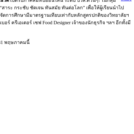
ณณวดี
เปิดรับภาคสมทบออนไลน์ ระดับ ปวส.ด่วนๆ! ในกลุ่ม
 “สาระ กระชับ ชัดเจน ทันสมัย ทันต่อโลก” เพื่อให้ผู้เรียนนำไป
ารจัดการศึกษามีมาตรฐานเทียบเท่ากับหลักสูตรปกติของวิทยาลัยฯ
ครีเอเตอร์ เชฟ Food Designer เจ้าของนักธุรกิจ ฯลฯ อีกทั้งมี
31 พฤษภาคมนี้