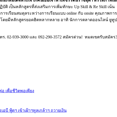
ปถัมภ์สมเด็จพระเจ้าภคินีเธอเจ้าฟ้าเพชรรัตนราชสุดา สิริโสภาพั
ติ เป็นหลักสูตรที่ส่งเสริมการเพิ่มทักษะ Up Skill & Re Skill เน้น
บบการเรียนสมดุลระหว่างการเรียนแบบ online กับ onsite คุณภาพก
ยมีหลักสูตรยอดฮิตหลากหลาย อาทิ นักการตลาดออนไลน์ ยูทูปเบอร์ 
ทร. 02-939-3000 และ 092-290-3572 สมัครด่วน! หมดเขตรับสมัคร
อ เพื่อชีวิตพอเพียง
ี ฟู้ดฯ เข้าเฝ้าฯทูลเกล้าฯ ถวายเงิน