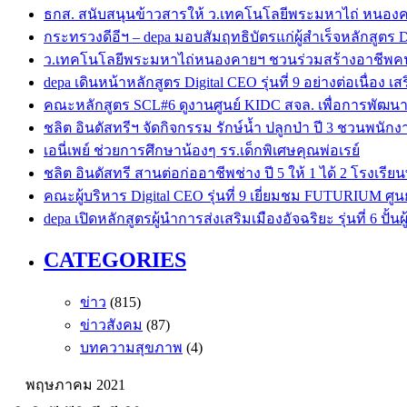
ธกส. สนับสนุนข้าวสารให้ ว.เทคโนโลยีพระมหาไถ่ หนอง
กระทรวงดีอีฯ – depa มอบสัมฤทธิบัตรแก่ผู้สำเร็จหลักสูตร Dig
ว.เทคโนโลยีพระมหาไถ่หนองคายฯ ชวนร่วมสร้างอาชีพคนพิ
depa เดินหน้าหลักสูตร Digital CEO รุ่นที่ 9 อย่างต่อเนื่อง เ
คณะหลักสูตร SCL#6 ดูงานศูนย์ KIDC สจล. เพื่อการพัฒนา
ชลิต อินดัสทรีฯ จัดกิจกรรม รักษ์น้ำ ปลูกป่า ปี 3 ชวนพนักงาน
เอนี่เพย์ ช่วยการศึกษาน้องๆ รร.เด็กพิเศษคุณพ่อเรย์
ชลิต อินดัสทรี สานต่อก่ออาชีพช่าง ปี 5 ให้ 1 ได้ 2 โรง
คณะผู้บริหาร Digital CEO รุ่นที่ 9 เยี่ยมชม FUTURIUM ศ
depa เปิดหลักสูตรผู้นำการส่งเสริมเมืองอัจฉริยะ รุ่นที่ 6 ปั้
CATEGORIES
ข่าว
(815)
ข่าวสังคม
(87)
บทความสุขภาพ
(4)
พฤษภาคม 2021