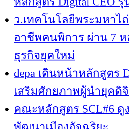
หลักสูตร Digital CEO รุ่น
ว.เทคโนโลยีพระมหาไถ
อาชีพคนพิการ ผ่าน 7 
ธุรกิจยุคใหม่
depa เดินหน้าหลักสูตร Dig
เสริมศักยภาพผู้นำยุคดิจิ
คณะหลักสูตร SCL#6 ดูง
พัฒนาเมืองอัจฉริยะ