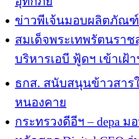
อุทกภัย
ข่าวพีเจ้นมอบผลิตภัณฑ์
สมเด็จพระเทพรัตนราชส
บริหารเอบี ฟู้ดฯ เข้าเฝ้
ธกส. สนับสนุนข้าวสารใ
หนองคาย
กระทรวงดีอีฯ – depa มอบ