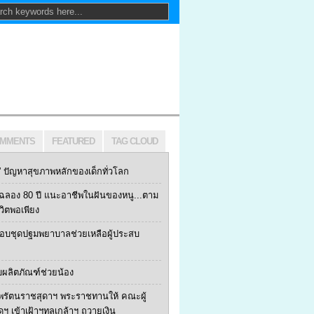
MMENTS
FEATURED
TAG CLOUD
ปัญหาสุขภาพหลักของเด็กทั่วโลก
ฯ ฉลอง 80 ปี แนะอาชีพในฝันของหนู...ตาม
ีวิตพอเพียง
 มอบชุดปฐมพยาบาลช่วยเหลือผู้ประสบ
บผลิตภัณฑ์ช่วยน้อง
พรัตนราชสุดาฯ พระราชทานให้ คณะผู้
้ดฯ เข้าเฝ้าฯทูลเกล้าฯ ถวายเงิน