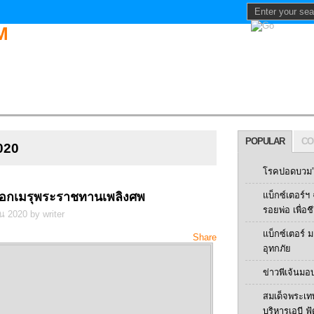
POPULAR
CO
2020
โรคปอดบวม” 
ลออกเมรุพระราชทานเพลิงศพ
แบ็กซ์เตอร์
รอยพ่อ เพื่อช
น 2020 by writer
แบ็กซ์เตอร์
Share
อุทกภัย
ข่าวพีเจ้นมอ
สมเด็จพระเท
บริหารเอบี ฟู