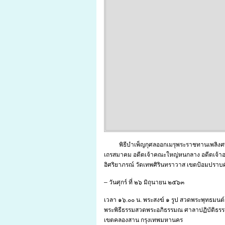
พิธีบำเพ็ญกุศลออกเมรุพระราชทานเพลิง
เถรสมาคม อดีตเจ้าคณะใหญ่หนกลาง อดีตเจ้า
อิศริยาภรณ์ วัดเทพศิรินทราวาส เขตป้อมปราบศ
– วันศุกร์ ที่ ๒๖ มิถุนายน ๒๕๖๓
เวลา ๑๖.๐๐ น. พระสงฆ์ ๑ รูป สวดพระพุทธมน
พระพิธีธรรมสวดพระอภิธรรมณ ศาลาปฏิบัติธรร
เขตคลองสาน กรุงเทพมหานคร