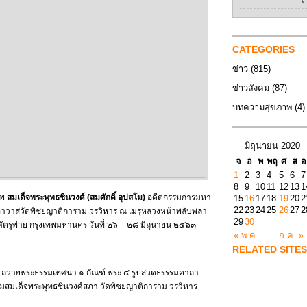
CATEGORIES
ข่าว
(815)
ข่าวสังคม
(87)
บทความสุขภาพ
(4)
มิถุนายน 2020
จ
อ
พ
พฤ
ศ
ส
อ
1
2
3
4
5
6
7
8
9
10
11
12
13
1
ศพ
สมเด็จพระพุทธชินวงศ์ (สมศักดิ์ อุปสโม)
อดีตกรรมการมหา
15
16
17
18
19
20
2
22
23
24
25
26
27
2
อาวาสวัดพิชยญาติการาม วรวิหาร ณ เมรุหลวงหน้าพลับพลา
29
30
ัตรูพ่าย กรุงเทพมหานคร วันที่ ๒๖ – ๒๘ มิถุนายน ๒๕๖๓
« พ.ค.
ก.ค. »
RELATED SITES
ต์ ถวายพระธรรมเทศนา ๑ กัณฑ์ พระ ๔ รูปสวดธรรรมคาถา
มสมเด็จพระพุทธชินวงศ์สภา วัดพิชยญาติการาม วรวิหาร