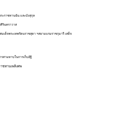
พระราชทานฉัน และบังสุกุล
พศิรินทราวาส
มสมเด็จพระเทพรัตนราชสุดา ฯสยามบรมราชกุมารี เสด็จ
ารสามหาบในการเก็บอัฐิ
ะราชทานเพลิงศพ