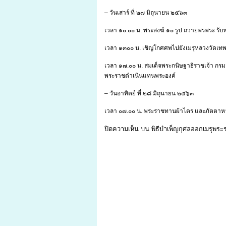
– วันเสาร์ ที่ ๒๗ มิถุนายน ๒๕๖๓
เวลา ๑๐.๐๐ น. พระสงฆ์ ๑๐ รูป ถวายพรพระ รับ
เวลา ๑๓๐๐ น. เชิญโกศศพไปยังเมรุหลวงวัดเท
เวลา ๑๗.๐๐ น. สมเด็จพระกนิษฐาธิราชเจ้า กร
พระราชดำเนินแทนพระองค์
– วันอาทิตย์ ที่ ๒๘ มิถุนายน ๒๕๖๓
เวลา ๐๗.๐๐ น. พระราชทานผ้าไตร และภัตตาห
ปิดความเห็น
บน พิธีบำเพ็ญกุศลออกเมรุพร