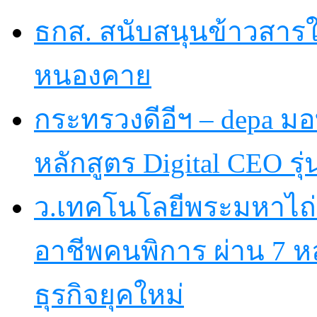
ธกส. สนับสนุนข้าวสารใ
หนองคาย
กระทรวงดีอีฯ – depa มอบ
หลักสูตร Digital CEO รุ่น
ว.เทคโนโลยีพระมหาไถ
อาชีพคนพิการ ผ่าน 7 
ธุรกิจยุคใหม่