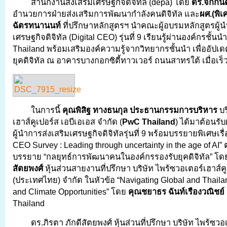
สำนักงานส่งเสริมเศรษฐกิจดิจิทัล (depa) โดย
ดร.จักกนิ
อำนวยการฝ่ายส่งเสริมการพัฒนากำลังคนดิจิทัล และ
ผศ.(พิเศ
ฉัตรทนานนท์
ที่ปรึกษาหลักสูตรฯ นำคณะผู้อบรมหลักสูตรผู้น
เศรษฐกิจดิจิทัล (Digital CEO) รุ่นที่ 9 เรียนรู้ผ่านองค์กรชั
Thailand พร้อมเสริมองค์ความรู้จากวิทยากรชั้นนำ เพื่ออัปเด
ยุคดิจิทัล ณ อาคารบางกอกซิตี้ทาวเวอร์ ถนนสาทรใต้ เมื่อเร็ว
ในการนี้
คุณพิสิฐ ทางธนกุล ประธานกรรมการบริหาร
บร
เฮาส์คูเปอร์ส เอบีเอเอส จำกัด (
PwC Thailand
) ได้มาต้อนรับ
ผู้นำการส่งเสริมเศรษฐกิจดิจิทัลรุ่นที่ 9 พร้อมบรรยายพิเศษเรื่
CEO Survey : Leading through uncertainty in the age of AI”
บรรยาย “กลยุทธ์การพัฒนาคนในองค์กรรองรับยุคดิจิทัล” โ
สัตยพงศ์
หุ้นส่วนสายงานที่ปรึกษา บริษัท ไพร้ซวอเตอร์เฮาส์คู
(ประเทศไทย) จำกัด ในหัวข้อ “Navigating Global and Thailan
and Climate Opportunities” โดย
คุณชยาธร ฉันท์เรืองวณิชย์
Thailand
ดร.ภิรตา ภักดีสัตยพงศ์ หุ้นส่วนที่ปรึกษา บริษัท ไพร้ซวอ