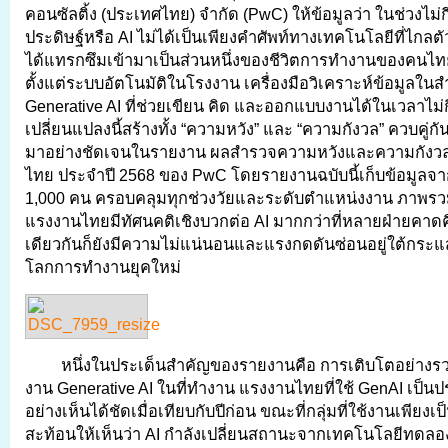
คอนซัลติ้ง (ประเทศไทย) จำกัด (PwC) ให้ข้อมูลว่า ในช่วงไม่กี
ประดิษฐ์หรือ AI ไม่ได้เป็นเพียงคำศัพท์ทางเทคโนโลยีที่ไกลต
ได้แทรกซึมเข้ามาเป็นส่วนหนึ่งของชีวิตการทำงานของคนไท
ตั้งแต่ระบบอัตโนมัติในโรงงาน เครื่องมือวิเคราะห์ข้อมูลใน
Generative AI ที่ช่วยเขียน คิด และออกแบบงานได้ในเวลาไม่กี
เปลี่ยนแปลงนี้สร้างทั้ง “ความหวัง” และ “ความกังวล” ควบคู่ก
มาอย่างชัดเจนในรายงาน ผลสำรวจความหวังและความกังว
ไทย ประจำปี 2568 ของ PwC โดยรายงานฉบับนี้เก็บข้อมูลจ
1,000 คน ครอบคลุมทุกช่วงวัยและระดับตำแหน่งงาน ภาพรว
แรงงานไทยมีทัศนคติเชิงบวกต่อ AI มากกว่าที่หลายฝ่ายคา
เดียวกันก็ยังมีความไม่แน่นอนและแรงกดดันซ่อนอยู่ใต้กระแส
โลกการทำงานยุคใหม่
หนึ่งในประเด็นสำคัญของรายงานคือ การเติบโตอย่างร
งาน Generative AI ในที่ทำงาน แรงงานไทยที่ใช้ GenAI เป็นปร
อย่างเห็นได้ชัดเมื่อเทียบกับปีก่อน ขณะที่กลุ่มที่ใช้งานเพียง
สะท้อนให้เห็นว่า AI กำลังเปลี่ยนสถานะจากเทคโนโลยีทดลอง 