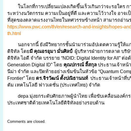
ในโลกที่การเปลี่ยนแปลงเกิดขึ้นเร็วเกินกว่าจะรอใคร ก
ระหว่างนวัตกรรม ความเป็นอยู่ที่ดี และความไว้วางใจ อาจ
ที่สุดของตลาดแรงงานไทยในทศวรรษข้างหน้า สามารถอ่านรา
https://www.pwc.com/th/en/research-and-insights/hopes-and
th.html
นอกจากนี้ ยังมีวิทยากรชั้นนำมาร่วมอัปเดตความรู้ให้แก่
ดิจิทัล โดย
มี คุณอรอุมา มั่นศิลป์
ผู้บริหารฝ่ายการตลาด บริษั
ดิจิทัล ไอดี จำกัด บรรยาย “NDID: Digital Identity for All” ต่อ
Generation Digital ID” โดย
คุณปกรณ์ ลี้สกุล
ประธานเจ้าหน้าที
นีม่า จำกัด และปิดท้ายอย่างเข้มข้นในหัวข้อ “Quantum Com
Frontier” โดย
ดร.จิรวัฒน์ ตั้งปณิธานนท์
ประธานเจ้าหน้าที่บ
ตัม เทคโนโลยี ฟาวเดชั่น (ประเทศไทย) จำกัด
depa มุ่งยกระดับศักยภาพผู้นำไทย เพื่อขับเคลื่อนองค์ก
ประเทศชาติด้วยเทคโนโลยีดิจิทัลอย่างรอบด้าน
Comments are closed.