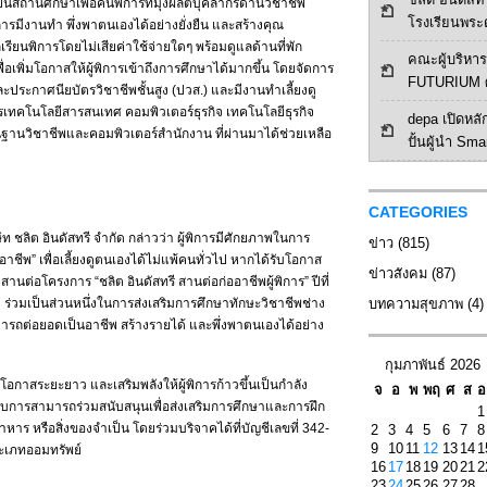
ป็นสถานศึกษาเพื่อคนพิการที่มุ่งผลิตบุคลากรด้านวิชาชีพ
โรงเรียนพระ
การมีงานทำ พึ่งพาตนเองได้อย่างยั่งยืน และสร้างคุณ
รียนพิการโดยไม่เสียค่าใช้จ่ายใดๆ พร้อมดูแลด้านที่พัก
คณะผู้บริหาร 
่อเพิ่มโอกาสให้ผู้พิการเข้าถึงการศึกษาได้มากขึ้น โดยจัดการ
FUTURIUM ศ
ประกาศนียบัตรวิชาชีพชั้นสูง (ปวส.) และมีงานทำเลี้ยงดู
ตรเทคโนโลยีสารสนเทศ คอมพิวเตอร์ธุรกิจ เทคโนโลยีธุรกิจ
depa เปิดหลัก
ื้นฐานวิชาชีพและคอมพิวเตอร์สำนักงาน ที่ผ่านมาได้ช่วยเหลือ
ปั้นผู้นำ Sma
CATEGORIES
ัท ชลิต อินดัสทรี จำกัด กล่าวว่า ผู้พิการมีศักยภาพในการ
ข่าว
(815)
าชีพ” เพื่อเลี้ยงดูตนเองได้ไม่แพ้คนทั่วไป หากได้รับโอกาส
ข่าวสังคม
(87)
านต่อโครงการ “ชลิต อินดัสทรี สานต่อก่ออาชีพผู้พิการ” ปีที่
ร่วมเป็นส่วนหนึ่งในการส่งเสริมการศึกษาทักษะวิชาชีพช่าง
บทความสุขภาพ
(4)
ิ สามารถต่อยอดเป็นอาชีพ สร้างรายได้ และพึ่งพาตนเองได้อย่าง
กุมภาพันธ์ 2026
โอกาสระยะยาว และเสริมพลังให้ผู้พิการก้าวขึ้นเป็นกำลัง
จ
อ
พ
พฤ
ศ
ส
อ
การสามารถร่วมสนับสนุนเพื่อส่งเสริมการศึกษาและการฝึก
1
หาร หรือสิ่งของจำเป็น โดยร่วมบริจาคได้ที่บัญชีเลขที่ 342-
2
3
4
5
6
7
8
9
10
11
12
13
14
1
ะเภทออมทรัพย์
16
17
18
19
20
21
2
23
24
25
26
27
28