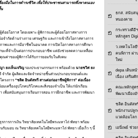
ื่องมือในการดำรงชีวิต เพื่อให้ประชาชนสามารถพึ่งพาตนเอง
้น
ธกส. สนับสน
หนองคาย
กระทรวงดีอีฯ
ผู้ด้อยโอกาส โดยเฉพาะ ผู้พิการและผู้ด้อยโอกาสทางการ
หลักสูตร Digi
ากข้อจำกัดด้านร่างกาย เศรษฐกิจ และการเข้าถึงโอกาสทางการ
ักยภาพและการมีอาชีพในอนาคต การเปิดโอกาสทางการศึกษา
ว.เทคโนโลยี
ักษะที่จำเป็นต่อการประกอบอาชีพ แต่ยังช่วยลดความเหลื่อม
คนพิการ ผ่า
คุณค่าของผู้พิการได้รับการยอมรับในสังคม
ใหม่
ญา ยงเห็นเจริญ
รองประธานกรรมการ พร้อมด้วย
นายชวิศ ยง
depa เดินหน้า
ทรี จำกัด ผู้ผลิตและจัดจำหน่ายชิ้นส่วนประกอบรถยนต์และ
เนื่อง เสริมศ
ัดโครงการ
“ชลิต อินดัสทรี สานต่อก่ออาชีพผู้พิการ” ต่อเนื่อง
อมเครื่องอุปโภคบริโภคและสิ่งของจำเป็น ให้แก่นักเรียน
คณะหลักสูตร
า เพื่อสนับสนุนการเรียนการสอน การฝึกอาชีพ และการพัฒนา
พัฒนาเมืองอั
ชลิต อินดัสทร
พนักงานปลูกต้น
แวดล้อมโลก
ธุรการการเงิน วิทยาลัยเทคโนโลยีพระมหาไถ่ พัทยา พร้อม
เอนี่เพย์ ช่ว
นรับมอบ ณ วิทยาลัยเทคโนโลยีพระมหาไถ่ พัทยา เมื่อเร็ว ๆ นี้
ชลิต อินดัสทร