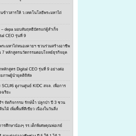
ุนข้าวสารให้ ว.เทคโนโลยีพระมหาไถ่
 – depa มอบสัมฤทธิบัตรแก่ผู้สำเร็จ
tal CEO รุ่นที่ 9
พระมหาไถ่หนองคายฯ ชวนร่วมสร้างอาชีพ
น 7 หลักสูตรนวัตกรรมตอบโจทย์ธุรกิจยุค
หลักสูตร Digital CEO รุ่นที่ 9 อย่างต่อ
ักยภาพผู้นำยุคดิจิทัล
 SCL#6 ดูงานศูนย์ KIDC สจล. เพื่อการ
จฉริยะ
ีฯ จัดกิจกรรม รักษ์น้ำ ปลูกป่า ปี 3 ชวน
ไม้ เพิ่มพื้นที่สีเขียว เนื่องในวันสิ่ง
ยการศึกษาน้องๆ รร.เด็กพิเศษคุณพ่อเรย์
ี สานต่อก่ออาชีพช่าง ปี 5 ให้ 1 ได้ 2