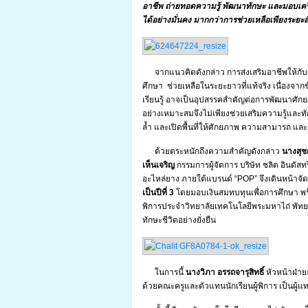
อาชีพ ถ่ายทอดความรู้ พัฒนาทักษะ และมอบเคร
ได้อย่างมั่นคง มากกว่าการช่วยเหลือเพียงระยะสั
จากแนวคิดดังกล่าว การส่งเสริมอาชีพให้กับ
ศึกษา ช่วยเหลือในระยะยาวที่แท้จริง เนื่องจ
เรียนรู้ อาจเป็นอุปสรรคสำคัญต่อการพัฒนาศ
อย่างเหมาะสมจึงไม่เพียงช่วยเสริมความรู้และท
ล้ำ และเปิดพื้นที่ให้ศักยภาพ ความสามารถ และ
ด้วยตระหนักถึงความสำคัญดังกล่าว
นางสุช
เห็นเจริญ
กรรมการผู้จัดการ บริษัท ชลิต อินดัส
อะไหล่ยาง ภายใต้แบรนด์ “POP” จึงเดินหน้าจ
เป็นปีที่ 3
โดยมอบเงินสมทบทุนเพื่อการศึกษา พร้
พิการประจำวิทยาลัยเทคโนโลยีพระมหาไถ่ พัทย
ทักษะชีวิตอย่างยั่งยืน
ในการนี้
นางวิภา อรรถจารุสิทธิ์
หัวหน้าฝ่าย
ด้วยคณะครูและตัวแทนนักเรียนผู้พิการ เป็นผู้แท