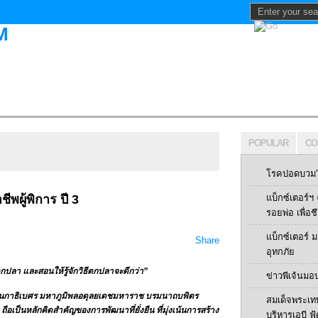
POPULAR
CO
โรคปอดบวม” 
ีพผู้พิการ ปี 3
แบ็กซ์เตอร์
รอยพ่อ เพื่อช
แบ็กซ์เตอร์
Share
อุทกภัย
ลา และสอนให้รู้จักวิธีตกปลาจะดีกว่า”
ข่าวพีเจ้นมอ
าธิเบศร มหาภูมิพลอดุลยเดชมหาราช บรมนาถบพิตร
สมเด็จพระเท
1 ถือเป็นหลักคิดสำคัญของการพัฒนาที่ยั่งยืน ที่มุ่งเน้นการสร้าง
บริหารเอบี ฟู