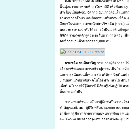
ทั้งนี้ วิทยาลัยเทคโนโลยีพระมหาไถ่ พัทยา เ
ฟื้นฟูสมรรถภาพคนพิการในทุกมิติ เพื่อพัฒนาสู่
ประโยชน์ต่อสังคม จัดการเรียนการสอนให้แก่นักเ
อาหาร การศึกษา และกิจกรรมเสริมทักษะชีวิต เพื
ศึกษาในระดับประกาศนียบัตรวิชาชีพ (ปวช.) และ
ตนเองและครอบครัวได้อย่างยั่งยืน อาทิ หลักสู
ดิจิทัล รวมถึงหลักสูตรระยะสั้นด้านการเตรียมพ
คนพิการมาแล้วมากกว่า 5,000 คน
นายชวิศ ยงเห็นเจริญ
กรรมการผู้จัดการ บริษ
สร้างอาชีพและสามารถก้าวสู่ความเป็น “ช่างมืออ
และการสนับสนุนที่เหมาะสม บริษัทฯ จึงเดินหน้าส
3 สนับสนุนวิทยาลัยเทคโนโลยีพระมหาไถ่ พัทยา 
เพื่อเปิดโอกาสให้ผู้พิการได้เรียนรู้เชิงปฏิบัต
มั่นคงและยั่งยืน
การลงทุนด้านการศึกษาผู้พิการเป็นการสร้าง
สำคัญของสังคม ผู้มีจิตศรัทธาและสถานประกอบ
อาชีพแก่ผู้พิการ ด้วยการมอบทุนการศึกษา ทุนอา
4-73627-4 ธนาคารกรุงเทพ สาขาบางละมุง ปร