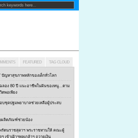
MMENTS
FEATURED
TAG CLOUD
ปัญหาสุขภาพหลักของเด็กทั่วโลก
ฯ ฉลอง 80 ปี แนะอาชีพในฝันของหนู...ตาม
ีวิตพอเพียง
 มอบชุดปฐมพยาบาลช่วยเหลือผู้ประสบ
บผลิตภัณฑ์ช่วยน้อง
พรัตนราชสุดาฯ พระราชทานให้ คณะผู้
้ดฯ เข้าเฝ้าฯทูลเกล้าฯ ถวายเงิน