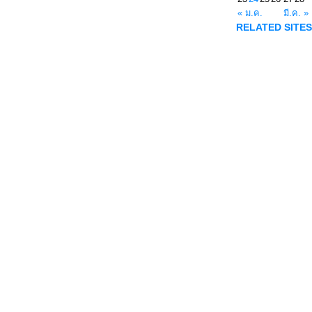
« ม.ค.
มี.ค. »
RELATED SITES