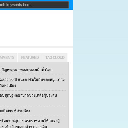
MMENTS
FEATURED
TAG CLOUD
ปัญหาสุขภาพหลักของเด็กทั่วโลก
ฯ ฉลอง 80 ปี แนะอาชีพในฝันของหนู...ตาม
ีวิตพอเพียง
 มอบชุดปฐมพยาบาลช่วยเหลือผู้ประสบ
บผลิตภัณฑ์ช่วยน้อง
พรัตนราชสุดาฯ พระราชทานให้ คณะผู้
้ดฯ เข้าเฝ้าฯทูลเกล้าฯ ถวายเงิน