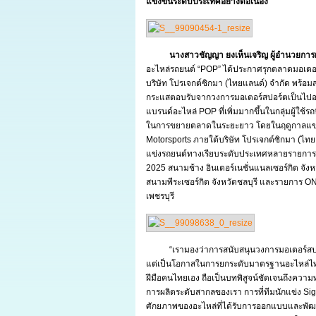
แข่งขันระดับประเทศอย่างต่อเนื่อง
นางสาวชัญญา ยงเห็นเจริญ ผู้อำนวยการฝ่ายขา
อะไหล่รถยนต์ “POP” ได้ประกาศรุกตลาดมอเตอร
บริษัท โปรเจกต์ซิกมา (ไทยแลนด์) จำกัด พร้อ
กระแสตอบรับจากวงการมอเตอร์สปอร์ตเป็นไปอย่าง
แบรนด์อะไหล่ POP ที่เพิ่มมากขึ้นในกลุ่มผู้ใ
ในการขยายตลาดในระยะยาว โดยในฤดูกาลแข่งขั
Motorsports ภายใต้บริษัท โปรเจกต์ซิกมา (ไทย
แข่งรถยนต์ทางเรียบระดับประเทศหลายรายก
2025 สนามช้าง อินเตอร์เนชั่นแนลเซอร์กิต จ
สนามพีระเซอร์กิต จังหวัดชลบุรี และรายการ
เพชรบุรี
“เรามองว่าการสนับสนุนวงการมอเตอร์สปอ
แต่เป็นโอกาสในการยกระดับมาตรฐานอะไหล่ไท
ฝีมือคนไทยเอง ถือเป็นบทพิสูจน์ชัดเจนถึงค
การผลิตระดับสากลของเรา การที่ทีมนักแข่ง Si
ศักยภาพของอะไหล่ที่ได้รับการออกแบบและพั