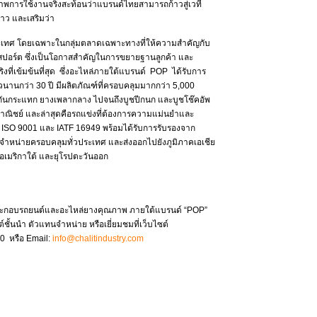
การใช้งานจริงสะท้อนว่าแบรนด์ไทยสามารถก้าวสู่เวที
าว และเสริมว่า
ะเทศ โดยเฉพาะในกลุ่มตลาดเฉพาะทางที่ให้ความสำคัญกับ
ปอร์ต ซึ่งเป็นโอกาสสำคัญในการขยายฐานลูกค้า และ
่เข้มข้นที่สุด ซึ่งอะไหล่ภายใต้แบรนด์ POP ได้รับการ
นานกว่า 30 ปี มีผลิตภัณฑ์ที่ครอบคลุมมากกว่า 5,000
างกันกระแทก ยางเพลากลาง ไปจนถึงบูชปีกนก และบูชโช๊คอัพ
พาณิชย์ และล่าสุดคือรถแข่งที่ต้องการความแม่นยำและ
SO 9001 และ IATF 16949 พร้อมได้รับการรับรองจาก
 จำหน่ายครอบคลุมทั่วประเทศ และส่งออกไปยังภูมิภาคเอเชีย
อเมริกาใต้ และยุโรปตะวันออก
นประกอบรถยนต์และอะไหล่ยางคุณภาพ ภายใต้แบรนด์ “POP”
ั้นนำ ตัวแทนจำหน่าย หรือเยี่ยมชมที่เว็บไซต์
0 หรือ Email:
info@chalitindustry.com