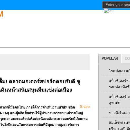
POPULAR
CO
โรคปอดบวม” 
ื้ม! ตลาดมอเตอร์สปอร์ตตอบรับดี ชู
แบ็กซ์เตอร์
รอยพ่อ เพื่อช
ินหน้าสนับสนุนทีมแข่งต่อเนื่อง
แบ็กซ์เตอร์
อุทกภัย
Share
ากลฝีมือคนไทย ภายใต้การดำเนินงานบริษัท ชลิต
ข่าวพีเจ้นมอ
(REM) และผู้ผลิตชิ้นส่วนให้ผู้ประกอบการรถยนต์รายใหญ่
ุกตลาดมอเตอร์สปอร์ตต่อเนื่องหลังกระแสตอบรับดีเกินคาด
สมเด็จพระเท
ทคโนโลยีและนวัตกรรมการผลิตที่มีคุณภาพสูงรองรับการ
บริหารเอบี ฟู