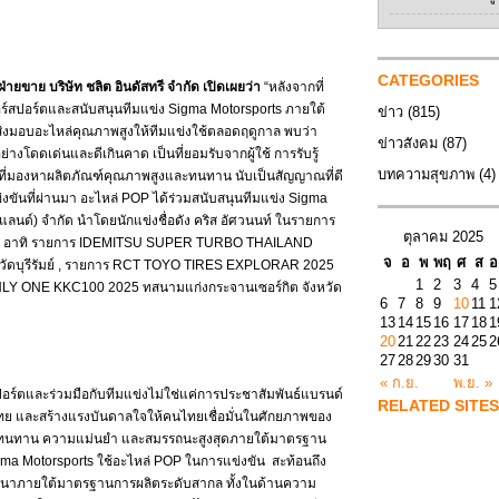
CATEGORIES
ย บริษัท ชลิต อินดัสทรี จำกัด เปิดเผยว่า
“หลังจากที่
์สปอร์ตและสนับสนุนทีมแข่ง Sigma Motorsports ภายใต้
ข่าว
(815)
มส่งมอบอะไหล่คุณภาพสูงให้ทีมแข่งใช้ตลอดฤดูกาล พบว่า
ข่าวสังคม
(87)
โดดเด่นและดีเกินคาด เป็นที่ยอมรับจากผู้ใช้ การรับรู้
บทความสุขภาพ
(4)
ช้รถที่มองหาผลิตภัณฑ์คุณภาพสูงและทนทาน นับเป็นสัญญาณที่ดี
นที่ผ่านมา อะไหล่ POP ได้ร่วมสนับสนุนทีมแข่ง Sigma
แลนด์) จำกัด นำโดยนักแข่งชื่อดัง คริส อัศวนนท์ ในรายการ
ตุลาคม 2025
าร อาทิ รายการ IDEMITSU SUPER TURBO THAILAND
จ
อ
พ
พฤ
ศ
ส
อ
ังหวัดบุรีรัมย์ , รายการ RCT TOYO TIRES EXPLORAR 2025
1
2
3
4
5
 ONLY ONE KKC100 2025 ทสนามแก่งกระจานเซอร์กิต จังหวัด
6
7
8
9
10
11
1
13
14
15
16
17
18
1
20
21
22
23
24
25
2
27
28
29
30
31
« ก.ย.
พ.ย. »
ร์ตและร่วมมือกับทีมแข่งไม่ใช่แค่การประชาสัมพันธ์แบรนด์
RELATED SITES
ย และสร้างแรงบันดาลใจให้คนไทยเชื่อมั่นในศักยภาพของ
วามทนทาน ความแม่นยำ และสมรรถนะสูงสุดภายใต้มาตรฐาน
gma Motorsports ใช้อะไหล่ POP ในการแข่งขัน สะท้อนถึง
ฒนาภายใต้มาตรฐานการผลิตระดับสากล ทั้งในด้านความ