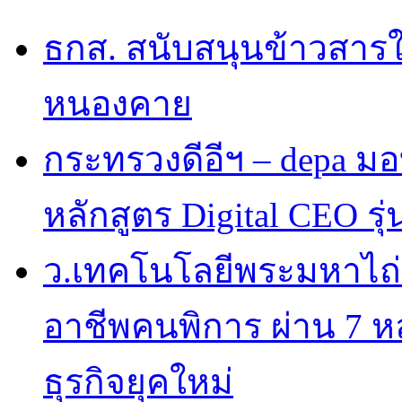
ธกส. สนับสนุนข้าวสารใ
หนองคาย
กระทรวงดีอีฯ – depa มอบ
หลักสูตร Digital CEO รุ่น
ว.เทคโนโลยีพระมหาไถ
อาชีพคนพิการ ผ่าน 7 
ธุรกิจยุคใหม่