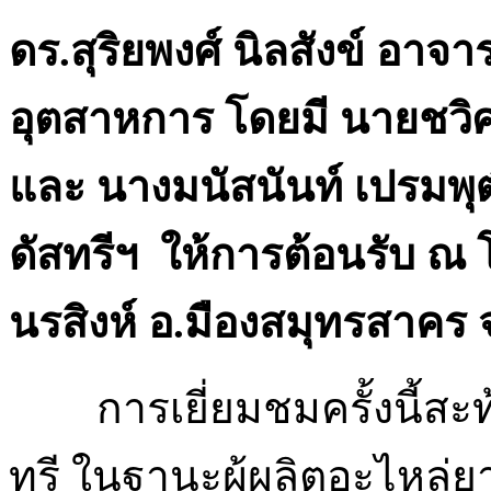
ดร.สุริยพงศ์ นิลสังข์ อา
อุตสาหการ โดยมี นายชวิศ
และ นางมนัสนันท์ เปรมพุฒ
ดัสทรีฯ ให้การต้อนรับ ณ 
นรสิงห์ อ.มืองสมุทรสาคร จ.
การเยี่ยมชมครั้งนี้ส
ทรี ในฐานะผู้ผลิตอะไหล่ย