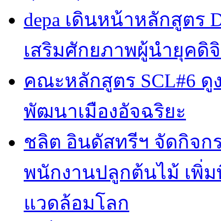
depa เดินหน้าหลักสูตร Dig
เสริมศักยภาพผู้นำยุคดิจิ
คณะหลักสูตร SCL#6 ดูง
พัฒนาเมืองอัจฉริยะ
ชลิต อินดัสทรีฯ จัดกิจกร
พนักงานปลูกต้นไม้ เพิ่มพื้
แวดล้อมโลก