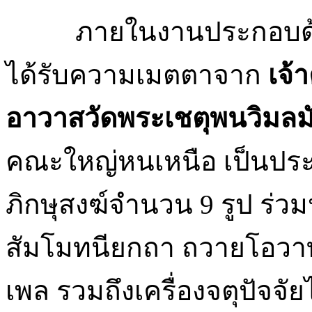
ภายในงานประกอบด้ว
ได้รับความเมตตาจาก
เจ้
อาวาสวัดพระเชตุพนวิมล
คณะใหญ่หนเหนือ เป็นปร
ภิกษุสงฆ์จำนวน 9 รูป ร่
สัมโมทนียกถา ถวายโอวา
เพล รวมถึงเครื่องจตุปัจ