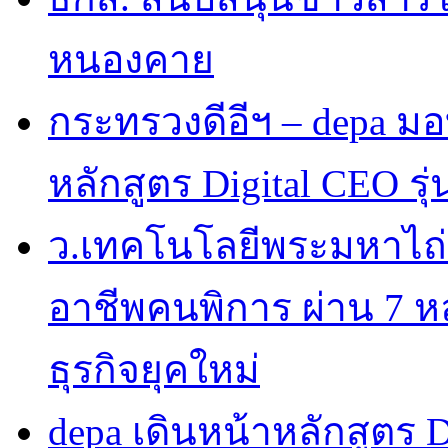
หนองคาย
กระทรวงดีอีฯ – depa มอบ
หลักสูตร Digital CEO รุ่น
ว.เทคโนโลยีพระมหาไถ
อาชีพคนพิการ ผ่าน 7 
ธุรกิจยุคใหม่
depa เดินหน้าหลักสูตร Dig