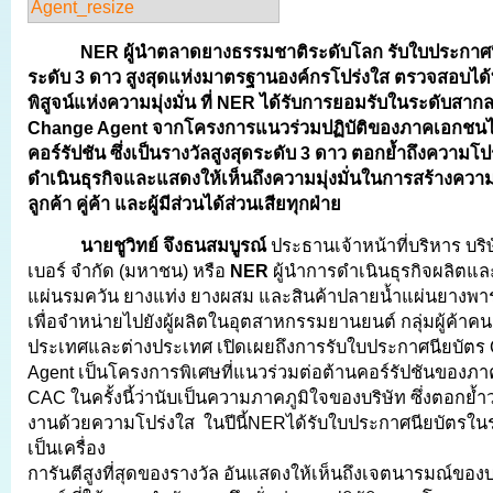
NER
ผู้นำตลาดยางธรรมชาติระดับโลก รับใบประกาศ
ระดับ
3
ดาว สูงสุดแห่งมาตรฐานองค์กรโปร่งใส ตรวจสอบได้ทุก
พิสูจน์แห่งความมุ่งมั่น ที่
NER
ได้รับการยอมรับในระดับสากล
Change Agent
จากโครงการแนวร่วมปฏิบัติของภาคเอกชนไ
คอร์รัปชัน ซึ่งเป็นรางวัลสูงสุดระดับ
3
ดาว ตอกย้ำถึงความโปร
ดำเนินธุรกิจและแสดงให้เห็นถึงความมุ่งมั่นในการสร้างความเช
ลูกค้า คู่ค้า และผู้มีส่วนได้ส่วนเสียทุกฝ่าย
นายชูวิทย์ จึงธนสมบูรณ์
ประธานเจ้าหน้าที่บริหาร บริษ
เบอร์ จำกัด (มหาชน) หรือ
NER
ผู้นำการดำเนินธุรกิจผลิตแ
แผ่นรมควัน ยางแท่ง ยางผสม และสินค้าปลายน้ำแผ่นยางพาร
เพื่อจำหน่ายไปยังผู้ผลิตในอุตสาหกรรมยานยนต์ กลุ่มผู้ค้าคน
ประเทศและต่างประเทศ เปิดเผยถึงการรับใบประกาศนียบัต
Agent เป็นโครงการพิเศษที่แนวร่วมต่อต้านคอร์รัปชันของภ
CAC ในครั้งนี้ว่านับเป็นความภาคภูมิใจของบริษัท ซึ่งตอกย้ำ
งานด้วยความโปร่งใส ในปีนี้NERได้รับใบประกาศนียบัตรในระ
เป็นเครื่อง
การันตีสูงที่สุดของรางวัล อันแสดงให้เห็นถึงเจตนารมณ์ของบร